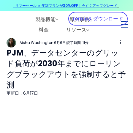
サマーセール ☀️ 年額プランが30%OFF｜今すぐアップグレード
​
remioをダウンロード
製品機能
導入事例
料金
リソース
Aisha Washington
6月6日
読了時間: 11分
PJM、データセンターのグリッ
ド負荷が2030年までにローリン
グブラックアウトを強制すると予
測
更新日：
6月17日