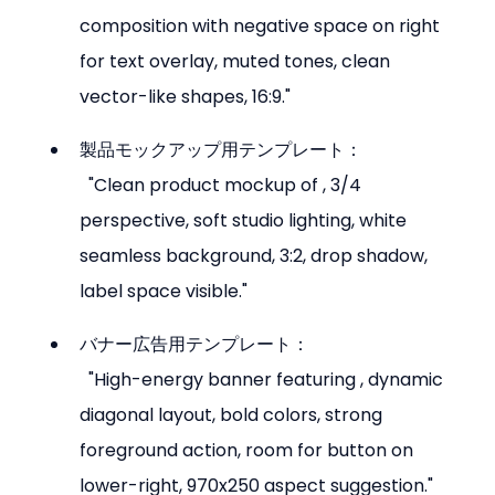
composition with negative space on right 
for text overlay, muted tones, clean 
vector-like shapes, 16:9."
製品モックアップ用テンプレート：

  "Clean product mockup of 
, 3/4 
perspective, soft studio lighting, white 
seamless background, 3:2, drop shadow, 
label space visible."
バナー広告用テンプレート：

  "High-energy banner featuring 
, dynamic 
diagonal layout, bold colors, strong 
foreground action, room for button on 
lower-right, 970x250 aspect suggestion."