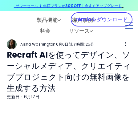
サマーセール ☀️ 年額プランが30%OFF｜今すぐアップグレード
​
remioをダウンロード
製品機能
導入事例
料金
リソース
Aisha Washington
6月6日
読了時間: 25分
Recraft AIを使ってデザイン、ソ
ーシャルメディア、クリエイティ
ブプロジェクト向けの無料画像を
生成する方法
更新日：
6月17日