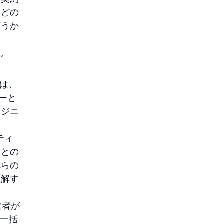
をどの
どうか
。
ムは、
ダーと
ンジニ
は
ティ
学との
れらの
理解す
業者が
が一括