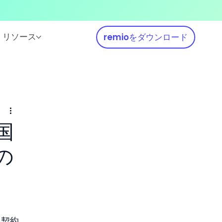
リソース
remioをダウンロード
国
の
と契約