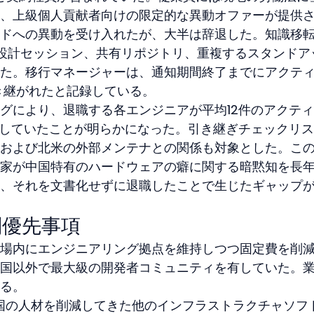
、上級個人貢献者向けの限定的な異動オファーが提供
ドへの異動を受け入れたが、大半は辞退した。知識移
設計セッション、共有リポジトリ、重複するスタンドア
た。移行マネージャーは、通知期間終了までにアクテ
き継がれたと記録している。
グにより、退職する各エンジニアが平均12件のアクテ
維持していたことが明らかになった。引き継ぎチェックリ
および北米の外部メンテナとの関係も対象とした。こ
家が中国特有のハードウェアの癖に関する暗黙知を長
、それを文書化せずに退職したことで生じたギャップ
別優先事項
場内にエンジニアリング拠点を維持しつつ固定費を削
国以外で最大級の開発者コミュニティを有していた。
る。
中国の人材を削減してきた他のインフラストラクチャソフ