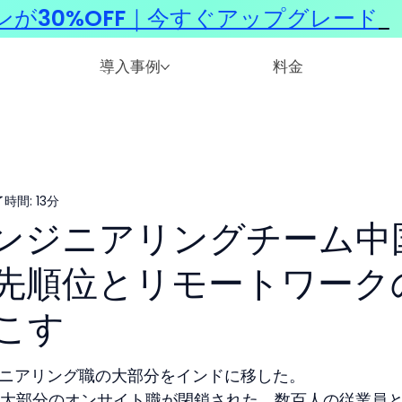
ンが30%OFF｜今すぐアップグレード
​
導入事例
料金
時間: 13分
のエンジニアリングチーム中
先順位とリモートワーク
こす
ンジニアリング職の大部分をインドに移した。
大部分のオンサイト職が閉鎖された。数百人の従業員