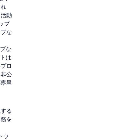
され
転活動
ップ
ィブな
ィブな
ストは
のプロ
年非公
が露呈
減する
業務を
トウ