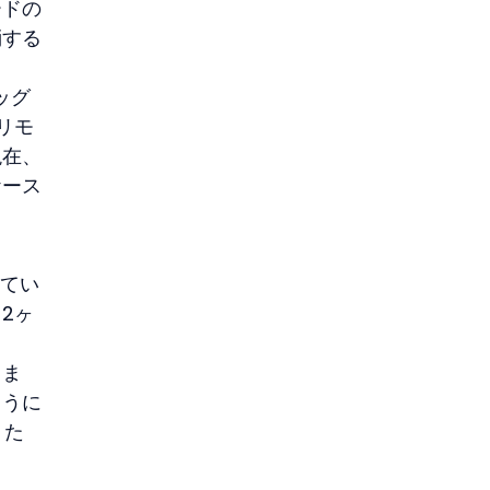
ードの
消する
ッグ
リモ
現在、
ケース
ってい
2ヶ
りま
ように
うた