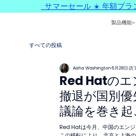
サマーセール ☀️ 年額プラ
製品機能
すべての投稿
Aisha Washington
6月28日
読了
Red Hat
撤退が国別優
議論を巻き起
Red Hatは今月、中国のエ
この移転により、北京と上海の