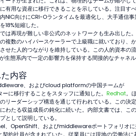
イートが生まれた。これは、物理的なチームが縮小し
に有用な資産に移行できることを示している。注目す
NIC向けにCRI-Oランタイムを最適化し、大手通信事
を18%短縮した。
では再現が難しい非公式のネットワークも生み出した
の複数のハイパースケーラーで上級職に就いており、
させた人的つながりを維持している。この人的資本の
atが生態系内で一定の影響力を保持する間接的なチャネ
れた内容
middleware、およびcloud platformの中国チームが
存センターに移行することをスタッフに通知した。
Redhat
。
のリーダーシップ構造を通じて行われている。この決
にわたる収益成長の鈍化に続いた。内部文書では、こ
プとして説明している。
l、OpenShift、およびmiddlewareポートフォリオ
アと契約社員が含まれていた。従業員には現地の労働法に