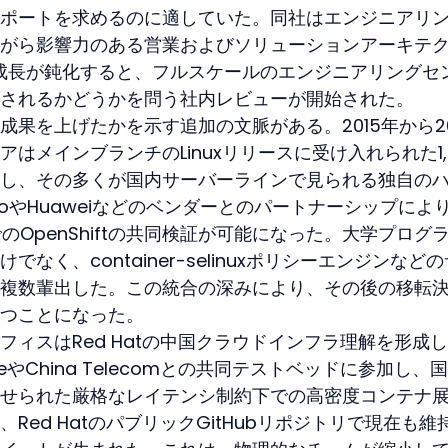
ポートを求めるのに適していた。同社はエンジニアリ
がら影響力のある営業およびソリューションアーキテ
降成長が鈍化すると、フルスケールのエンジニアリングセ
されるかどうかを問う社内レビューが開始された。
果を上げたかを示す追加の文脈がある。2015年から20
はメインブランチのLinuxリリースに受け入れられた1,
し、その多くが国内サーバーラインで見られる独自の
voやHuaweiなどのベンダーとのパートナーシップによ
のOpenShiftの共同検証が可能になった。大学プログ
なく、container-selinuxポリシーエンジンなど
複数輩出した。この統合の深みにより、その後の移転
つことになった。
ィスはRed Hatの中国クラウドインフラ理解を形成
ileやChina Telecomとの共同テストベッドに参加し、
せられた厳格なレイテンシ制約下での高密度コンテナ
Red HatのパブリックGitHubリポジトリで現在も維