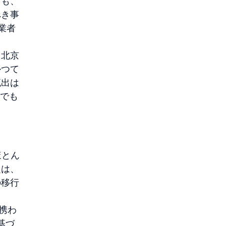
ても、
べき事
業者
。北京
かつて
流出は
ルでも
ほとん
定は、
の移行
に携わ
基づ