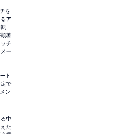
ッチを
するア
移転
が顕著
ニッチ
。メー
ポート
予定で
のメン
れる中
越えた