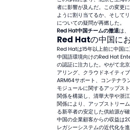
者に影響が及んだ。この変更に
ように割り当てるか、そしてリ
についての疑問が再燃した。
Red Hat中国チームの撤退
は、
Red Hatの中
Red Hatは15年以上前に
中国語環境向けのRed Hat En
の認証に注力した。やがて北京
アリング、クラウドネイティブ
ARM64サポート、コンテナ
モジュールに関するアップスト
関係を構築し、清華大学や浙江
関係により、アップストリーム
る新卒者の安定した供給源が確
中国の企業顧客からの収益は2
レガシーシステムの近代化を進め