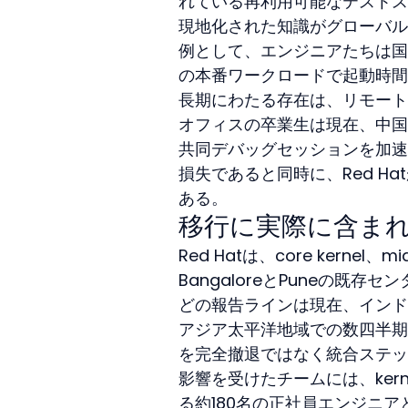
れている再利用可能なテストス
現地化された知識がグローバル
例として、エンジニアたちは国内
の本番ワークロードで起動時間
長期にわたる存在は、リモート
オフィスの卒業生は現在、中国
共同デバッグセッションを加速
損失であると同時に、Red H
ある。
移行に実際に含ま
Red Hatは、core kernel、
BangaloreとPuneの既
どの報告ラインは現在、インド
アジア太平洋地域での数四半期
を完全撤退ではなく統合ステッ
影響を受けたチームには、kerne
る約180名の正社員エンジニ