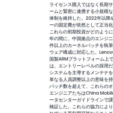
ライセンス購入ではなく長期サ
ームと緊密に連携する小規模な
体制を維持した。2022年以
ーの固定費が依然として正当化
これらの初期投資がどのように成
年の間に、中国拠点のエンジニア
件以上のカーネルパッチを執筆
ウェア構成に対応した。Leno
国製ARMプラットフォーム上で
は、エントリーレベルの採用だけで
システムを主導するメンテナを
単なる人員調整以上の意味を持
パッチ数を超えて、これらのオフ
エンジニアたちはChina Mob
ータセンターガイドラインで課
検証した。これらの協力により、