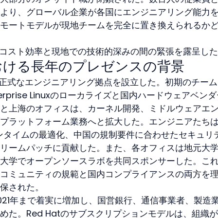
より、グローバル企業が各国にエンジニアリング能力
モートモデルが現地チームを完全に置き換えられるか
コスト効率と現地での技術的深みの間の緊張を露呈した
国における長年のプレゼンスの背景
中国に正式なエンジニアリング拠点を設立した。初期のチー
terprise Linuxのローカライズと国内ハードウェアベン
と上海のオフィスは、カーネル開発、ミドルウェアエ
プラットフォーム業務へと拡大した。エンジニアたち
ランタイムの最適化、中国の規制要件に合わせたセキュリ
リームパッチに貢献した。また、各オフィスは地元大
大学でオープンソースラボを共同スポンサーした。こ
コミュニティの規範と国内コンプライアンスの両方を
保された。
021年まで着実に増加し、国営銀行、通信事業者、製造
た。Red Hatのサブスクリプションモデルは、組織