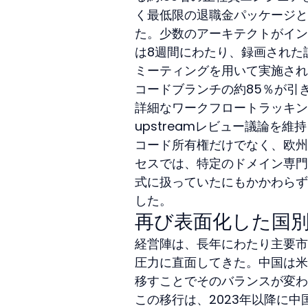
く最低限の退職金パッケージと
た。少数のアーキテクトがイン
は8週間にわたり、録画された
ミーティングを用いて実施され
コードブランチの約85％が引
詳細なワークフロートラッキン
upstreamレビュー議論を
コード所有権だけでなく、欧州
セスでは、特定のドメイン専門
式に扱っていたにもかかわらず
した。
再び表面化した国
経営陣は、長年にわたり主要市
圧力に直面してきた。中国は米
移すことでそのバランスが変わ
この移行は、2023年以降に