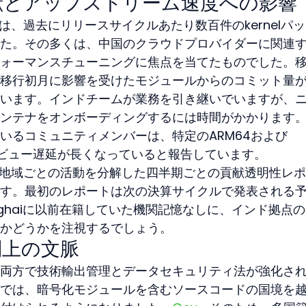
献とアップストリーム速度への影響
アは、過去にリリースサイクルあたり数百件のkernelパ
た。その多くは、中国のクラウドプロバイダーに関連
ォーマンスチューニングに焦点を当てたものでした。
移行初月に影響を受けたモジュールからのコミット量
います。インドチームが業務を引き継いでいますが、
ンテナをオンボーディングするには時間がかかります
いるコミュニティメンバーは、特定のARM64および
パッチのレビュー遅延が長くなっていると報告しています。
は、地域ごとの活動を分解した四半期ごとの貢献透明性レ
す。最初のレポートは次の決算サイクルで発表される
hanghaiに以前在籍していた機関記憶なしに、インド拠点
かどうかを注視するでしょう。
制上の文脈
両方で技術輸出管理とデータセキュリティ法が強化さ
では、暗号化モジュールを含むソースコードの国境を