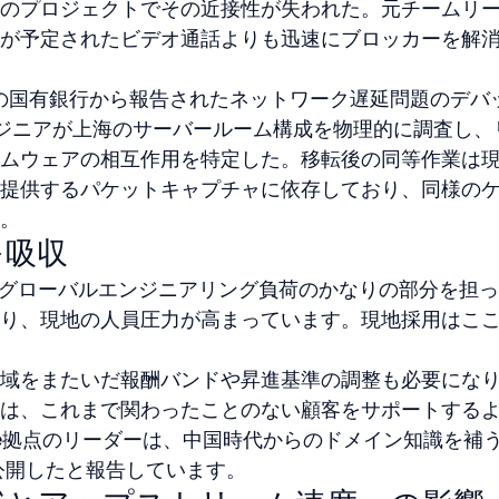
のプロジェクトでその近接性が失われた。元チームリ
が予定されたビデオ通話よりも迅速にブロッカーを解
国の国有銀行から報告されたネットワーク遅延問題のデバ
ジニアが上海のサーバールーム構成を物理的に調査し、
ムウェアの相互作用を特定した。移転後の同等作業は
提供するパケットキャプチャに依存しており、同様の
。
を吸収
tのグローバルエンジニアリング負荷のかなりの部分を担
り、現地の人員圧力が高まっています。現地採用はここ
域をまたいだ報酬バンドや昇進基準の調整も必要にな
は、これまで関わったことのない顧客をサポートする
ore拠点のリーダーは、中国時代からのドメイン知識を補
公開したと報告しています。