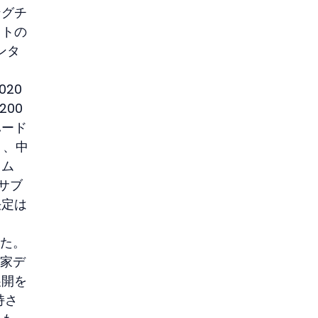
ングチ
クトの
ンタ
20
200
ハード
り、中
ラム
のサブ
決定は
した。
国家デ
展開を
持さ