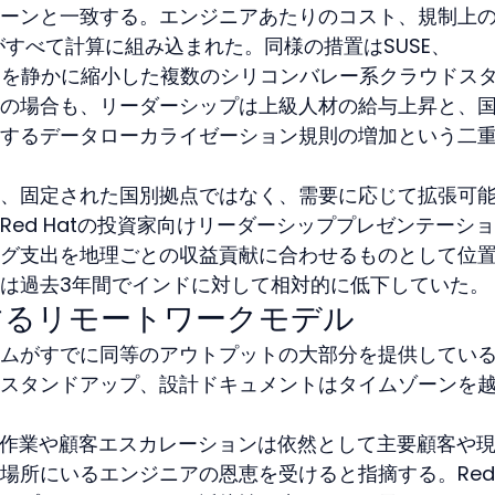
ーンと一致する。エンジニアあたりのコスト、規制上
eの安定性がすべて計算に組み込まれた。同様の措置はSUSE、
チームを静かに縮小した複数のシリコンバレー系クラウドス
の場合も、リーダーシップは上級人材の給与上昇と、
するデータローカライゼーション規則の増加という二
、固定された国別拠点ではなく、需要に応じて拡張可
ed Hatの投資家向けリーダーシッププレゼンテーシ
グ支出を地理ごとの収益貢献に合わせるものとして位
は過去3年間でインドに対して相対的に低下していた。
するリモートワークモデル
ムがすでに同等のアウトプットの大部分を提供してい
スタンドアップ、設計ドキュメントはタイムゾーンを
ルの作業や顧客エスカレーションは依然として主要顧客や
所にいるエンジニアの恩恵を受けると指摘する。Red 