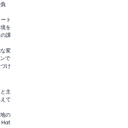
の負
タート
国境を
重の課
能な変
ョンで
置づけ
ると主
越えて
現地の
Hat