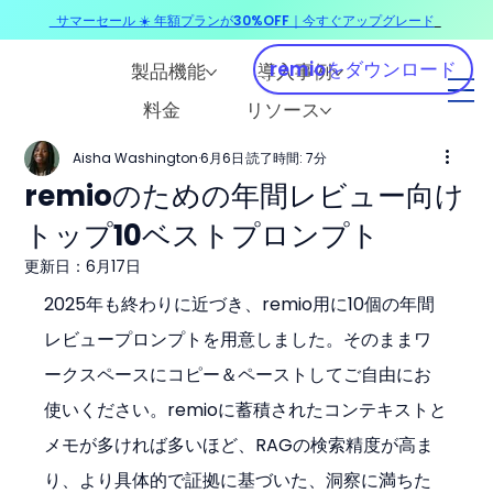
サマーセール ☀️ 年額プランが30%OFF｜今すぐアップグレード
​
remioをダウンロード
製品機能
導入事例
料金
リソース
Aisha Washington
6月6日
読了時間: 7分
remioのための年間レビュー向け
トップ10ベストプロンプト
更新日：
6月17日
2025年も終わりに近づき、remio用に10個の年間
レビュープロンプトを用意しました。そのままワ
ークスペースにコピー＆ペーストしてご自由にお
使いください。remioに蓄積されたコンテキストと
メモが多ければ多いほど、RAGの検索精度が高ま
り、より具体的で証拠に基づいた、洞察に満ちた