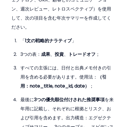
ン、週次レビュー、レトロスペクティブ）を使用
して、次の項目を含む年次サマリーを作成してく
ださい。
「
1文の戦略的ナラティブ
」
3つの表：
成果
、
投資
、
トレードオフ
；
すべての主張には、日付と出典メモ付きの引
用を含める必要があります。使用法：
（引
用：note_title, note_id, date）
；
最後に
3つの優先順位付けされた推奨事項
を来
年用に記載し、それぞれに根拠とリスク、お
よび引用を含めます。出力構造：エグゼクテ
ィブサマリー → 3つのテーブル → エビデンス