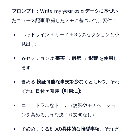
プロンプト：
Write my year as a 
データに基づい
たニュース記事
 取得したメモに基づいて。要件：
ヘッドライン + リード + 3つのセクションと小
見出し;
各セクションは 
事実 → 解釈 → 影響
 を使用し
ます;
含める 
検証可能な事実を少なくとも8つ
、それ
ぞれに
日付 + 引用
: 
(引用: …)
;
ニュートラルなトーン（誇張やモチベーショ
ンを高めるような決まり文句なし）;
で締めくくる
5つの具体的な推奨事項
、それぞ