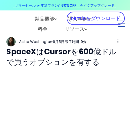
サマーセール ☀️ 年額プランが30%OFF｜今すぐアップグレード
​
remioをダウンロード
製品機能
導入事例
料金
リソース
Aisha Washington
6月5日
読了時間: 9分
SpaceXはCursorを600億ドル
で買うオプションを有する