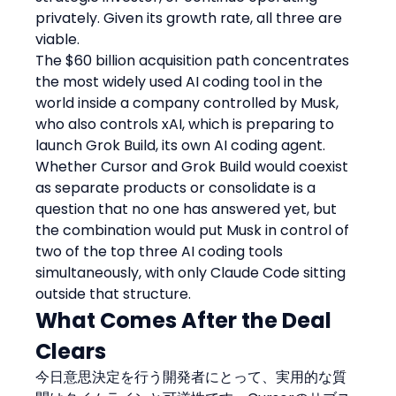
privately. Given its growth rate, all three are 
viable.
The $60 billion acquisition path concentrates 
the most widely used AI coding tool in the 
world inside a company controlled by Musk, 
who also controls xAI, which is preparing to 
launch Grok Build, its own AI coding agent. 
Whether Cursor and Grok Build would coexist 
as separate products or consolidate is a 
question that no one has answered yet, but 
the combination would put Musk in control of 
two of the top three AI coding tools 
simultaneously, with only Claude Code sitting 
outside that structure.
What Comes After the Deal 
Clears
今日意思決定を行う開発者にとって、実用的な質