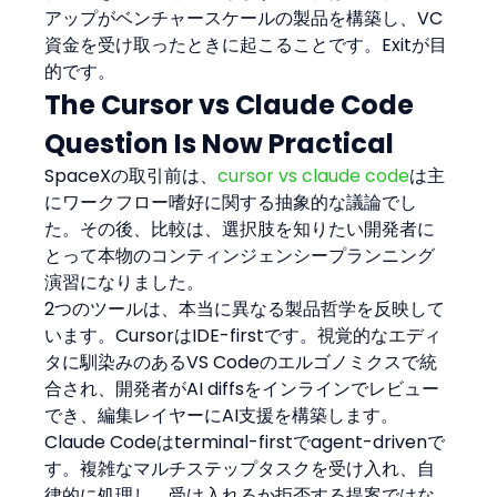
アップがベンチャースケールの製品を構築し、VC
資金を受け取ったときに起こることです。Exitが目
的です。
The Cursor vs Claude Code 
Question Is Now Practical
SpaceXの取引前は、
cursor vs claude code
は主
にワークフロー嗜好に関する抽象的な議論でし
た。その後、比較は、選択肢を知りたい開発者に
とって本物のコンティンジェンシープランニング
演習になりました。
2つのツールは、本当に異なる製品哲学を反映して
います。CursorはIDE-firstです。視覚的なエディ
タに馴染みのあるVS Codeのエルゴノミクスで統
合され、開発者がAI diffsをインラインでレビュー
でき、編集レイヤーにAI支援を構築します。
Claude Codeはterminal-firstでagent-drivenで
す。複雑なマルチステップタスクを受け入れ、自
律的に処理し、受け入れるか拒否する提案ではな