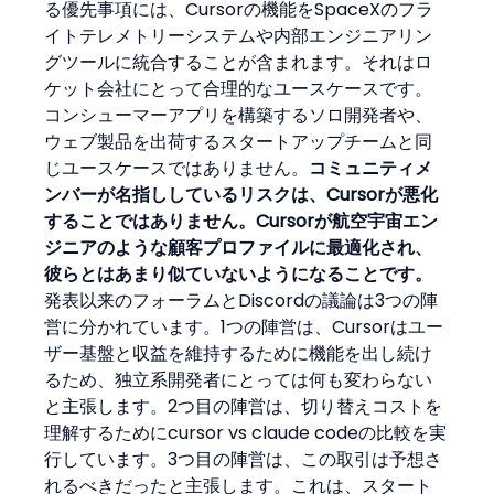
る優先事項には、Cursorの機能をSpaceXのフラ
イトテレメトリーシステムや内部エンジニアリン
グツールに統合することが含まれます。それはロ
ケット会社にとって合理的なユースケースです。
コンシューマーアプリを構築するソロ開発者や、
ウェブ製品を出荷するスタートアップチームと同
じユースケースではありません。
コミュニティメ
ンバーが名指ししているリスクは、Cursorが悪化
することではありません。Cursorが航空宇宙エン
ジニアのような顧客プロファイルに最適化され、
彼らとはあまり似ていないようになることです。
発表以来のフォーラムとDiscordの議論は3つの陣
営に分かれています。1つの陣営は、Cursorはユー
ザー基盤と収益を維持するために機能を出し続け
るため、独立系開発者にとっては何も変わらない
と主張します。2つ目の陣営は、切り替えコストを
理解するためにcursor vs claude codeの比較を実
行しています。3つ目の陣営は、この取引は予想さ
れるべきだったと主張します。これは、スタート