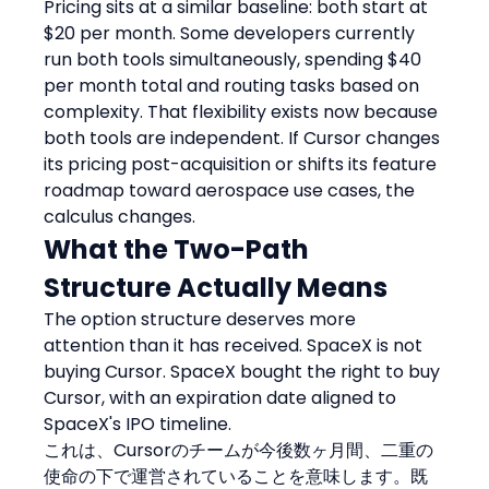
Pricing sits at a similar baseline: both start at 
$20 per month. Some developers currently 
run both tools simultaneously, spending $40 
per month total and routing tasks based on 
complexity. That flexibility exists now because 
both tools are independent. If Cursor changes 
its pricing post-acquisition or shifts its feature 
roadmap toward aerospace use cases, the 
calculus changes.
What the Two-Path 
Structure Actually Means
The option structure deserves more 
attention than it has received. SpaceX is not 
buying Cursor. SpaceX bought the right to buy 
Cursor, with an expiration date aligned to 
SpaceX's IPO timeline.
これは、Cursorのチームが今後数ヶ月間、二重の
使命の下で運営されていることを意味します。既