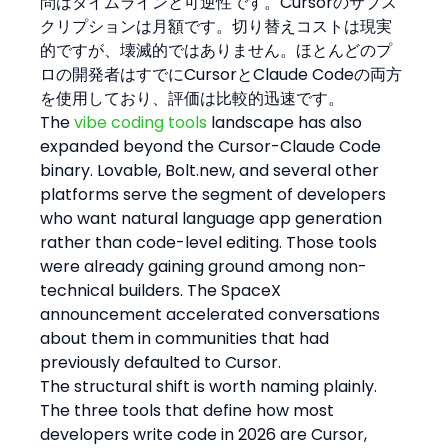
問はタイムラインと可逆性です。Cursorのサブス
クリプションは月額です。切り替えコストは現実
的ですが、壊滅的ではありません。ほとんどのプ
ロの開発者はすでにCursorとClaude Codeの両方
を使用しており、評価は比較的迅速です。
The 
vibe coding tools
 landscape has also 
expanded beyond the Cursor-Claude Code 
binary. Lovable, Bolt.new, and several other 
platforms serve the segment of developers 
who want natural language app generation 
rather than code-level editing. Those tools 
were already gaining ground among non-
technical builders. The SpaceX 
announcement accelerated conversations 
about them in communities that had 
previously defaulted to Cursor.
The structural shift is worth naming plainly. 
The three tools that define how most 
developers write code in 2026 are Cursor, 