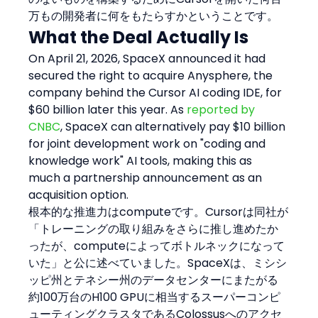
万もの開発者に何をもたらすかということです。
What the Deal Actually Is
On April 21, 2026, SpaceX announced it had 
secured the right to acquire Anysphere, the 
company behind the Cursor AI coding IDE, for 
$60 billion later this year. As 
reported by 
CNBC
, SpaceX can alternatively pay $10 billion 
for joint development work on "coding and 
knowledge work" AI tools, making this as 
much a partnership announcement as an 
acquisition option.
根本的な推進力はcomputeです。Cursorは同社が
「トレーニングの取り組みをさらに推し進めたか
ったが、computeによってボトルネックになって
いた」と公に述べていました。SpaceXは、ミシシ
ッピ州とテネシー州のデータセンターにまたがる
約100万台のH100 GPUに相当するスーパーコンピ
ューティングクラスタであるColossusへのアクセ