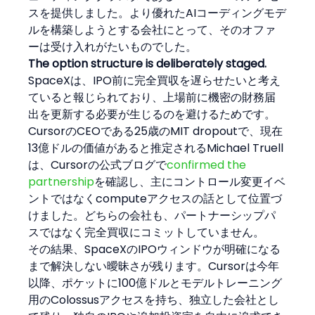
スを提供しました。より優れたAIコーディングモデ
ルを構築しようとする会社にとって、そのオファ
ーは受け入れがたいものでした。
The option structure is deliberately staged.
SpaceXは、IPO前に完全買収を遅らせたいと考え
ていると報じられており、上場前に機密の財務届
出を更新する必要が生じるのを避けるためです。
CursorのCEOである25歳のMIT dropoutで、現在
13億ドルの価値があると推定されるMichael Truell
は、Cursorの公式ブログで
confirmed the 
partnership
を確認し、主にコントロール変更イベ
ントではなくcomputeアクセスの話として位置づ
けました。どちらの会社も、パートナーシップパ
スではなく完全買収にコミットしていません。
その結果、SpaceXのIPOウィンドウが明確になる
まで解決しない曖昧さが残ります。Cursorは今年
以降、ポケットに100億ドルとモデルトレーニング
用のColossusアクセスを持ち、独立した会社とし