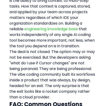
is the ability to bring context to multi-step 
tasks. How that context is captured, stored, 
and applied by your team across projects 
matters regardless of which IDE your 
organization standardizes on. Building a 
reliable 
engineering knowledge base
 that 
works independently of any single AI coding 
tool becomes more important, not less, when 
the tool you depend on is in transition.
The deal is not closed. The option may or may 
not be exercised. But the developers asking 
"what do I use if Cursor changes" are not 
being paranoid. They are being professional. 
The vibe coding community built its workflows 
inside a product that was always, by design, 
headed for an exit. The only surprise is that 
the exit looks like a rocket company rather 
than a cloud provider.
FAQ: Common Questions 