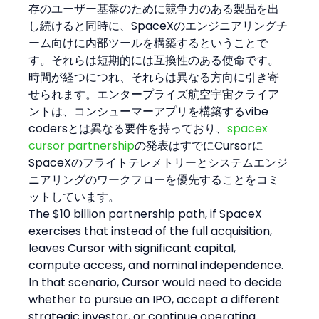
存のユーザー基盤のために競争力のある製品を出
し続けると同時に、SpaceXのエンジニアリングチ
ーム向けに内部ツールを構築するということで
す。それらは短期的には互換性のある使命です。
時間が経つにつれ、それらは異なる方向に引き寄
せられます。エンタープライズ航空宇宙クライア
ントは、コンシューマーアプリを構築するvibe 
codersとは異なる要件を持っており、
spacex 
cursor partnership
の発表はすでにCursorに
SpaceXのフライトテレメトリーとシステムエンジ
ニアリングのワークフローを優先することをコミ
ットしています。
The $10 billion partnership path, if SpaceX 
exercises that instead of the full acquisition, 
leaves Cursor with significant capital, 
compute access, and nominal independence. 
In that scenario, Cursor would need to decide 
whether to pursue an IPO, accept a different 
strategic investor, or continue operating 