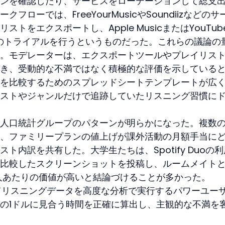
ンを確認したり、サービスをローテーションして総支
ローでは、FreeYourMusicやSoundiizなどのサ
トをエクスポートし、Apple MusicまたはYouTube
週間のトライアルを行うというものだった。これらの議論の
。モデレーターは、エクスポートツールやプレイリス
き、受動的な不満ではなく積極的な評価を示している
を比較するためのスプレッドシートテンプレートが広
ストやジャンルだけで追跡していたリスニング習慣に
人口統計グループのパターンが明らかになった。複数
、ファミリープランの値上げが課外活動の月額手当に
ト内訳を共有した。大学生たちは、Spotify Duoの
比較したスクリーンショットを投稿し、ルームメイト
人あたりの価値が高いと結論づけることが多かった。
使ってリスニングデータを高度な分析で実行するパワーユー
の1ドルに見合う時間を正確に算出し、主観的な不満を