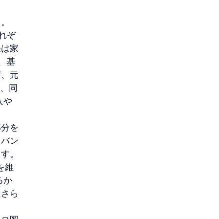
た。
それぞ
果は家
、基
ず、元
も、同
入や
部分を
たバン
ます。
を維
るか
はさら