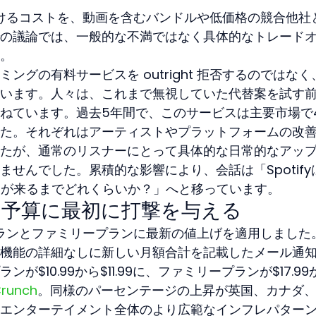
い続けるコストを、動画を含むバンドルや低価格の競合他社
の議論では、一般的な不満ではなく具体的なトレード
。
ングの有料サービスを outright 拒否するのではなく
います。人々は、これまで無視していた代替案を試す
ねています。過去5年間で、このサービスは主要市場で
た。それぞれはアーティストやプラットフォームの改
たが、通常のリスナーにとって具体的な日常的なアッ
せんでした。累積的な影響により、会話は「Spotifyは
次の通知が来るまでどれくらいか？」へと移っています。
な予算に最初に打撃を与える
人プランとファミリープランに最新の値上げを適用しました
機能の詳細なしに新しい月額合計を記載したメール通
$10.99から$11.99に、ファミリープランが$17.99
runch
。同様のパーセンテージの上昇が英国、カナダ
エンターテイメント全体のより広範なインフレパター