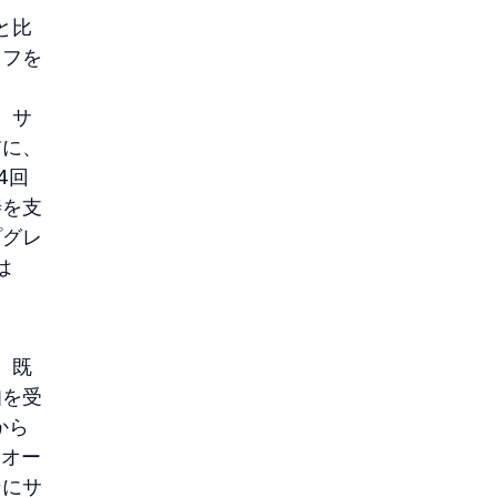
と比
オフを
、サ
前に、
4回
善を支
プグレ
 
。既
知を受
から
、オー
ンにサ