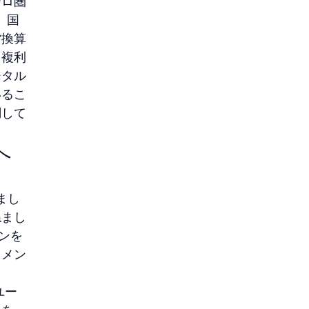
ーロ圏
、国
貨換算
く複利
ジタル
いるこ
調して
へ
まし
ねまし
ンを
コメン
ユー