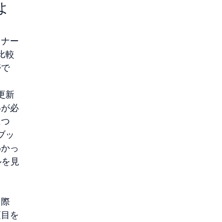
よ
スナー
比較
帯で
更新
いが必
につ
ブッ
わかっ
ルを見
る際
項目を