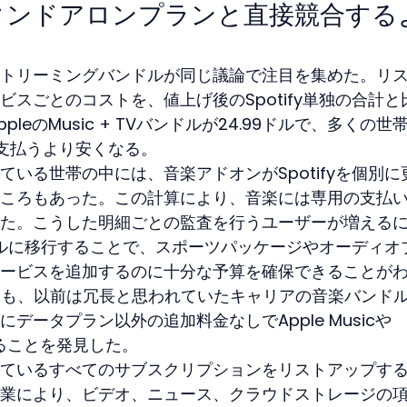
タンドアロンプランと直接競合する
トリーミングバンドルが同じ議論で注目を集めた。リ
スごとのコストを、値上げ後のSpotify単独の合計と
pleのMusic + TVバンドルが24.99ドルで、多くの世
別々に支払うより安くなる。
いる世帯の中には、音楽アドオンがSpotifyを個別に
ころもあった。この計算により、音楽には専用の支払
た。こうした明細ごとの監査を行うユーザーが増える
ンドルに移行することで、スポーツパッケージやオーディオ
ービスを追加するのに十分な予算を確保できることが
leの顧客も、以前は冗長と思われていたキャリアの音楽バンド
データプラン以外の追加料金なしでApple Musicや
ていることを発見した。
ているすべてのサブスクリプションをリストアップす
業により、ビデオ、ニュース、クラウドストレージの