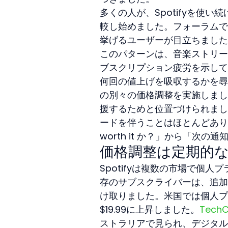
多くの人が、Spotifyを使
較し始めました。フォーラムで
挙げるユーザーが目立ちました
このパターンは、音楽ストリーミ
ブスクリプション疲労を示して
何回の値上げを吸収するかを尋
の別々の価格調整を実施しまし
援するためと位置づけられまし
ードを伴うことはほとんどありま
worth it か？」から「
価格調整は定期的
Spotifyは複数の市場で個
存のサブスクライバーは、追加
け取りました。米国では個人プランが
$19.99に上昇しました。
TechC
ストラリアで見られ、デジタル