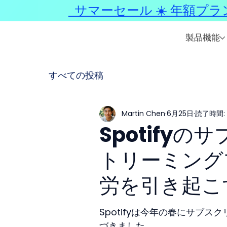
サマーセール ☀️ 年額プラ
製品機能
すべての投稿
Martin Chen
6月25日
読了時間: 
Spotify
トリーミング
労を引き起こ
Spotifyは今年の春にサブ
づきました。