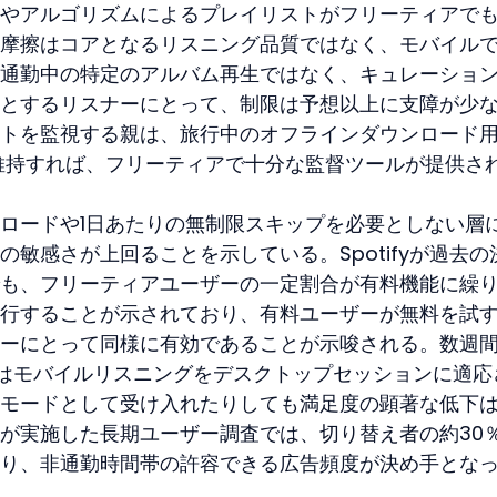
やアルゴリズムによるプレイリストがフリーティアで
摩擦はコアとなるリスニング品質ではなく、モバイル
通勤中の特定のアルバム再生ではなく、キュレーショ
とするリスナーにとって、制限は予想以上に支障が少
トを監視する親は、旅行中のオフラインダウンロード
維持すれば、フリーティアで十分な監督ツールが提供さ
ロードや1日あたりの無制限スキップを必要としない層
敏感さが上回ることを示している。Spotifyが過去の
も、フリーティアユーザーの一定割合が有料機能に繰
行することが示されており、有料ユーザーが無料を試
ーにとって同様に有効であることが示唆される。数週
はモバイルリスニングをデスクトップセッションに適応
モードとして受け入れたりしても満足度の顕著な低下
が実施した長期ユーザー調査では、切り替え者の約30
り、非通勤時間帯の許容できる広告頻度が決め手とな