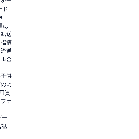
出を一
ード
 
量は
ト転送
と指摘
く流通
ドル金
の子供
どのよ
利用資
とファ
ザー
客観