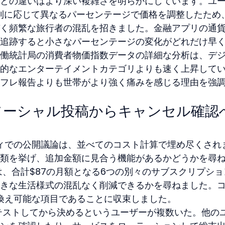
との違いはより深い複雑さを明らかにしています。ユ
AT規則に応じて異なるパーセンテージで価格を調整したため
く頻繁な旅行者の混乱を招きました。金融アプリの通
追跡すると小さなパーセンテージの変化がどれだけ早
働統計局の消費者物価指数データの詳細な分析は、デ
的なエンターテイメントカテゴリよりも速く上昇して
フレ報告よりも世帯がより強く痛みを感じる理由を強
ソーシャル投稿からキャンセル確認
ニティでの公開議論は、並べてのコスト計算で埋め尽くされ
類を挙げ、追加金額に見合う機能があるかどうかを尋
は、合計$87の月額となる6つの別々のサブスクリプショ
きな生活様式の混乱なく削減できるかを尋ねました。
置き換え可能な項目であることに収束しました。
テストしてから決めるというユーザーが複数いた。他の