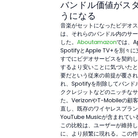
バンドル価値がス
うになる
音楽がセットになったビデオス
は、それらのバンドル内のサービ
した。
Aboutamazon
では、Ap
SpotifyとApple TV+を
すでにビデオサービスを契約して
するより安いことに気づいたと
要だという従来の前提が覆され
れ、Spotifyを削除してバ
ククレジットなどのニッチなサ
た。VerizonやT-Mobi
直し、既存のワイヤレスプランに
YouTube Musicが含まれ
この比較は、ユーザーが維持し
に、より頻繁に現れる。この作