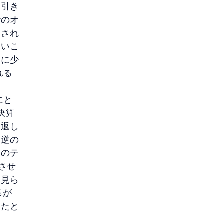
も引き
でのオ
ンされ
ないこ
用に少
れる
にと
決算
り返し
す逆の
間のテ
させ
は見ら
％が
ったと