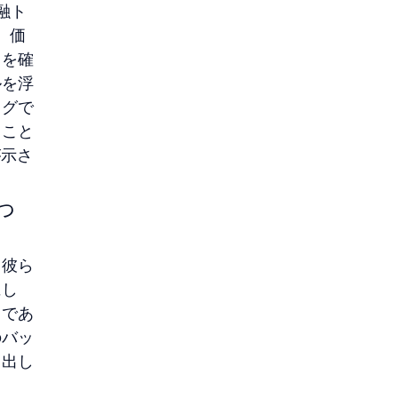
融ト
、価
とを確
ルを浮
ログで
ること
が示さ
っ
。彼ら
にし
まであ
のバッ
り出し