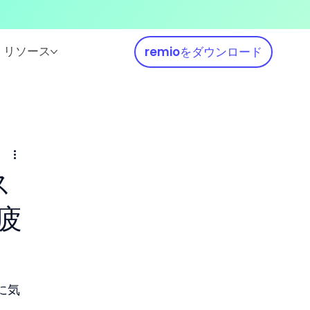
リソース
remioをダウンロード
ス
疲
に気