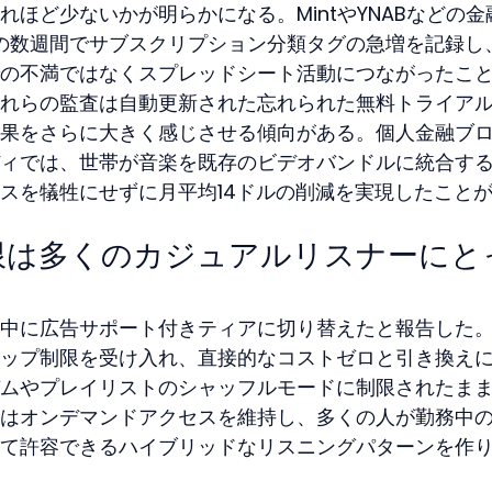
ほど少ないかが明らかになる。MintやYNABなどの金
表後の数週間でサブスクリプション分類タグの急増を記録し
の不満ではなくスプレッドシート活動につながったこ
れらの監査は自動更新された忘れられた無料トライア
果をさらに大きく感じさせる傾向がある。個人金融ブ
ィでは、世帯が音楽を既存のビデオバンドルに統合す
スを犠牲にせずに月平均14ドルの削減を実現したこと
限は多くのカジュアルリスナーにと
中に広告サポート付きティアに切り替えたと報告した
ップ制限を受け入れ、直接的なコストゼロと引き換え
ムやプレイリストのシャッフルモードに制限されたま
はオンデマンドアクセスを維持し、多くの人が勤務中
て許容できるハイブリッドなリスニングパターンを作