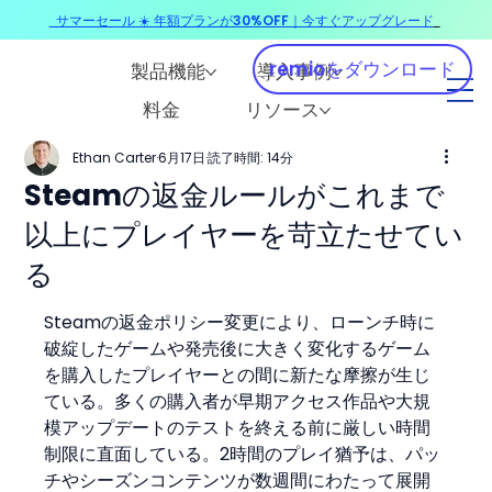
サマーセール ☀️ 年額プランが30%OFF｜今すぐアップグレード
​
remioをダウンロード
製品機能
導入事例
料金
リソース
Ethan Carter
6月17日
読了時間: 14分
Steamの返金ルールがこれまで
以上にプレイヤーを苛立たせてい
る
Steamの返金ポリシー変更により、ローンチ時に
破綻したゲームや発売後に大きく変化するゲーム
を購入したプレイヤーとの間に新たな摩擦が生じ
ている。多くの購入者が早期アクセス作品や大規
模アップデートのテストを終える前に厳しい時間
制限に直面している。2時間のプレイ猶予は、パッ
チやシーズンコンテンツが数週間にわたって展開