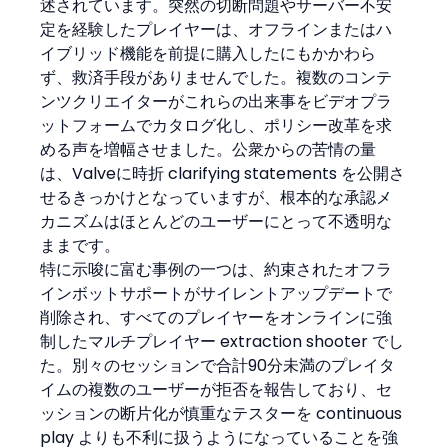
述されています。突然の切断問題やサーバー不安
定を経験したプレイヤーは、オフラインまたはハ
イブリッド機能を前提に購入したにもかかわら
ず、救済手段がありませんでした。複数のコンテ
ンツクリエイターがこれらの出来事をビデオプラ
ットフォームでカタログ化し、ポリシー改革を求
める声を増幅させました。公衆からの苦情の量
は、Valveに時折 clarifying statements を公開さ
せるきっかけとなっていますが、根本的な承認メ
カニズムはほとんどのユーザーにとって不透明な
ままです。
特に示唆に富む事例の一つは、約束されたオフラ
インボットサポートがサイレントアップデートで
削除され、すべてのプレイヤーをオンラインに強
制したマルチプレイヤー extraction shooter でし
た。別々のセッションで合計90分未満のプレイタ
イムの複数のユーザーが拒否を報告しており、セ
ッションの断片化が慎重なテスターを continuous 
play よりも不利に扱うようになっていることを強