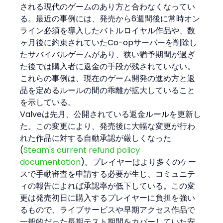
される現代のゲームのあり方と合わなくなってい
る。最近の事例には、発売から6週間後に常時オン
ライン必須を導入したバトルロイヤル作品や、数
ヶ月後に約束されていたCo-opサーバーを削除し
たサバイバルゲームがあり、狭い猶予期間が過ぎ
た後では購入者に返金の手段が残されていない。
これらの事例は、現在のゲーム開発の進め方と返
品を定めるルールの間の乖離が拡大していること
を示している。
Valveは先月、公開されている返金ルールを更新し
た。この変更により、発売後に大幅な変更が行わ
れた作品に対する自動承認が厳しくなった
(
Steam's current refund policy 
documentation
)。プレイヤーはより多くのケー
スで手動審査を申請する必要が生じ、コミュニテ
ィの報告によれば承認率が低下している。この変
更は発売初日に購入するプレイヤーに負担を強い
るもので、ライブサービスや早期アクセス作品で
一般的だった長期テスト期間をカバーしていた安