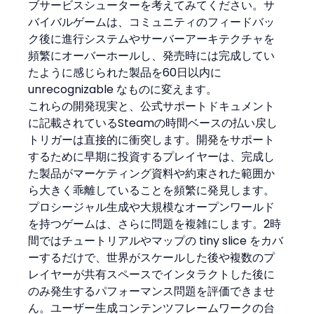
ブサービスシューターを考えてみてください。サ
バイバルゲームは、コミュニティのフィードバッ
ク後に進行システムやサーバーアーキテクチャを
頻繁にオーバーホールし、発売時には完成してい
たように感じられた製品を60日以内に 
unrecognizable なものに変えます。
これらの開発現実と、公式サポートドキュメント
に記載されているSteamの時間ベースの払い戻し
トリガーは直接的に衝突します。開発をサポート
するために早期に投資するプレイヤーは、完成し
た製品がマーケティング資料や約束された範囲か
ら大きく乖離していることを頻繁に発見します。
プロシージャル生成や大規模なオープンワールド
を持つゲームは、さらに問題を複雑にします。2時
間ではチュートリアルやマップの tiny slice をカバ
ーするだけで、世界がスケールした後や複数のプ
レイヤーが共有スペースでインタラクトした後に
のみ発生するパフォーマンス問題を評価できませ
ん。ユーザー生成コンテンツフレームワークの台