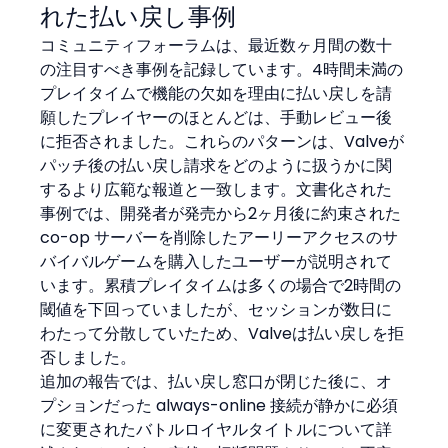
れた払い戻し事例
コミュニティフォーラムは、最近数ヶ月間の数十
の注目すべき事例を記録しています。4時間未満の
プレイタイムで機能の欠如を理由に払い戻しを請
願したプレイヤーのほとんどは、手動レビュー後
に拒否されました。これらのパターンは、Valveが
パッチ後の払い戻し請求をどのように扱うかに関
するより広範な報道と一致します。文書化された
事例では、開発者が発売から2ヶ月後に約束された 
co-op サーバーを削除したアーリーアクセスのサ
バイバルゲームを購入したユーザーが説明されて
います。累積プレイタイムは多くの場合で2時間の
閾値を下回っていましたが、セッションが数日に
わたって分散していたため、Valveは払い戻しを拒
否しました。
追加の報告では、払い戻し窓口が閉じた後に、オ
プションだった always-online 接続が静かに必須
に変更されたバトルロイヤルタイトルについて詳