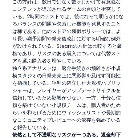
この方針は、数日ではなく数ヶ月かけて有意義な
コンテンツが追加されるゲームの台頭と衝突して
いる。2時間のテストでは、後になって明らかにな
るバランスの問題や欠落した機能を発見すること
は稀である。他のストアの類似ポリシーでは、よ
り長い猶予期間や発売後改訂に対する明確な例外
が設けられている。Steamの方針は比較すると厳
格であり、リスクのある購入については代替スト
アを選ぶ購入者を増やしている。
独立系アナリストは、返金手続きの煩雑さが小規
模スタジオの日発売売上に悪影響を及ぼす可能性
を指摘している。評判の確立した大規模パブリッ
シャーは、プレイヤーがアップデートサイクルを
信頼しているため影響が少ない。一方、十分な信
頼を築けていない小規模チームは、購入者のため
らいを和らげるためにウィッシュリストや長期的
なコミュニティプレビューへの依存を強めている
と報告している。
依然として不透明なリスクが一つある。返金却下