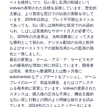
ートを維持しつつ、払い戻し乱用の削減という
Valveの表明された目標を反映しています。歴史的
文脈は、より寛容な窓口での以前の実験を示して
います。2015年以前は、プレイ不可能なタイトル
であっても、払い戻しは例外的な状況でのみ認め
られ、しばしば直接的なサポート介入が必要でし
た。2015年の大改革は、当時消費者にとって大き
な勝利として祝われ、デジタル配信の台頭と欧州
およびオーストラリアの規制当局からの監視の強
化と一致しました。
最近の変更は、ゲーム・アズ・ア・サービスモデ
ルの爆発的な増加に特に対応しています。開発者
は現在、発売から数週間または数ヶ月後に 
substantial なアップデートをプッシュし、ゲーム
プレイのループ、収益化構造、またはコアシステ
ムを根本的に変更しています。Valveの更新された
スタンスは、購入後の正当な不満と、機会主義的
な払い戻し行動との間のより明確な線引きを試み
ています。2024年のコミュニティデータによる