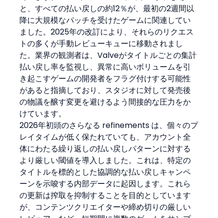
と、すべての払い戻しの約12％が、最初の2週間以
降に大規模なパッチを受けたゲームに関連してい
ました。2025年の改訂により、それらのリクエス
トの多くが手動レビューキューに移動されまし
た。業界の観測者は、Valveがタイトルごとの集計
払い戻し率を監視し、異常に高いボリュームを引
き起こすゲームの開発者をフラグ付けする可能性
があると指摘しており、スタジオに対して発売後
の物議を醸す変更を避けるよう間接的な圧力をか
けています。
2026年初頭のさらなる refinements は、個々のプ
レイタイムが低く保たれていても、アカウント全
体にわたる繰り返しの払い戻しパターンに対する
より厳しい閾値を導入しました。これは、特定の
タイトルを標的とした協調的な払い戻しキャンペ
ーンを示唆する内部データに起因します。これら
の更新は搾取を抑制することを目的としています
が、コンテンツクリエイターや締め切りの厳しい