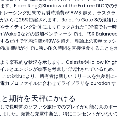
den RingのShadow of the Erdtree DLCでの
イトレーシング効果でも瞬時消費が18Wを超え、ラスタラ
らに25%短縮されます。Baldur’s Gate 3の混雑
度やライティング計算によりロックされたTDP値でも一
 Wake 2などの追加ベンチマークでは、FSR Balance
するだけで平均消費が19Wを超え、理論上の10Wセッシ
の視覚機能がすでに狭い耐久時間を直接侵食することを
観的な状況を示します。CelesteやHollow Knigh
イルとエンジンが効率を考慮して設計されているため
す。この対比により、所有者は新しいリリースを無差別に
力プロファイルに合わせてライブラリを curation 
性と期待を天秤にかける
しで長時間のソファや旅行でのプレイが可能な真のポ
入しました。頻繁な充電中断は、特にコンセントが少ない