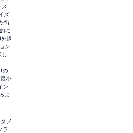
テス
イズ
した街
時的に
dを超
ョン
示し
tの
、最小
イン
するよ
ータブ
フラ