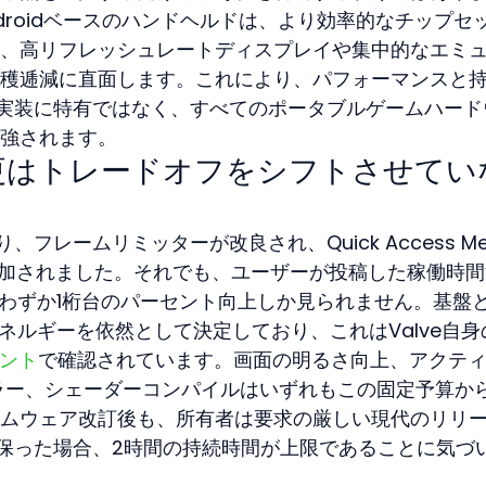
のAndroidベースのハンドヘルドは、より効率的なチップセ
、高リフレッシュレートディスプレイや集中的なエミ
穫逓減に直面します。これにより、パフォーマンスと
eの実装に特有ではなく、すべてのポータブルゲームハード
強されます。
更はトレードオフをシフトさせてい
、フレームリミッターが改良され、Quick Access Me
追加されました。それでも、ユーザーが投稿した稼働時間
でわずか1桁台のパーセント向上しか見られません。基盤
ネルギーを依然として決定しており、これはValve自身
メント
で確認されています。画面の明るさ向上、アクテ
ントローラー、シェーダーコンパイルはいずれもこの固定予算か
ムウェア改訂後も、所有者は要求の厳しい現代のリリ
高く保った場合、2時間の持続時間が上限であることに気づ