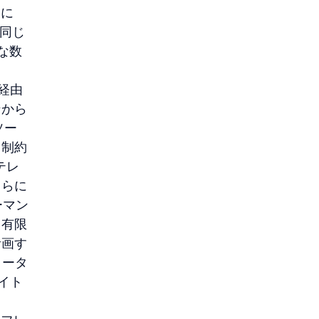
内に
、同じ
な数
経由
ンから
ソー
じ制約
テレ
さらに
ーマン
る有限
計画す
ィータ
イト