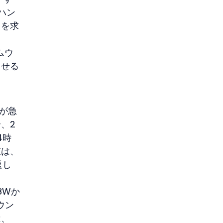
ハン
スを求
ムウ
させる
が急
合、2
4時
値は、
返し
8Wか
ウン
は、