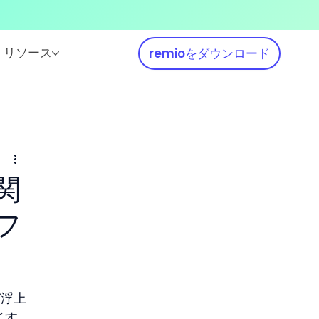
リソース
remioをダウンロード
関
フ
び浮上
イす