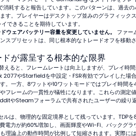
で消耗すると報告しています。このパターンは、過去の
ます。プレイヤーはデスクトップ並みのグラフィック
レイできることを期待しています。
のハードウェアバッテリー容量を変更していません。
 ファー
ンスプリセットは、同じ根本的なトレードオフを移動
ードが露呈する根本的な限界
切り替えると、フレームレートは向上しますが、プレイ時間
 2077やStarfieldを中設定・FSR有効でプレイした場
す。一方、8ワットや10ワットモードではプレイ時間を
やフレームの一貫性が犠牲になります。これらの測定
edditやSteamフォーラムで共有されたユーザーの繰り
ーセルは、物理的な固定境界として残っています。TDPを
費電力が約60%増加し、画面輝度やWi-Fi、バックグラ
も理論上の動作時間が比例して短縮されます。実際に