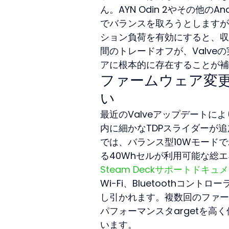
ん。AYN Odin 2やその他
でバランスを取ろうとしますが
ション負荷を有効にすると、収
間のトレードオフが、Valv
アに根本的に存在することが補
ファームウェア変
い
最近のValveアップデートにより
内に細かなTDPスライダーが
では、バランス型10Wモード
る40Whセルが利用可能な総エ
Steam Deckサポートドキュ
Wi-Fi、Bluetoothコ
し引かれます。複数回のファー
パフォーマンスタargetを
います。