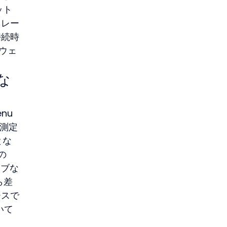
ット
ュレー
持続時
ウェ
な
nu
測定
とな
の
ィブな
ら差
ースで
いて