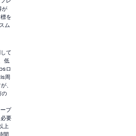
クフレ
得が
指標を
スム
調して
合、低
psロ
is周
すが、
荷の
オープ
る必要
以上
時間