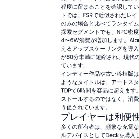
程度に留まることを確認しています。El
トでは、FSRで近似されたレ
のみの場合と比べてランタイムがさ
探索セグメントでも、NPC密
4〜6W消費が増加します。Alan
えるアップスケーリングを導入
が80分未満に短縮され、現代
ています。
インディー作品や古い移植版はより楽
ようなタイトルは、アートスタ
TDPで6時間を容易に超えま
ストールするのではなく、消費電
う促されています。
プレイヤーは利便
多くの所有者は、頻繁な充電な
ルデバイスとしてDeckを購