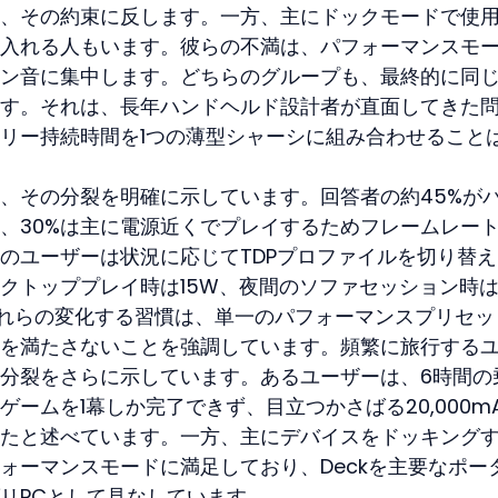
、その約束に反します。一方、主にドックモードで使
入れる人もいます。彼らの不満は、パフォーマンスモ
ン音に集中します。どちらのグループも、最終的に同
す。それは、長年ハンドヘルド設計者が直面してきた
リー持続時間を1つの薄型シャーシに組み合わせること
、その分裂を明確に示しています。回答者の約45%が
、30%は主に電源近くでプレイするためフレームレー
のユーザーは状況に応じてTDPプロファイルを切り替え
クトッププレイ時は15W、夜間のソファセッション時
。これらの変化する習慣は、単一のパフォーマンスプリセッ
を満たさないことを強調しています。頻繁に旅行する
分裂をさらに示しています。あるユーザーは、6時間の
ームを1幕しか完了できず、目立つかさばる20,000m
たと述べています。一方、主にデバイスをドッキング
ォーマンスモードに満足しており、Deckを主要なポー
リPCとして見なしています。