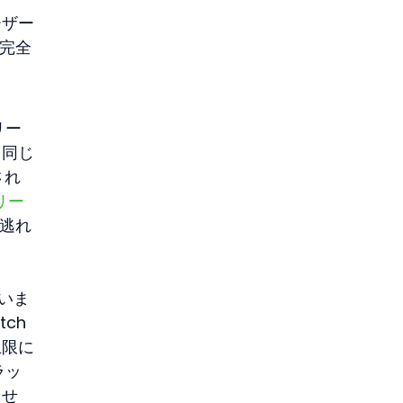
ーザー
を完全
リー
、同じ
され
リー
が逃れ
いま
tch
上限に
ラッ
ませ