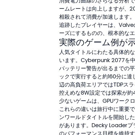
消費電力曲線のさらなる分析で
ームレートは向上しますが、2
相殺されて消費が加速します。
追跡したプレイヤーは、Val
ーズにするものの、根本的なエ
実際のゲーム例が
人気タイトルにわたる具体的な
います。Cyberpunk 2077
バッテリー警告が出るまでの平均
ックで実行すると約160分に達します
辺の高負荷エリアではTDPス
控えめな8W設定では探索が約4時間
少ないゲームは、GPUワーク
これらの違いは旅行中に重要です
ンワールドタイトルを開始した
があります。Decky Load
のパフォーマンス目標を維持す