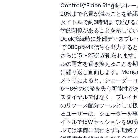
ControlやElden Rin
20%まで充電が減ることを確認し
タイトルで約3時間まで延びる
学的関係があることを示してい
Dock接続時に外部ディスプレ
で1080pや4K信号を出力す
さらに15〜25分が削られま
ルの両方を置き換えることを期
に繰り返し直面します。Man
メトリによると、シェーダーコ
5〜8分の余裕を失う可能性が
スダイヤルではなく、プレイセ
のリソース配分ツールとして扱
るユーザーは、シェーダーを事
イトルで15Wセッションを90
ルでは準備に関わらず早期終了