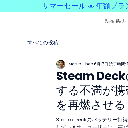
サマーセール ☀️ 年額プラ
製品機能
すべての投稿
Martin Chen
6月17日
読了時間: 
Steam D
する不満が携
を再燃させる
Steam Deckのバッテリ
しています。ユーザーは、高パフ