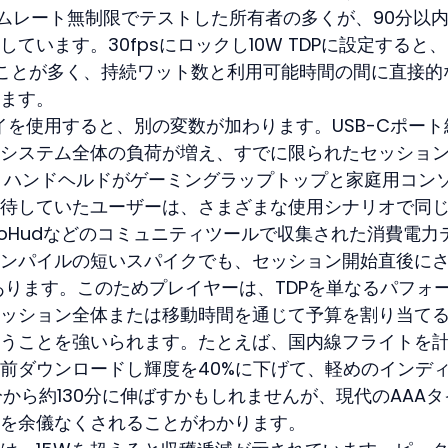
gをフレームレート無制限でテストした所有者の多くが、90分以
ています。30fpsにロックし10W TDPに設定すると
ことが多く、持続ワット数と利用可能時間の間に直接的
ます。
イを使用すると、別の変数が加わります。USB-Cポート
るとシステム全体の負荷が増え、すでに限られたセッショ
す。ハンドヘルドがゲーミングラップトップと家庭用コン
待していたユーザーは、さまざまな使用シナリオで同
goHudなどのコミュニティツールで収集された消費電力
ンパイルの短いスパイクでも、セッション開始直後に
あります。このためプレイヤーは、TDPを単なるパフォ
ッション全体または移動時間を通じて予算を割り当て
うことを強いられます。たとえば、国内線フライトを
前ダウンロードし輝度を40%に下げて、軽めのインデ
分から約130分に伸ばすかもしれませんが、現代のAAAタ
を余儀なくされることがわかります。