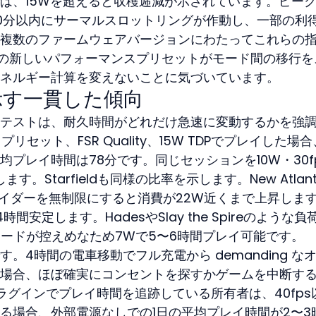
は、15Wを超えると収穫逓減が示されています。ピー
0分以内にサーマルスロットリングが作動し、一部の利
複数のファームウェアバージョンにわたってこれらの
veの新しいパフォーマンスプリセットがモード間の移行を
ネルギー計算を変えないことに気づいています。
示す一貫した傾向
テストは、耐久時間がどれだけ急速に変動するかを強
を中プリセット、FSR Quality、15W TDPでプレイした場
プレイ時間は78分です。同じセッションを10W・30f
。Starfieldも同様の比率を示します。New Atlant
ライダーを無制限にすると消費が22W近くまで上昇しま
安定します。HadesやSlay the Spireのような負
ロードが控えめなため7Wで5〜6時間プレイ可能です。
。4時間の電車移動でフル充電から demanding な
場合、ほぼ確実にコンセントを探すかゲームを中断す
erプラグインでプレイ時間を追跡している所有者は、40fps
る場合、外部電源なしでの1日の平均プレイ時間が2〜3