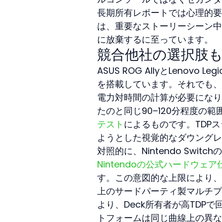
長期所有レポートでは心理的要
は、重要なストーリーシーン中に不
に放棄するに至っています。
競合他社の選択肢
ASUS ROG AllyとLenov
を搭載しています。それでも、
電力対時間の計算が必要になります
たのと同じ90–120分程度の
テスト
によるものです。TDP
ようとした視覚的なダウングレ
対照的に、Nintendo Swi
Nintendoの公式ハードウェア
す。この意図的な上限により、視覚的
上のサードパーティ製マルチプ
より、Deck所有者が高TD
トフォームは同じ曲線上の異な