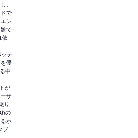
用し、
ードで
じエン
問題で
は依
バッテ
トを優
る中
は
トが
ユーザ
乗り
Ahの
するホ
タブ