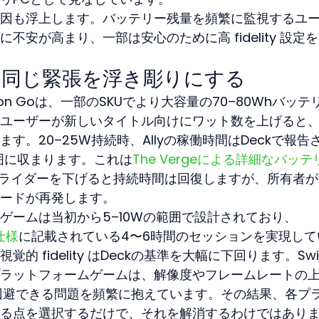
因も浮上します。バッテリー残量を頻繁に監視するユ
安が高まり、一部は安心のために高 fidelity 設定
も同じ緊張を浮き彫りにする
o Legion Goは、一部のSKUでより大容量の70–80Whバッテ
ユーザーが新しいタイトル向けにワット数を上げると
。20–25W持続時、Allyの稼働時間はDeckで報告
範囲に収まります。これは
The Vergeによる詳細なバッテ
スライダーを下げると持続時間は回復しますが、所有者
ードが再発します。
tchのゲームは当初から5–10Wの範囲で設計されており、
仕様
に記載されている4〜6時間のセッションを実現して
 fidelity はDeckの基準を大幅に下回ります。Swi
ラットフォームゲームは、解像度やフレームレートの
Pで回避できる問題を頻繁に抱えています。その結果、各プ
る点を選択するだけで、それを解消するわけではあり