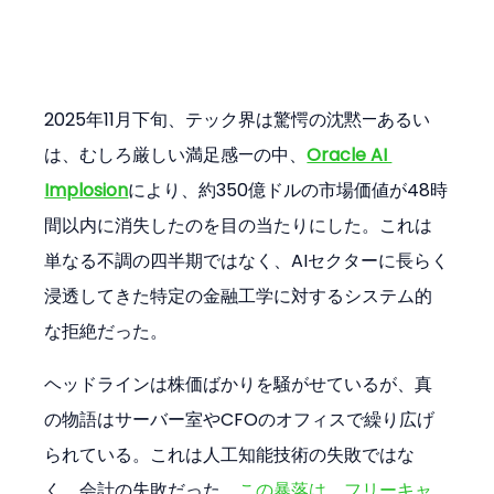
2025年11月下旬、テック界は驚愕の沈黙—あるい
は、むしろ厳しい満足感—の中、
Oracle AI 
Implosion
により、約350億ドルの市場価値が48時
間以内に消失したのを目の当たりにした。これは
単なる不調の四半期ではなく、AIセクターに長らく
浸透してきた特定の金融工学に対するシステム的
な拒絶だった。
ヘッドラインは株価ばかりを騒がせているが、真
の物語はサーバー室やCFOのオフィスで繰り広げ
られている。これは人工知能技術の失敗ではな
く、会計の失敗だった。
この暴落は、フリーキャ