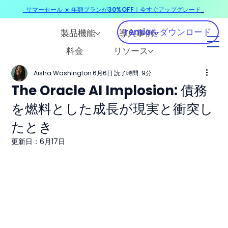
サマーセール ☀️ 年額プランが30%OFF｜今すぐアップグレード
​
remioをダウンロード
製品機能
導入事例
料金
リソース
Aisha Washington
6月6日
読了時間: 9分
The Oracle AI Implosion: 債務
を燃料とした成長が現実と衝突し
たとき
更新日：
6月17日