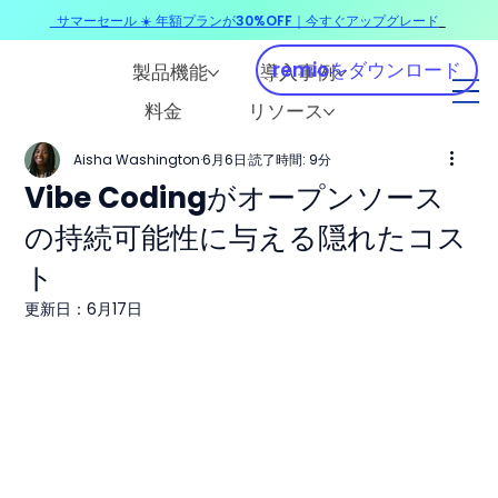
サマーセール ☀️ 年額プランが30%OFF｜今すぐアップグレード
​
remioをダウンロード
製品機能
導入事例
料金
リソース
Aisha Washington
6月6日
読了時間: 9分
Vibe Codingがオープンソース
の持続可能性に与える隠れたコス
ト
更新日：
6月17日