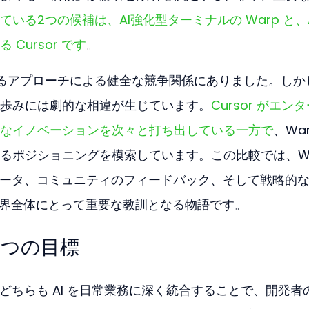
いる2つの候補は、AI強化型ターミナルの Warp と、
Cursor です
。
るアプローチによる健全な競争関係にありました。しか
歩みには劇的な相違が生じています。
Cursor がエン
なイノベーションを次々と打ち出している一方で
、War
るポジショニングを模索しています。この比較では、Wa
するデータ、コミュニティのフィードバック、そして戦略的
業界全体にとって重要な教訓となる物語です。
1つの目標
or はどちらも AI を日常業務に深く統合することで、開発者