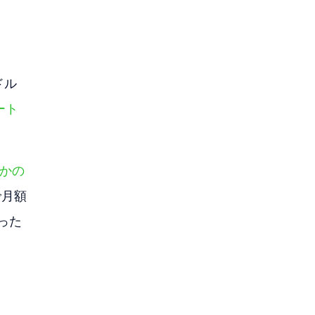
ドル
ート
つかの
で月額
った 