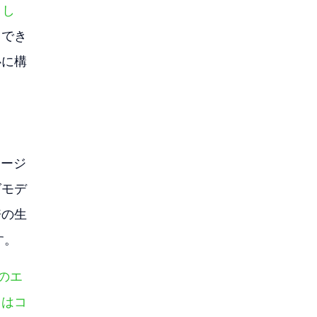
まし
中でき
心に構
エージ
グモデ
倍の生
す。
つのエ
トはコ