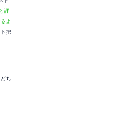
スト
」と評
せるよ
スト把
。
。どち