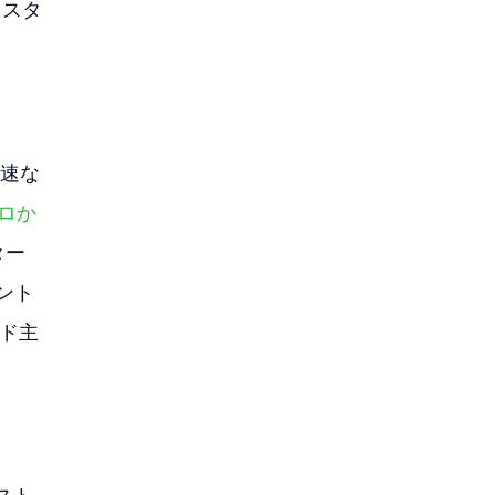
らスタ
高速な
ロか
ター
ント
ード主