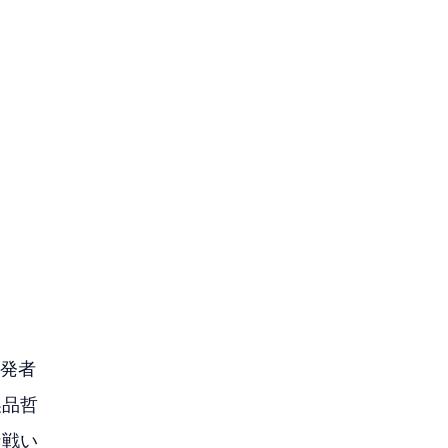
発者
製品哲
な戦い