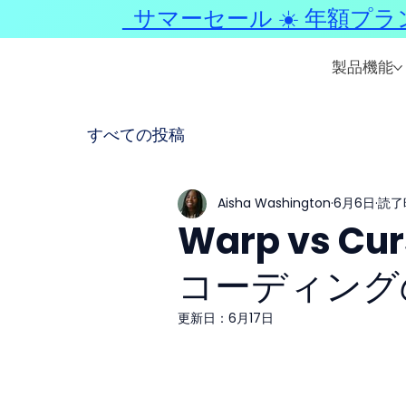
サマーセール ☀️ 年額プラ
製品機能
すべての投稿
Aisha Washington
6月6日
読了
Warp vs C
コーディング
更新日：
6月17日