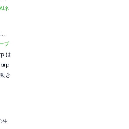
AIネ
し、
タープ
p は
rp 
な動き
の生