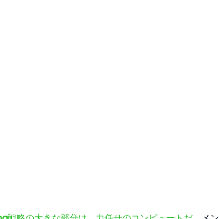
ng
戦略の大きな部分は、力任せのコンピュートだ。
メン