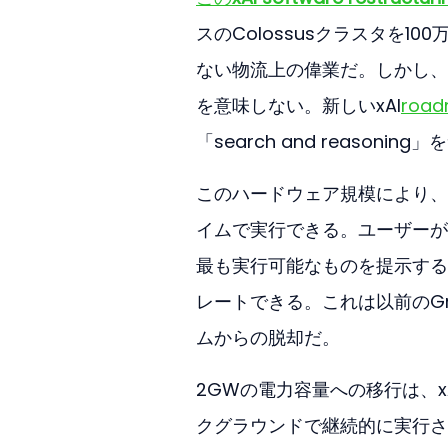
スのColossusクラスタを1
ない物流上の偉業だ。しかし、
を意味しない。新しいxAI
roa
「search and reaso
このハードウェア規模により、xAI
イムで実行できる。ユーザーが
最も実行可能なものを提示する
レートできる。これは以前のGro
ムからの脱却だ。
2GWの電力容量への移行は、
クグラウンドで継続的に実行さ