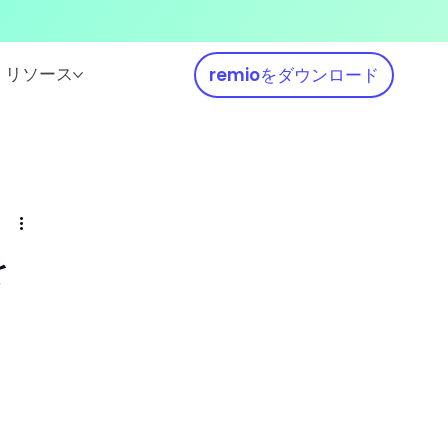
リソース
remioをダウンロード
を