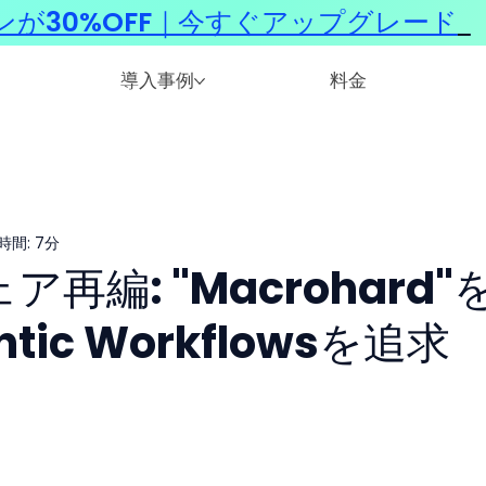
ンが30%OFF｜今すぐアップグレード
​
導入事例
料金
時間: 7分
ア再編: "Macrohard"
ic Workflowsを追求