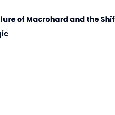
lure of Macrohard and the Shif
gic