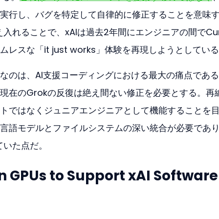
実行し、バグを特定して自律的に修正することを意味
え入れることで、xAIは過去2年間にエンジニアの間でCur
スな「it just works」体験を再現しようとしてい
なのは、AI支援コーディングにおける最大の痛点であ
現在のGrokの反復は絶え間ない修正を必要とする。再
トではなくジュニアエンジニアとして機能することを
言語モデルとファイルシステムの深い統合が必要であ
ていた点だ。
ion GPUs to Support xAI Software