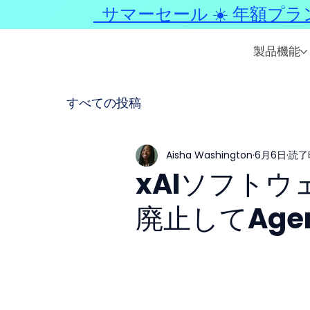
サマーセール ☀️ 年額プラ
製品機能
すべての投稿
Aisha Washington
6月6日
読了
xAIソフトウェ
廃止してAgent