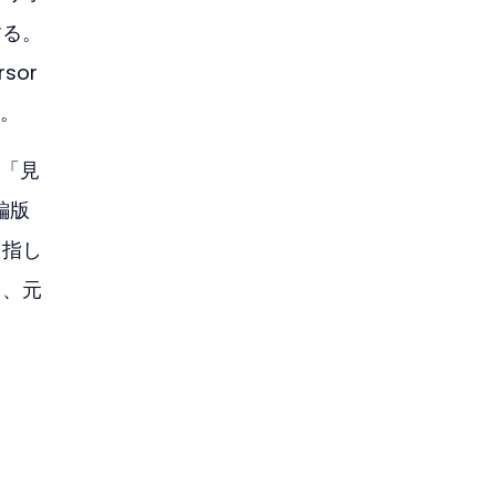
する。
sor
る。
る「見
編版
目指し
り、元
 