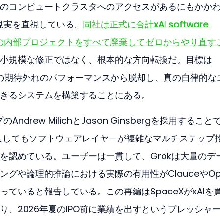
のコンピュートクラスタへのアクセスがあるにもかか
は現実を直視している。
同社は正式に合計
xAI software 
の内部プロジェクトをすべて廃棄してゼロからやり直す
小規模な修正ではなく、根本的な方向転換だ。目標は
クトの期待外れのパフォーマンスから脱却し、真の自律的な
きるシステムを構築することにある。
ndrew MilichとJason Ginsbergを採用すること
PUを投入してもソフトウェアレイヤーが複雑なマルチステップ
を認めている。ユーザーは一貫して、Grokは大量のデ
グや論理的推論における実際の有用性がClaudeやOpe
ていると報告している。この再編はSpaceXがxAIを
、2026年夏のIPO前に業績を出すというプレッシャ