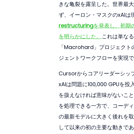
きな亀裂を露呈した。世界最大
ず、イーロン・マスクのxAI
restructuring
を発表し、初期
を明らかにした。
これは単なる
「Macrohard」プロジェ
ジェントワークフローを実現で
CursorからコアリーダーシップのA
xAIは問題に100,000 G
を扱えなければ意味がないこと
を処理できる一方で、コーディン
の最新モデルに大きく後れを取っ
して以来の初の主要な動きであり