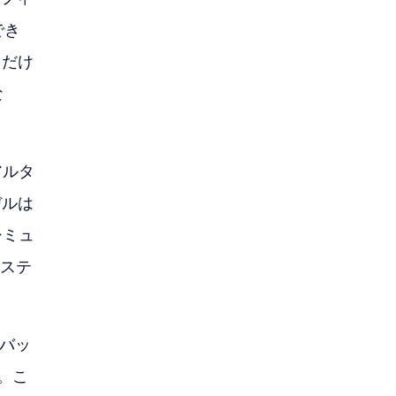
でき
とだけ
な
アルタ
デルは
シミュ
システ
、バッ
。こ