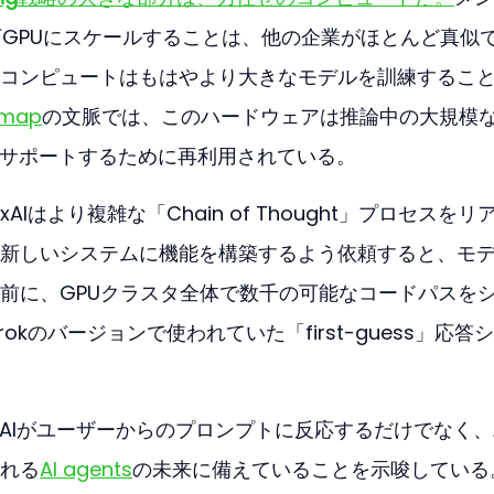
00万GPUにスケールすることは、他の企業がほとんど真似
コンピュートはもはやより大きなモデルを訓練するこ
dmap
の文脈では、このハードウェアは推論中の大規模
ning」をサポートするために再利用されている。
はより複雑な「Chain of Thought」プロセスをリ
新しいシステムに機能を構築するよう依頼すると、モ
前に、GPUクラスタ全体で数千の可能なコードパスを
kのバージョンで使われていた「first-guess」応答
xAIがユーザーからのプロンプトに反応するだけでなく
れる
AI agents
の未来に備えていることを示唆している