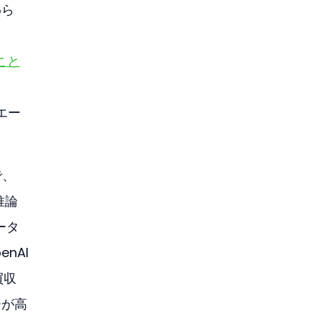
わら
こと
エー
で、
推論
ータ
nAI
買収
ーが高