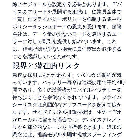
除スケジュールを設定する必要があります。デバ
イスのフリートを展開する組織は、従業員全体で
一貫したプライバシーポリシーを強制する集中型
ポリシーダッシュボードの恩恵を受けます。保険
会社は、データ量の少ないモードを選択するユー
ザーに対して割引を提供し始めています。これ
は、視覚記録が少ない場合に責任露出が減少する
ことを認識しているためです。
限界と潜在的リスク
急速な採用にもかかわらず、いくつかの制約が残
っています。バッテリー寿命は連続使用で平均4時
間であり、多くの装着者がモバイルバッテリーを
持ち歩くことを余儀なくされています。プライバ
シーリスクは意図的なアップロードを超えて広が
ります。サイドチャネル推論技術は、生のビデオ
がローカルに留まる場合でも、デバイステレメト
リから部分的なシーンを再構築できます。追加の
懸念には、推論モデルを騙す視覚スプーフィング