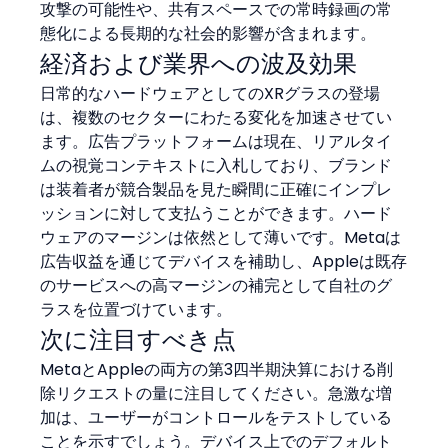
攻撃の可能性や、共有スペースでの常時録画の常
態化による長期的な社会的影響が含まれます。
経済および業界への波及効果
日常的なハードウェアとしてのXRグラスの登場
は、複数のセクターにわたる変化を加速させてい
ます。広告プラットフォームは現在、リアルタイ
ムの視覚コンテキストに入札しており、ブランド
は装着者が競合製品を見た瞬間に正確にインプレ
ッションに対して支払うことができます。ハード
ウェアのマージンは依然として薄いです。Metaは
広告収益を通じてデバイスを補助し、Appleは既存
のサービスへの高マージンの補完として自社のグ
ラスを位置づけています。
次に注目すべき点
MetaとAppleの両方の第3四半期決算における削
除リクエストの量に注目してください。急激な増
加は、ユーザーがコントロールをテストしている
ことを示すでしょう。デバイス上でのデフォルト