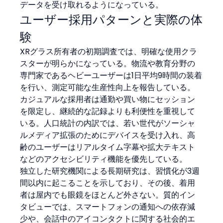
データを受け取れるようになっている。
ユーザー採用パターンと実際の体
験
XRグラス所有者の初期調査では、明確な使用クラ
スターが明らかになっている。物流や教育分野の
専門家であるヘビーユーザーは1日平均9時間の装着
を行い、測定可能な生産性向上を報告している。
カジュアルな採用者は通勤や買い物にセッション
を限定し、継続的な記録よりも利便性を重視して
いる。人口統計の内訳では、若い世代がソーシャ
ルメディア拡張のためにデバイスを受け入れ、高
齢のユーザーはリアルタイム字幕や拡大テキスト
などのアクセシビリティ機能を優先している。
独立した研究機関による長期研究は、習慣化が3週
間以内に起こることを示しており、その後、着用
者は屋内でも眼鏡をほとんど外さない。質的イン
タビューでは、スマートフォンの通知への依存減
少や、会話中のアイコンタクトに関する社会的エ