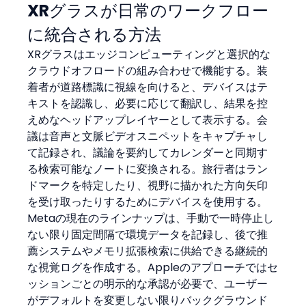
XRグラスが日常のワークフロー
に統合される方法
XRグラスはエッジコンピューティングと選択的な
クラウドオフロードの組み合わせで機能する。装
着者が道路標識に視線を向けると、デバイスはテ
キストを認識し、必要に応じて翻訳し、結果を控
えめなヘッドアップレイヤーとして表示する。会
議は音声と文脈ビデオスニペットをキャプチャし
て記録され、議論を要約してカレンダーと同期す
る検索可能なノートに変換される。旅行者はラン
ドマークを特定したり、視野に描かれた方向矢印
を受け取ったりするためにデバイスを使用する。
Metaの現在のラインナップは、手動で一時停止し
ない限り固定間隔で環境データを記録し、後で推
薦システムやメモリ拡張検索に供給できる継続的
な視覚ログを作成する。Appleのアプローチではセ
ッションごとの明示的な承認が必要で、ユーザー
がデフォルトを変更しない限りバックグラウンド