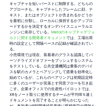
キャプチャを短いバーストに制限する。どちらの
アプローチも、キャプチャしたフレームに顔、テ
キスト、またはオブジェクトが含まれるかどうか
を最初に分類し、ローカルに保持するかアップロ
ードするかを決定するオンデバイスニューラルエ
ンジンに依存している。
Metaのキャプチャデフォ
ルトに関する開発者ドキュメント
では、工場出荷
時の設定として間隔ベースの記録が確認されてい
る。
小売環境では現在、装着者のグラスを認識してパ
ーソナライズドオファーをプッシュするシステム
をテストしている。公共交通機関は乗客のデバイ
スを駅のカメラとペアリングして搭乗を効率化し
始めているが、これらのペアリングは初期設定時
に多くのユーザーが見落とす同意フローを引き起
こす。企業オフィスでの生産性パイロットでは、
XRをノート取りに使用するチームが平均18％速く
ドキュメントを完了することが明らかになった
が、参加者は6時間連続装着後に眼精疲労の増加も