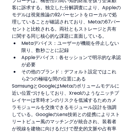
プローチは、機密性の高い知的財産を扱う企業顧
客に訴求する。独立した分解調査により、Appleの
モデルは視覚推論の92パーセントをローカルで処
理していることが確認されており、Metaの67パー
セントと比較される。両社ともストレージと共有
に関する同じ核心的な課題に直面している。
Metaデバイス：ユーザーが機能を停止しない
限り、数秒ごとに記録
Appleデバイス：各セッションで明示的な承認
が必要
その他のブランド：デフォルト設定ではこれ
ら2つの極端な間の位置にある
SamsungとGoogleはMetaのボリュームモデルに
近い位置づけをしており、Xrealのようなニッチプ
レイヤーは常時オンのリスクを低減するためカメ
ラモジュールを交換できるモジュール設計を強調
している。GoogleのLens技術との提携によりスト
リートビュー風のマッチングが統合され、装着者
が視線を建物に向けるだけで歴史的文脈や占有率