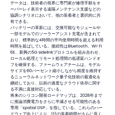
データは、技術者の視界に専門家が修理手順をオ
ーバーレイ表示する遠隔メンテナンス支援などの
協調シナリオにおいて、他の装着者と選択的に共
有できる。
バッテリーの革新には、交換可能なモジュールや
一部モデルでのソーラーアシスト充電が含まれて
おり、標準的な4時間の平均使用時間を超える利用
時間を延ばしている。接続性はBluetooth、Wi-Fi 
6E、新興の5G sidelinkプロトコルを組み合わせ、
ローカル処理とリモート処理間の低遅延ハンドオ
フを確保する。ファームウェアチームは、モデル
サイズを60パーセント縮小しながら精度を維持す
るニューラルネットワーク量子化技術の最適化を
継続しており、以前の過度なクラウド依存に関す
る不満に直接対応している。
将来のシリコン開発ロードマップは、2028年まで
に推論消費電力をさらに半減させる可能性のある
専用「spatial DSP」を指している。これらのハー
ドウェア向上により、1日の装着時間がさらに長く