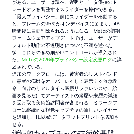
がある。ユーザーは現在、遅延とデータ保持のト
レードオフを調整するスライダーを操作できる。
「最大プライバシー」側にスライダーを移動する
と、フレームの95％がオンデバイスに留まり、48
時間後に自動削除されるようになる。Metaの初期
ファームウェアアップデートでは、ユーザーがデ
フォルト動作の不透明さについて不満を述べた
後、これらのきめ細かいコントロールが導入され
た。
Metaの2026年プライバシー設定変更ログ
に詳
述されている。
追加のワークフローには、被害者のリストバンド
に患者の病歴をオーバーレイして表示する救急救
命士向けのリアルタイム医療リファレンスや、絵
画を見るだけでアーティストの経歴や来歴の詳細
を受け取る美術館訪問者が含まれる。各ワークフ
ローは継続的な視覚キャプチャの新しいレイヤー
を追加し、1日の総データフットプリントを増加さ
せる。
継続的キャプチャの技術的基盤