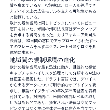
賛を集めているが、批評家は、ローカル処理でさ
えデバイス上の広告モデルを支える可能性がある
と指摘している。
欧州の規制当局は同じトピックについてレビュー
窓口を開いた。米国の州司法長官はデータマップ
を要求する書簡を送った。カリフォルニア州司法
長官は、90日間の窓口でアップロードされたすべ
てのフレームを示すエクスポート可能なログを具
体的に求めた。
地域間の規制環境の進化
欧州の規制当局が最も迅速に動き、継続的な視覚
キャプチャをハイリスク処理として分類するAI法の
修正案を提案した。ドラフト言語では、デバイス
から出るデータについて明示的なオプトインを要
求し、推論パイプラインの年次第三者監査を義務
付けている。対照的に、米国の連邦レベルの取り
組みは断片的であり、提案された法律は空間マッ
ピングではなく主に生体データに焦点を当ててい