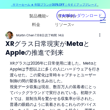
サマーセール ☀️ 年額プランが30%OFF｜今すぐアップグレード
​
remioをダウンロード
製品機能
導入事例
料金
リソース
Martin Chen
7月8日
読了時間: 14分
XRグラス日常現実がMetaと
Appleの推進で到来
XRグラスは2026年に日常使用に達した。Metaと
Appleは予想以上に多くの人にハードウェアを行き
渡らせた。この変化は常時キャプチャとユーザー
制御の間の緊張を生み出した。
視覚データ収集は現在、数百万人の装着者にとっ
てバックグラウンドで実行されている。初期テス
トでは、規制当局を驚かせる収集率が示された。
普通の眼鏡のように装着されるこれらのデバイス