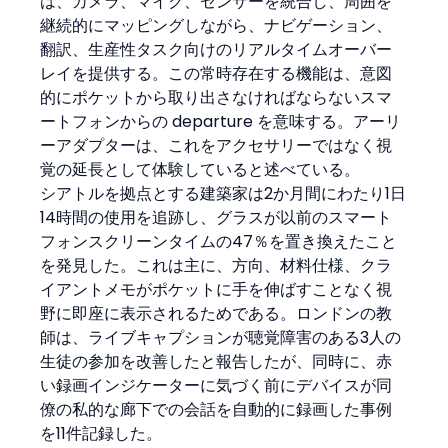
は、カメラ、マイク、センサーを統合し、周囲を
継続的にマッピングしながら、ナビゲーション、
翻訳、生産性タスク向けのリアルタイムオーバー
レイを提供する。この常時存在する機能は、意図
的にポケットから取り出さなければならないスマ
ートフォンからの departure を意味する。アーリ
ーアダプターは、これをアクセサリーではなく視
覚の延長として体験していると述べている。
シアトルを拠点とする建築家は2か月間にわたり1日
14時間の使用を追跡し、グラスが以前のスマート
フォンスクリーンタイムの47％を置き換えたこと
を発見した。これは主に、方向、材料仕様、クラ
イアントメモがポケットに手を伸ばすことなく視
野に即座に表示されるためである。ロンドンの教
師は、ライブキャプションが聴覚障害のある3人の
生徒の参加を改善したと報告したが、同時に、赤
い録画インジケーターに気づく前にデバイスが同
僚の私的な廊下での会話を自動的に録画した事例
を11件記録した。