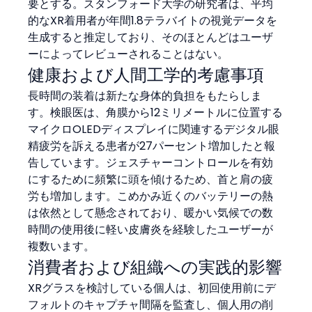
要とする。スタンフォード大学の研究者は、平均
的なXR着用者が年間1.8テラバイトの視覚データを
生成すると推定しており、そのほとんどはユーザ
ーによってレビューされることはない。
健康および人間工学的考慮事項
長時間の装着は新たな身体的負担をもたらしま
す。検眼医は、角膜から12ミリメートルに位置する
マイクロOLEDディスプレイに関連するデジタル眼
精疲労を訴える患者が27パーセント増加したと報
告しています。ジェスチャーコントロールを有効
にするために頻繁に頭を傾けるため、首と肩の疲
労も増加します。こめかみ近くのバッテリーの熱
は依然として懸念されており、暖かい気候での数
時間の使用後に軽い皮膚炎を経験したユーザーが
複数います。
消費者および組織への実践的影響
XRグラスを検討している個人は、初回使用前にデ
フォルトのキャプチャ間隔を監査し、個人用の削