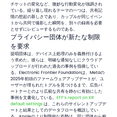
チケットの変化など、微妙な行動変化が強調され
ている。繰り返し現れるテーマの一つは、共有記
憶の想起の新しさであり、カップルが同じイベン
トから共同で撮影した瞬間を、別々の録画を必要
とせずにレビューするものである。
プライバシー団体が新たな制限
を要求
提唱団体は、デバイス上処理のみを義務付けるよ
う求めた。彼らは、明確な通知なしにクラウドア
ップロードが行われた過去の事例を指摘してい
る。Electronic Frontier Foundationは、Metaの
2025年初頭のファームウェアアップデートが、ユ
ーザーが埋もれたトグルを見つけるまで、広告パ
ートナーとのより広範な共有を静かに有効にした
事例を文書化している。
EFF’s report on XR 
default settings
 は、これらのサイレントアップデ
ートと結果としてのデータフローを概説してい
る。Appleのより制限的な姿勢は、同じ団体から称