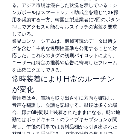
る。アジア市場は混在した状況を示している：シ
ンガポールはスマートシティ助成金を通じてXR採
用を奨励する一方、韓国は製造業者に2回のボタン
押しでアクセス可能なキルスイッチの実装を要求
している。
業界コンソーシアムは、機械可読のデータ出所タ
グを含む自主的な透明性基準を公開することで対
応した。これらのタグの初期パイロットにより、
ユーザーは特定の推奨や広告に寄与したフレーム
を正確にクエリできる。
常時装着により日常のルーチン
が変化
着用者は今、電話を取り出さずに方向を確認し、
音声を翻訳し、会議を記録する。眼鏡は多くの場
合、顔に8時間以上装着されたままになる。朝の通
勤ではポッドキャストのライブキャプションが関
与し、午後の用事では食料品棚から引き出された
材料リストを受け取る。夕方の社交の集まりで