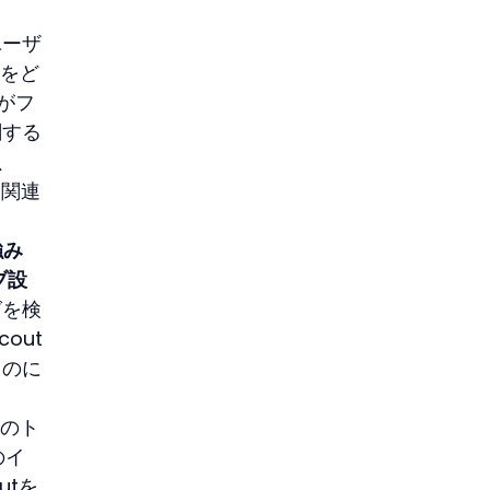
ユーザ
索をど
がフ
関する
、
り関連
強み
ブ設
グを検
out
るのに
ーのト
のイ
utを