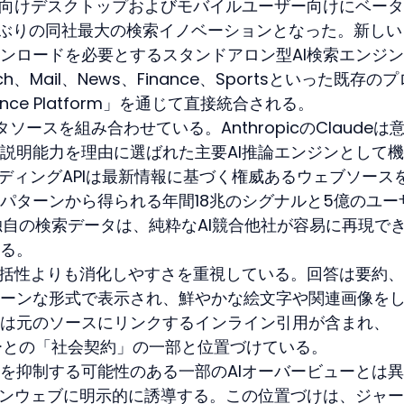
に米国向けデスクトップおよびモバイルユーザー向けにベー
以上ぶりの同社最大の検索イノベーションとなった。新し
ンロードを必要とするスタンドアロン型AI検索エンジ
rch、Mail、News、Finance、Sportsといった既存の
igence Platform」を通じて直接統合される。
ースを組み合わせている。AnthropicのClaudeは
説明能力を理由に選ばれた主要AI推論エンジンとして
グラウンディングAPIは最新情報に基づく権威あるウェブソース
パターンから得られる年間18兆のシグナルと5億のユー
独自の検索データは、純粋なAI競合他社が容易に再現で
る。
は包括性よりも消化しやすさを重視している。回答は要約
ーンな形式で表示され、鮮やかな絵文字や関連画像を
は元のソースにリンクするインライン引用が含まれ、
ャーとの「社会契約」の一部と位置づけている。
を抑制する可能性のある一部のAIオーバービューとは
ープンウェブに明示的に誘導する。この位置づけは、ジャ