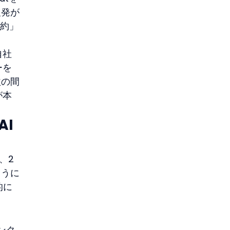
反発が
契約」
自社
ーを
益の間
が本
AI 
、2
ように
的に
ンク