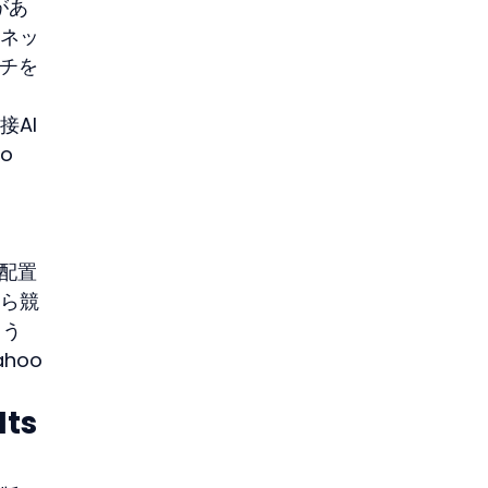
があ
ーネッ
ーチを
接AI
o 
、配置
から競
ろう
hoo
ts 