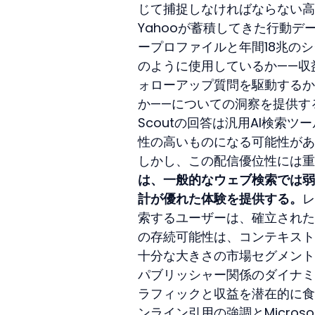
じて捕捉しなければならない高
Yahooが蓄積してきた行動デ
ープロファイルと年間18兆の
のように使用しているか——収
ォローアップ質問を駆動するか
か——についての洞察を提供す
Scoutの回答は汎用AI検索
性の高いものになる可能性があ
しかし、この配信優位性には重
は、一般的なウェブ検索では弱みとな
計が優れた体験を提供する。
レ
索するユーザーは、確立された代
の存続可能性は、コンテキスト
十分な大きさの市場セグメント
パブリッシャー関係のダイナミ
ラフィックと収益を潜在的に食
ンライン引用の強調とMicrosoftの