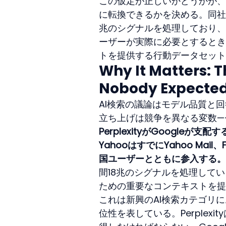
この仮定が正しいかどうかが、S
に転換できるかを決める。同社
兆のシグナルを処理しており、
ーザーが実際に必要とするとき
トを提供する行動データセット
Why It Matters: 
Nobody Expected 
AI検索の議論はモデル品質と回
立ち上げは競争を異なる変数—
PerplexityがGoogl
YahooはすでにYahoo Mai
国ユーザーとともに参入する。
間18兆のシグナルを処理して
ための重要なコンテキストを提
これは新興のAI検索カテゴリ
位性を表している。Perple