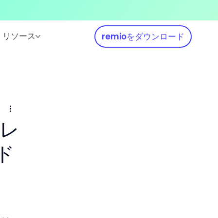
リソース
remioをダウンロード
ンレ
ド