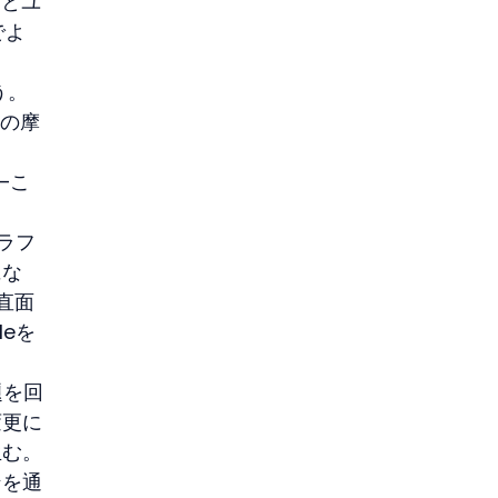
るとユ
でよ
う。
への摩
—こ
ラフ
にな
直面
eを
題を回
変更に
生む。
ンを通