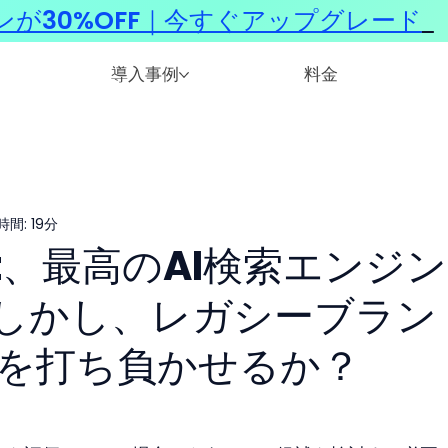
ンが30%OFF｜今すぐアップグレード
​
導入事例
料金
間: 19分
out、最高のAI検索エンジ
しかし、レガシーブラン
ityを打ち負かせるか？