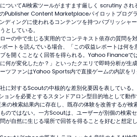
いてAI検索ツールがますます厳しく scrutiny され
のPublisher Content Marketplaceパイロットプロ
ウンディングに使われるコンテンツを持つパブリッシャ
うとしている。
ローの中で生じる実用的でコンテキスト依存の質問を
で収益レポートを読んでいる場合、「この収益レポートは何を
開くことなく回答を得られる。Yahoo Financeで
に何が変化したか？」といったクエリで即時分析が生
ツファンはYahoo Sports内で直接ゲームの内訳を
社に対するScoutの中核的な差別化要因を表している。
ナビゲーションを必要とするスタンドアロン型目的地として動作
iewsは従来の検索結果内に存在し、既存の体験を改善するが検
ものではない。一方Scoutは、ユーザーが別個の検索
問が自然に生じる場所で回答を得ることを好むと想定