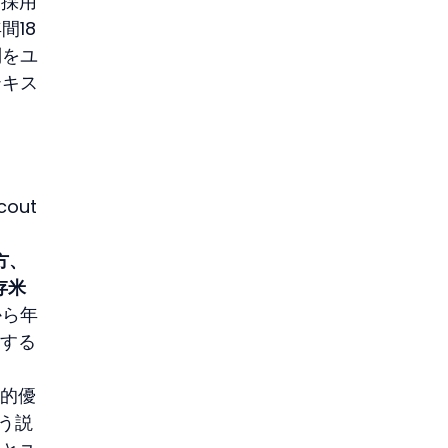
索採用
間18
問をユ
テキス
out
方、
存米
から年
解する
造的優
よう説