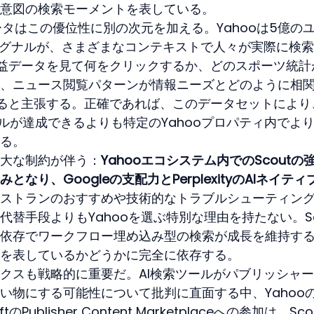
意図の検索モーメントを表している。
ータはこの優位性に別の次元を加える。Yahooは5億の
シグナルが、さまざまなコンテキストで人々が実際に検
益データを見て何をクリックするか、どのスポーツ統計
、ニュース閲覧パターンが情報ニーズとどのように相
ると主張する。正確であれば、このデータセットにより
ツールが達成できるよりも特定のYahooプロパティ内でよ
る。
大な制約が伴う：
Yahooエコシステム内でのScoutの
り、Googleの支配力とPerplexityのAIネイティ
ストランのおすすめや技術的なトラブルシューティン
替手段よりもYahooを選ぶ特別な理由を持たない。Sc
依存でワークフロー埋め込み型の検索が成長を維持す
を表しているかどうかに完全に依存する。
クスも戦略的に重要だ。AI検索ツールがパブリッシャ
い物にする可能性について批判に直面する中、Yahoo
Publisher Content Marketplaceへの参加は、Sco