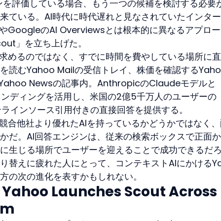
ンジンを評価している場合、もう一つの候補を検討する必要
来ている。AI時代に時代遅れと見なされていたインタ
tyやGoogleのAI Overviewsとは根本的に異なるアプロ
cout」を立ち上げた。
う求めるのではなく、すでに時間を費やしている場所に直
むYahoo Mailの受信トレイ、株価を確認するYaho
ahoo Newsの記事内。AnthropicのClaudeモデルと
ェブグラウンディングを活用し、米国の2億5千万人のユーザーの
インラインソース引用付きの直接回答を提供する。
が競合他社より優れたAIを持っているかどうかではなく
かだ。AI回答エンジンは、従来の検索ボックスで正面
に生じる場所でユーザーを迎えることで成功できるだ
替えに疲れた人にとって、コンテキストAIにかけるYa
方の次の進化を表すかもしれない。
ahoo Launches Scout Across I
em