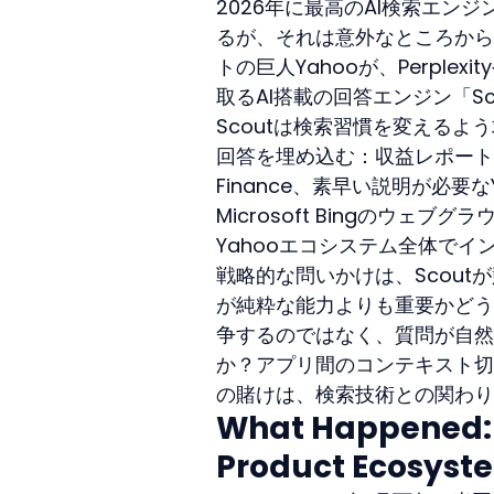
2026年に最高のAI検索エ
るが、それは意外なところから
トの巨人Yahooが、Perplexi
取るAI搭載の回答エンジン「S
Scoutは検索習慣を変えるよ
回答を埋め込む：収益レポートを読
Finance、素早い説明が必要なY
Microsoft Bingのウ
Yahooエコシステム全体で
戦略的な問いかけは、Scout
が純粋な能力よりも重要かどう
争するのではなく、質問が自然
か？アプリ間のコンテキスト切り
の賭けは、検索技術との関わり
What Happened: Y
Product Ecosyst