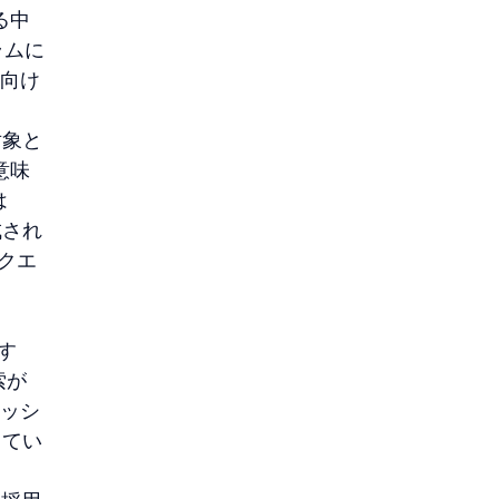
る中
グラムに
ー向け
対象と
意味
は
成され
リクエ
す
索が
セッシ
してい