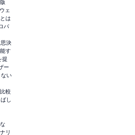
タ版
いウェ
ンとは
プロパ
意思決
機能す
を提
ザー
きない
、比較
しばし
異な
ーナリ