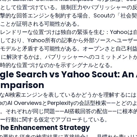
として位置づけている。規制圧力やパブリッシャーの
撃的な回答エンジンを制約する場合、Scoutの「社会
ことが証明される可能性がある。
レンドリーな位置づけは独自の緊張を生む：Yahooは
しており、Yahoo所有の記事から外部ソースへユーザ
モデルと矛盾する可能性がある。オープンさと自己利
ように解決するかは、パブリッシャーへのコミットメント
時的な位置づけなのかを示すシグナルとなる。
gle Search vs Yahoo Scout: An 
omparison
適なAI検索エンジンを表しているかどうかを理解するには
AI OverviewsとPerplexityの会話型検索——とどの
。それぞれが同じ問題——AI搭載回答の配信——に根本
ー行動に関する仮定でアプローチしている。
 The Enhancement Strategy
生成の要約を従来の検索結果に直接統合し、見慣れた青いリ