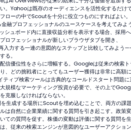
eはAI Overviewsが従来の結果に十分な価値を追加す
い。Yahooは既存のオーディエンスを活性化するだけ
フローの中でScoutを十分に役立つものにすればよい。
を確認する金融プロフェッショナルのユースケースを考えてみよ
るダッシュボード内に直接収益分析を表示する場合、採用
プロフェッショナルが新しいブラウザタブを開き、
クエリを再入力する一連の意図的なステップと比較してみよう—
する。
配信優位性をさらに増幅する。Googleは従来の検索ト
おり、どの挑戦者にとってもユーザー獲得は非常に高額
のAIネイティブ検索ツールは古典的なコールドスタート問題に
大規模なマーケティング投資が必要で、その上でGoogl
を克服しなければならない。
問を生成する場所にScoutを埋め込むことで、両方の課
ルは自然に企業業績に関する質問を引き起こす。政策
いての質問を促す。株価の変動は評価に関する質問を
は、従来の検索エンジンが意図的なユーザーアクショ