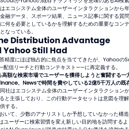
coutがYahooの既存トラフィックを意味のあるAI検
はエコシステム全体のユーザーインタラクションから年
金融データ、スポーツ結果、ニュース記事に関する質
に何を必要としているかを理解するための重要なコン
となっている。
The Distribution Advantage 
Yahoo Still Had
答精度にほぼ独占的に焦点を当ててきたが、YahooのSc
—配信リーチと行動コンテキスト——に再定義する。
eが支配する高額な検索市場でユーザーを獲得しようと奮闘する一
l、Finance、Newsで時間を費やしている2億5千万人の既
同社はエコシステム全体のユーザーインタラクション
いると主張しており、この行動データセットは意図を理
供する。
において、少数のアナリストしか予想していなかった構
xityはユーザーに検索習慣を変え新しい目的地を訪問する