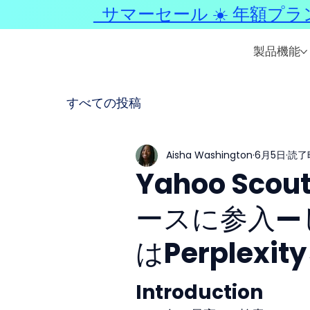
サマーセール ☀️ 年額プラ
製品機能
すべての投稿
Aisha Washington
6月5日
読了時
Yahoo Sc
ースに参入—
はPerplex
Introduction