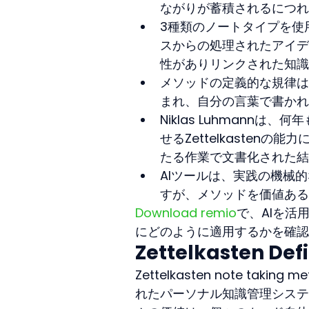
ながりが蓄積されるにつれ
3種類のノートタイプを使用し
スからの処理されたアイデアの
性がありリンクされた知識のた
メソッドの定義的な規律はa
まれ、自分の言葉で書かれ
Niklas Luhman
せるZettelkaste
たる作業で文書化された結
AIツールは、実践の機械
すが、メソッドを価値ある
Download remio
で、AIを活
にどのように適用するかを確認
Zettelkasten Def
Zettelkasten note t
れたパーソナル知識管理システ