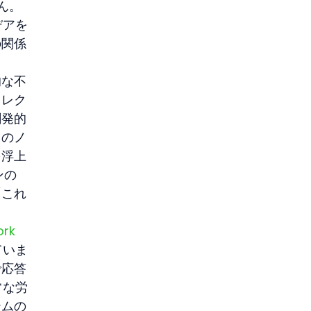
ん。
デアを
の関係
的な不
コレク
創発的
てのノ
を浮上
ンの
「これ
ork
ていま
で応答
常な労
テムの