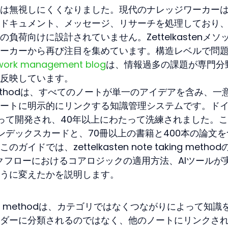
は無視しにくくなりました。現代のナレッジワーカー
ドキュメント、メッセージ、リサーチを処理しており
荷向けに設計されていません。Zettelkastenメソ
ーカーから再び注目を集めています。構造レベルで問
s work management blog
は、情報過多の課題が専門分
反映しています。
aking methodは、すべてのノートが単一のアイデアを含み、一
ートに明示的にリンクする知識管理システムです。ド
nnによって開発され、40年以上にわたって洗練されました。
ンデックスカードと、70冊以上の書籍と400本の論文を
では、zettelkasten note taking method
ークフローにおけるコアロジックの適用方法、AIツールが
うに変えたかを説明します。
e taking methodは、カテゴリではなくつながりによって知識
ダーに分類されるのではなく、他のノートにリンクさ