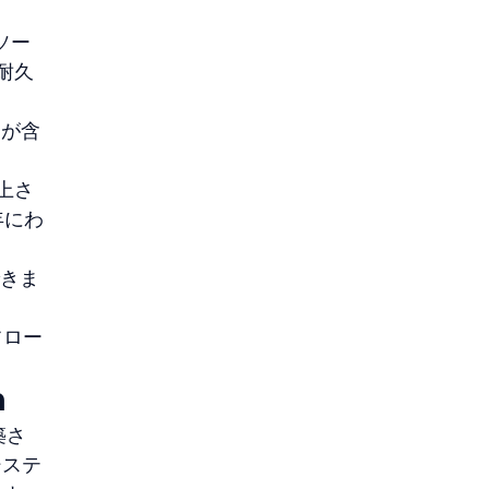
ソー
る耐久
アが含
。
浮上さ
年にわ
できま
フロー
m
築さ
システ