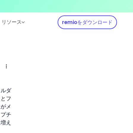
リソース
remioをダウンロード
ォルダ
るとフ
ムがメ
ャプチ
は増え