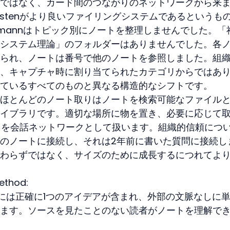
ではなく、カード間のつながりのネットワークから来
kastenがより良いファイリングシステムであるというも
hmannはトピック別にノートを整理しませんでした。「
システム理論」のフォルダーはありませんでした。各
られ、ノートは番号で他のノートを参照しました。組
、キャプチャ時に割り当てられたカテゴリからではあ
ているすべてのものと異なる構造的なシフトです。
ほとんどのノート取りはノートを検索可能なファイル
イブラリです。適切な場所に物を置き、必要に応じて
はノートを会話ネットワークとして扱います。組織的信頼につ
のノートに接続し、それは2年前に書いた質問に接続し
わらずではなく、サイズのために成長するにつれてよ
method:
には正確に1つのアイデアが含まれ、外部の文脈なしに
ます。ソースを見たことのない読者がノートを理解で