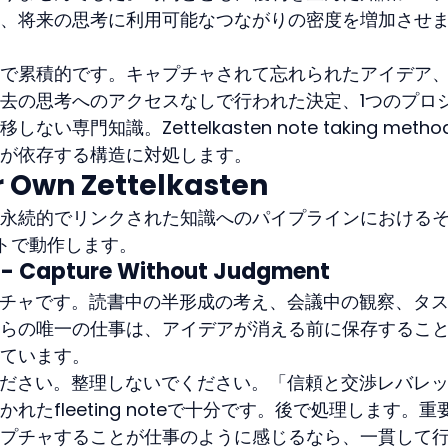
、将来の思考に利用可能なつながりの密度を増加させ
で累積的です。キャプチャされて忘れられたアイデア、
去の思考へのアクセスなしで行われた決定、1つのプロ
門知識。Zettelkasten note taking metho
が依存する構造に対処します。
r Own Zettelkasten
永続的でリンクされた知識へのパイプラインにおける
トで動作します。
s -- Capture Without Judgment
早いキャプチャです。読書中の半形成の考え、会議中の観察、タ
らの唯一の仕事は、アイデアが消える前に保存するこ
ています。
かないでください。整理しないでください。「信頼と交渉レバレ
たfleeting noteで十分です。後で処理します。重
プチャすることが仕事のように感じるなら、一貫して