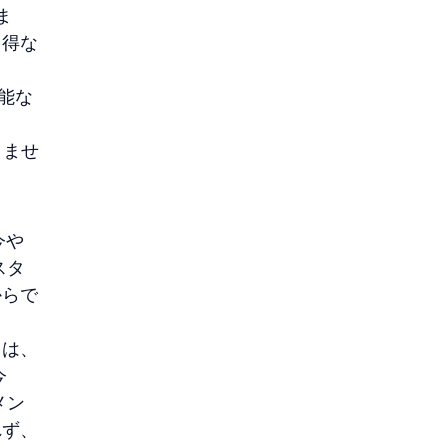
ま
を得な
能な
りませ
今や
スタ
からで
クは、
今
メン
れず、