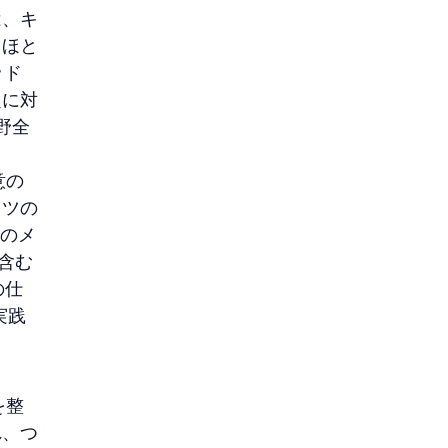
は、キ
、ほと
ッド
題に対
野全
意の
イツの
このメ
含む
の仕
実践
を整
れ、つ