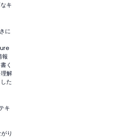
巧なキ
ときに
re 
情報
と書く
を理解
ャした
ンテキ
ながり