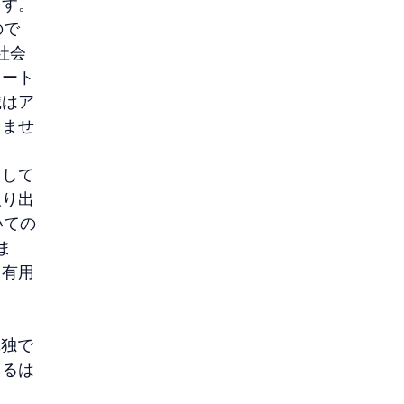
ます。
ので
社会
ノート
織はア
りませ
として
取り出
いての
ま
り有用
単独で
きるは