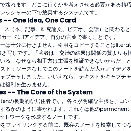
で壊れます。どこに行くかを考えさせる必要がある精
レッシャーの下で放棄するシステムです。
es -- One Idea, One Card
は、特定のソース（本、記事、研究論文、ビデオ、会話）と関わる
1カードに1アイデア、自分の言葉で書くことです。
十分に行きません。引用をコピーすることはliteratu
は書き写しです。「著者は、交渉の結果は関係の質よりも
いる。なぜなら相手方は主張を検証できないからだ」
teです。テスト：ソースなしでこのノートを読んだ人がアイデア
ャプチャしました。いいえなら、テキストをキャプチ
は複利を生みません。
es -- The Core of the System
ttelkastenの長期的な居住者です。各々が明確な主張を、コ
るかのように書かれます。これらは他のpermanent 
ネットワークを形成するノートです。
noteをファイリングする前に、既存のノートを検索してつ