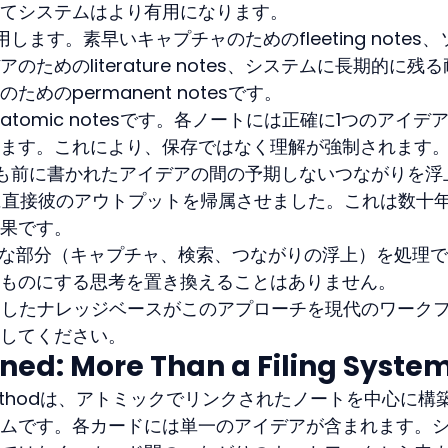
てシステムはより有用になります。
ます。素早いキャプチャのためのfleeting notes、
ためのliterature notes、システムに長期的に残
めのpermanent notesです。
tomic notesです。各ノートには正確に1つのアイデ
ます。これにより、保存ではなく理解が強制されます
nは、何年も前に書かれたアイデアの間の予期しないつながりを
nの能力に直接彼のアウトプットを帰属させました。これは数十
果です。
的な部分（キャプチャ、検索、つながりの浮上）を処理
ものにする思考を置き換えることはありません。
用したナレッジベースがこのアプローチを現代のワーク
してください。
ined: More Than a Filing Syste
aking methodは、アトミックでリンクされたノートを中心に構
ムです。各カードには単一のアイデアが含まれます。