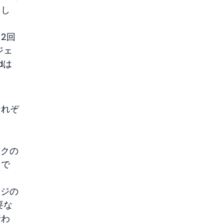
まし
2回
ジェ
dは
それぞ
スクの
とで
ッジの
要な
行わ