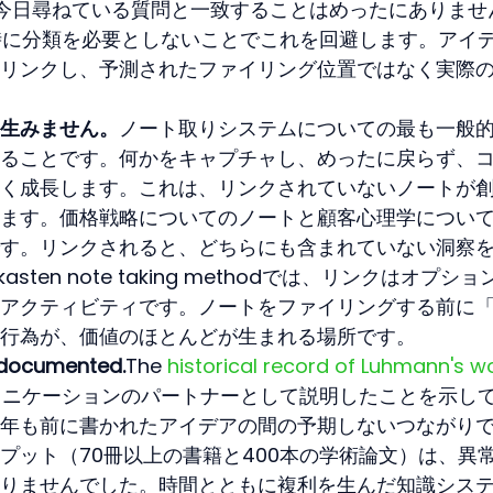
今日尋ねている質問と一致することはめったにありませ
プチャ時に分類を必要としないことでこれを回避します。アイ
リンクし、予測されたファイリング位置ではなく実際
生みません。
ノート取りシステムについての最も一般
ることです。何かをキャプチャし、めったに戻らず、
く成長します。これは、リンクされていないノートが
ます。価格戦略についてのノートと顧客心理学につい
す。リンクされると、どちらにも含まれていない洞察
sten note taking methodでは、リンクはオプショ
アクティビティです。ノートをファイリングする前に
行為が、価値のほとんどが生まれる場所です。
 documented.
The 
historical record of Luhmann's w
をコミュニケーションのパートナーとして説明したことを示し
年も前に書かれたアイデアの間の予期しないつながり
プット（70冊以上の書籍と400本の学術論文）は、異
りませんでした。時間とともに複利を生んだ知識シス