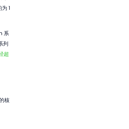
 1 
n 系
 系列
已经超
型的核