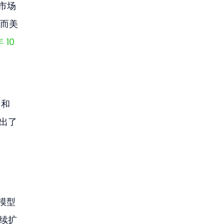
的市场
，而美
10 
和 
引出了
源模型
继续扩