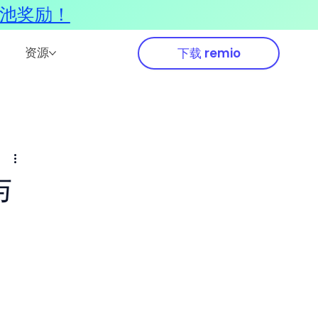
奖池奖励！
资源
下载 remio
与