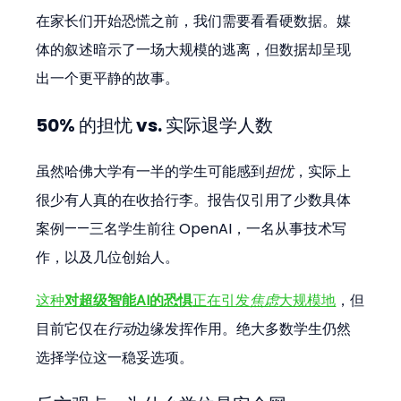
在家长们开始恐慌之前，我们需要看看硬数据。媒
体的叙述暗示了一场大规模的逃离，但数据却呈现
出一个更平静的故事。
50% 的担忧 vs. 实际退学人数
虽然哈佛大学有一半的学生可能感到
担忧
，实际上
很少有人真的在收拾行李。报告仅引用了少数具体
案例——三名学生前往 OpenAI，一名从事技术写
作，以及几位创始人。
这种
对超级智能AI的恐惧
正在引发
焦虑
大规模地
，但
目前它仅在
行动
边缘发挥作用。绝大多数学生仍然
选择学位这一稳妥选项。