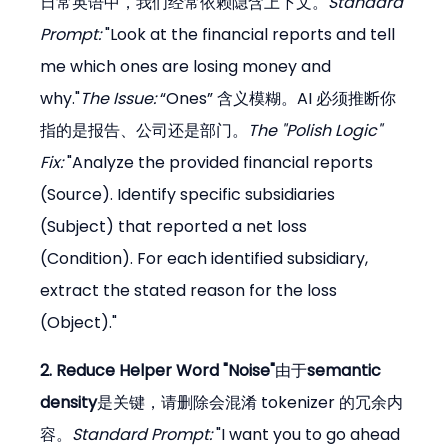
日常英语中，我们经常依赖隐含上下文。
Standard 
Prompt:
 "Look at the financial reports and tell 
me which ones are losing money and 
why."
The Issue:
 “Ones” 含义模糊。AI 必须推断你
指的是报告、公司还是部门。
The "Polish Logic" 
Fix:
 "Analyze the provided financial reports 
(Source). Identify specific subsidiaries 
(Subject) that reported a net loss 
(Condition). For each identified subsidiary, 
extract the stated reason for the loss 
(Object)."
2. Reduce Helper Word "Noise"
由于
semantic 
density
是关键，请删除会混淆 tokenizer 的冗余内
容。
Standard Prompt:
 "I want you to go ahead 