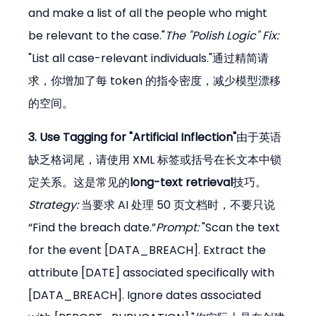
and make a list of all the people who might 
be relevant to the case."
The "Polish Logic" Fix:
"List all case-relevant individuals."通过精简请
求，你增加了每 token 的指令密度，减少模型漂移
的空间。
3. Use Tagging for "Artificial Inflection"
由于英语
缺乏格词尾，请使用 XML 标签或括号在长文本中锁
定关系。这是常见的
long-text retrieval
技巧。
Strategy:
 当要求 AI 处理 50 页文档时，不要只说
“Find the breach date.”
Prompt:
 "Scan the text 
for the event [DATA_BREACH]. Extract the 
attribute [DATE] associated specifically with 
[DATA_BREACH]. Ignore dates associated 