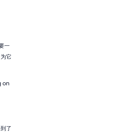
要一
因为它
g on 
移到了