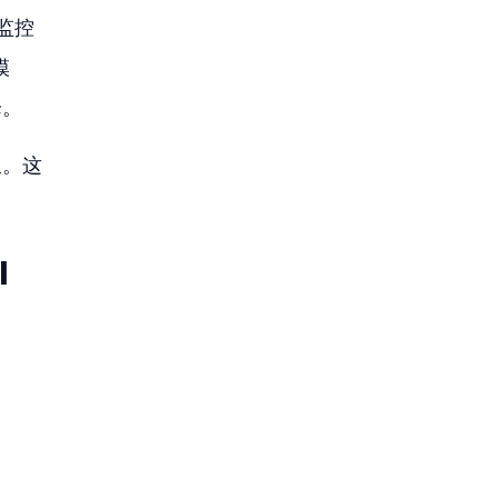
监控
模
降。
叛。这
 