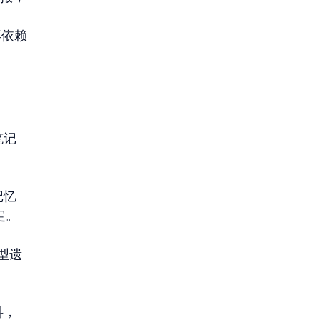
再依赖
笔记
记忆
定。
型遗
料，