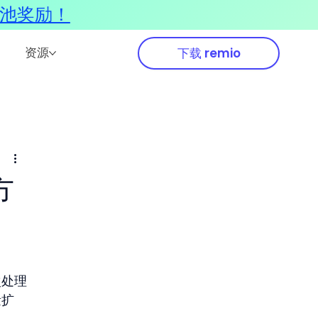
奖池奖励！
资源
下载 remio
方
次处理
量扩