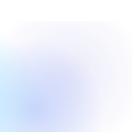
tics 将 IPO 定
8 元，估值迎来