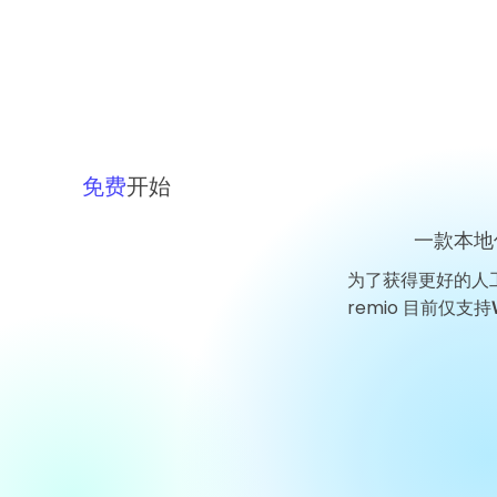
免费
开始
一款本地
为了获得更好的人
GigaDevice 科技新闻：葛卫
remio 目前仅支持
东增持股份，芯片周期考验信
心