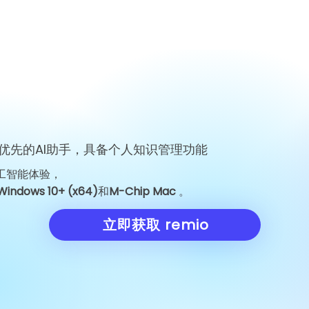
优先的AI助手，具备个人知识管理功能
工智能体验，
Google Jeff Dean 离职：为
Unitree Robo
Windows 10+ (x64)
和
M-Chip Mac
。
何一位工程师的离开震动了 AI
价为每股 150.
界
考验
立即获取 remio