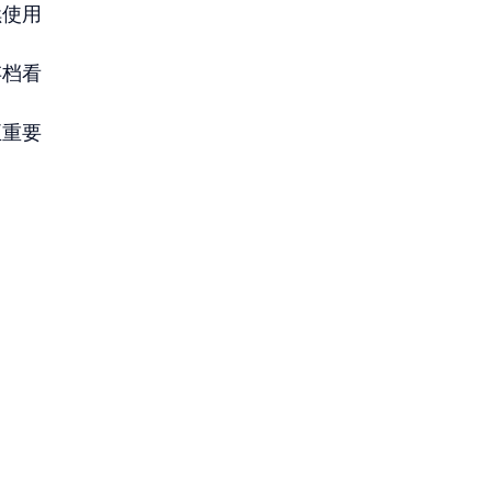
续使用
存档看
正重要