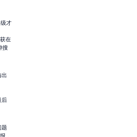
层级才
捕获在
钟搜
输出
最后
问题
简报，