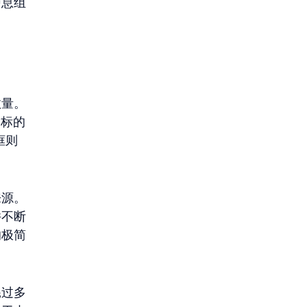
信息组
数量。
指标的
框则
来源。
并不断
的极简
耗过多