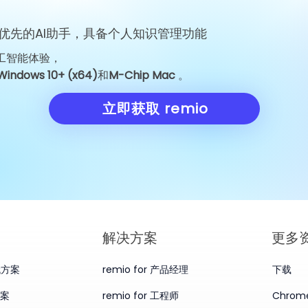
优先的AI助手，具备个人知识管理功能
工智能体验，
FCC 限制措施引发中国对七家
Huawei Mate
Windows 10+ (x64)
和
M-Chip Mac
。
实体的反制
24999 249
得住脚吗？
立即获取 remio
​解决方案
更多
替代方案
remio for 产品经理
下载
方案
remio for 工程师
Chro