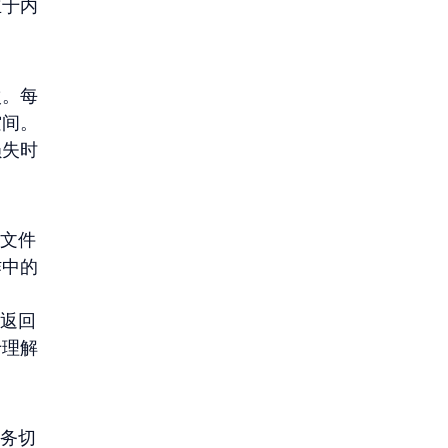
立于内
次。每
空间。
损失时
旧文件
作中的
应返回
于理解
任务切