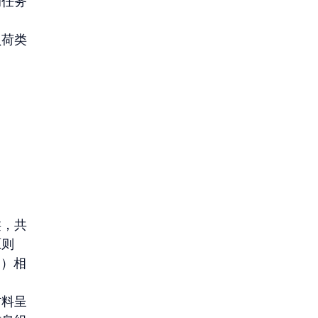
的任务
负荷类
类，共
原则
））相
材料呈