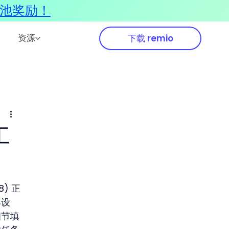
奖池奖励！
资源
下载 remio
工
) 正
具设
细节填