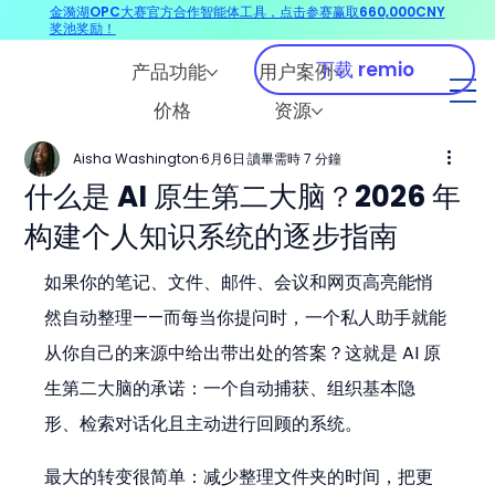
金漪湖OPC大赛官方合作智能体工具，点击参赛赢取660,000CNY
奖池奖励！
下载 remio
产品功能
用户案例
价格
资源
Aisha Washington
6月6日
讀畢需時 7 分鐘
什么是 AI 原生第二大脑？2026 年
构建个人知识系统的逐步指南
如果你的笔记、文件、邮件、会议和网页高亮能悄
然自动整理——而每当你提问时，一个私人助手就能
从你自己的来源中给出带出处的答案？这就是 AI 原
生第二大脑的承诺：一个自动捕获、组织基本隐
形、检索对话化且主动进行回顾的系统。
最大的转变很简单：减少整理文件夹的时间，把更