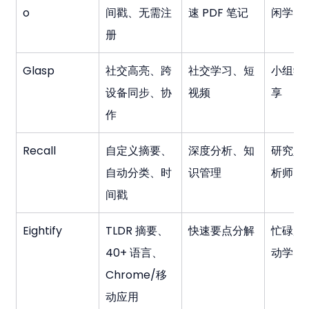
o
间戳、无需注
速 PDF 笔记
闲学习
册
Glasp
社交高亮、跨
社交学习、短
小组学
设备同步、协
视频
享
作
Recall
自定义摘要、
深度分析、知
研究人
自动分类、时
识管理
析师
间戳
Eightify
TLDR 摘要、
快速要点分解
忙碌用
40+ 语言、
动学习
Chrome/移
动应用