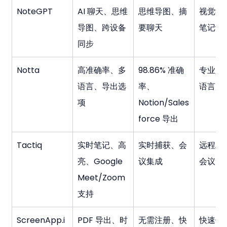
NoteGPT
AI 聊天、思维
思维导图、摘
视觉学
导图、跨设备
要聊天
笔记记
同步
Notta
高准确率、多
98.86% 准确
专业人
语言、导出选
率、
语言用
项
Notion/Sales
force 导出
Tactiq
实时笔记、高
实时捕获、会
远程工
亮、Google 
议集成
会议笔
Meet/Zoom 
支持
ScreenApp.i
PDF 导出、时
无需注册、快
快速使