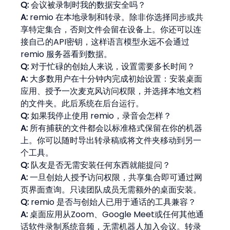
Q:
 会议被录制时我的数据安全吗？
A:
 remio 在本地录制和转录。除非你选择同步或共
享特定集合，否则文件会留在设备上。你还可以连
接自己的API密钥，这样语言模型永远不会通过 
remio 服务器看到数据。
Q:
 对于忙碌的创始人来说，设置需要多长时间？
A:
 大多数用户在十分钟内完成初始设置：安装桌面
应用、授予一次麦克风访问权限，并选择本地文档
的文件夹。此后系统在后台运行。
Q:
 如果我停止使用 remio，录音会怎样？
A:
 所有捕获的文件都会以标准格式保留在你的机器
上。你可以随时导出转录稿或将文件夹移动到另一
个工具。
Q:
 队友是否无需安装任何东西就能提问？
A:
 一旦创始人授予访问权限，共享集合即可通过网
页界面查询。只读团队成员无需额外的桌面安装。
Q:
 remio 是否与创始人已用于通话的工具兼容？
A:
 桌面应用从Zoom、Google Meet或任何其他通
话软件录制系统音频，无需机器人加入会议。转录