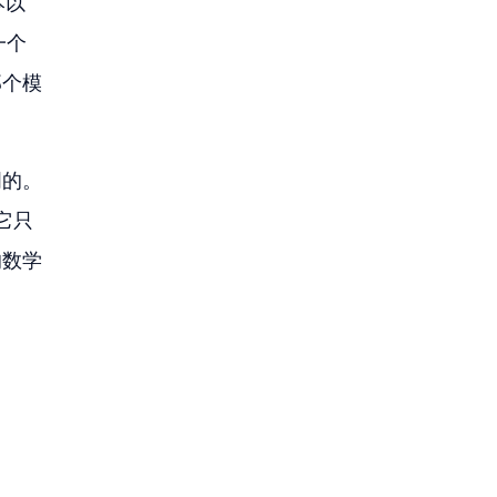
本以
一个
那个模
明的。
它只
的数学