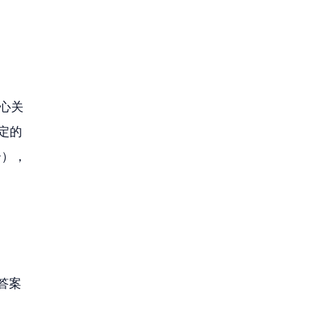
心关
设定的
分），
。
答案