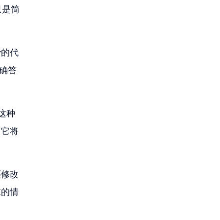
只是简
全
的代
确答
这种
。它将
还修改
求的情