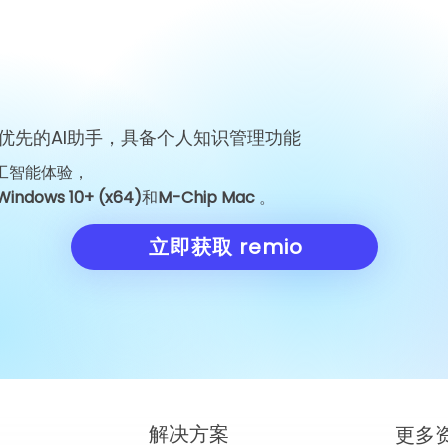
优先的AI助手，具备个人知识管理功能
工智能体验，
Google Jeff Dean 离职：为
Unitree Robo
Windows 10+ (x64)
和
M-Chip Mac
。
何一位工程师的离开震动了 AI
价为每股 150.
界
考验
立即获取 remio
​解决方案
更多