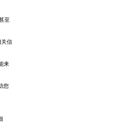
，甚至
相关信
功能来
帮助您
。
细