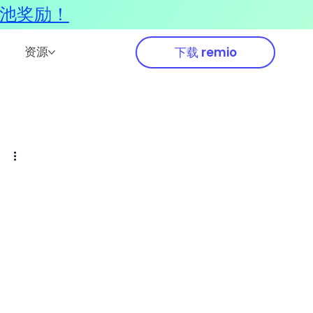
奖池奖励！
资源
下载 remio