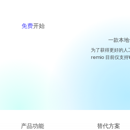
免费
开始
一款本地
为了获得更好的人
GigaDevice 科技新闻：葛卫
remio 目前仅支持
东增持股份，芯片周期考验信
心
产品​功能
替代方案