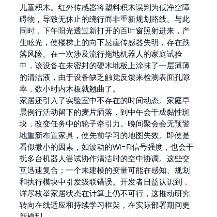
儿童积木。红外传感器将塑料积木误判为低净空障
碍物，导致无休止的绕行而非重新规划路线。与此
同时，下午阳光透过新打开的百叶窗照射进来，产
生眩光，使楼梯上的向下悬崖传感器失明，存在跌
落风险。在一次涉及流行拖地机器人的家庭试验
中，该设备在未密封的硬木地板上涂抹了一层薄薄
的清洁液，由于设备缺乏触觉反馈来检测表面孔隙
率，数小时内木板就翘曲了。
家居还引入了实验室中不存在的时间动态。家庭早
晨例行活动留下的麦片洒落，到中午会干成黏性斑
块，改变任务中的轮子牵引力。晚间聚会会无预警
地重新布置家具，使先前学习的地图失效。即使是
看似微小的因素，如波动的Wi-Fi信号强度，也会干
扰多台机器人尝试协作清洁时的空中协调。这些交
互迅速复合；一个未建模的变量可能在感知、规划
和执行模块中引发级联错误。开发者日益认识到，
详尽枚举家居状态在计算上仍不可行，这推动研究
转向在线适应和持续学习框架，在实际部署期间更
新模型。