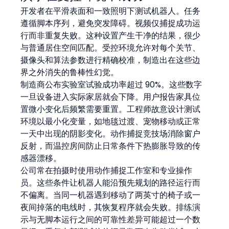
开发者在平滑表面和一致照明下测试机器人。任务
遵循脚本序列，避免突发障碍。视频仅捕捉成功运
行而非重复失败。这种设置产生干净的结果，很少
与普通居住空间匹配。受控环境允许对每个关节、
摄像头和算法参数进行精确校准，制造出在这些边
界之外消失的鲁棒性幻觉。
制造商公布实验室试验成功率超过 90%。这些数字
一旦设备进入实际家居就会下降。用户报告家具位
置微小变化后频繁需要重置。工程师故意设计测试
环境以最小化变量，如地毯过渡、宠物移动或正常
一天中出现的阴影变化。动作捕捉竞技场消除窗户
反射，而温控房间防止日常条件下热膨胀导致的传
感器漂移。
公司常在拍摄时使用动作捕捉工作室和专业操作
员。这些条件让机器人能沿预先规划的路径运行而
不偏离。当同一机器遇到移动了两英寸的椅子或一
夜间掉落的电线时，其恢复程序就会失败。排练演
示与无脚本运行之间的可靠性差异可能超过一个数