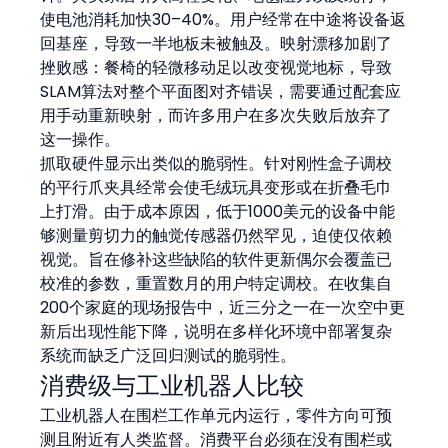
使电池消耗加快30–40%。用户经常在中途将设备返
回基座，导致一半地板未被触及。映射漂移加剧了
挫败感：餐椅的轻微移动足以改变视觉地标，导致
SLAM算法对整个平面图对齐错误，需要通过配套应
用手动重新映射，而许多用户在多次失败后放弃了
这一操作。
抓取硬件显示出类似的脆弱性。针对刚性盒子调校
的平行爪夹具经常会使毛绒玩具变形或在折叠毛巾
上打滑。由于成本原因，低于1000美元的设备中能
够测量剪切力的触觉传感器仍然罕见，迫使仅依赖
视觉。旨在修补这些缺陷的软件更新偶尔会覆盖已
校准的参数，重置数月的用户特定调校。在收集自
200个家庭的现场报告中，近三分之一在一次空中更
新后出现性能下降，说明在多样化环境中部署复杂
系统而缺乏广泛回归测试的脆弱性。
消费级与工业机器人比较
工业机器人在围栏工作单元内运行，零件方向可预
测且附近有人类监督。消费平台必须在没有围栏或