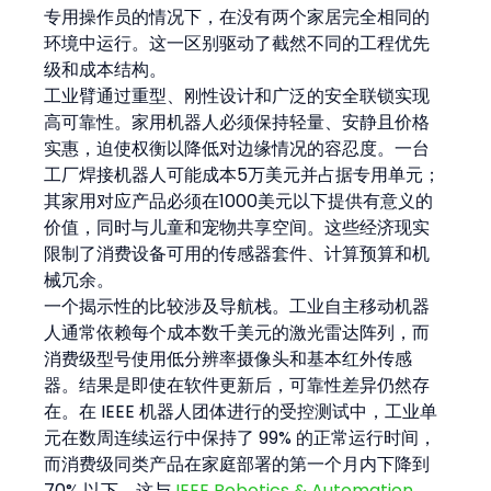
专用操作员的情况下，在没有两个家居完全相同的
环境中运行。这一区别驱动了截然不同的工程优先
级和成本结构。
工业臂通过重型、刚性设计和广泛的安全联锁实现
高可靠性。家用机器人必须保持轻量、安静且价格
实惠，迫使权衡以降低对边缘情况的容忍度。一台
工厂焊接机器人可能成本5万美元并占据专用单元；
其家用对应产品必须在1000美元以下提供有意义的
价值，同时与儿童和宠物共享空间。这些经济现实
限制了消费设备可用的传感器套件、计算预算和机
械冗余。
一个揭示性的比较涉及导航栈。工业自主移动机器
人通常依赖每个成本数千美元的激光雷达阵列，而
消费级型号使用低分辨率摄像头和基本红外传感
器。结果是即使在软件更新后，可靠性差异仍然存
在。在 IEEE 机器人团体进行的受控测试中，工业单
元在数周连续运行中保持了 99% 的正常运行时间，
而消费级同类产品在家庭部署的第一个月内下降到 
70% 以下，这与 
IEEE Robotics & Automation 