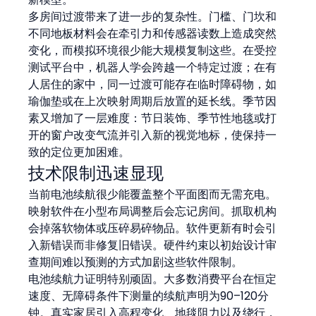
多房间过渡带来了进一步的复杂性。门槛、门坎和
不同地板材料会在牵引力和传感器读数上造成突然
变化，而模拟环境很少能大规模复制这些。在受控
测试平台中，机器人学会跨越一个特定过渡；在有
人居住的家中，同一过渡可能存在临时障碍物，如
瑜伽垫或在上次映射周期后放置的延长线。季节因
素又增加了一层难度：节日装饰、季节性地毯或打
开的窗户改变气流并引入新的视觉地标，使保持一
致的定位更加困难。
技术限制迅速显现
当前电池续航很少能覆盖整个平面图而无需充电。
映射软件在小型布局调整后会忘记房间。抓取机构
会掉落软物体或压碎易碎物品。软件更新有时会引
入新错误而非修复旧错误。硬件约束以初始设计审
查期间难以预测的方式加剧这些软件限制。
电池续航力证明特别顽固。大多数消费平台在恒定
速度、无障碍条件下测量的续航声明为90–120分
钟。真实家居引入高程变化、地毯阻力以及绕行，