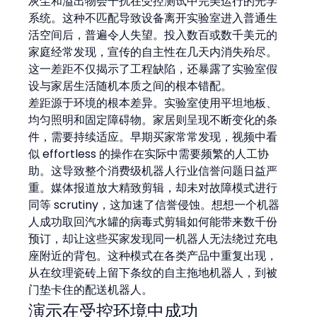
灰尘和溢出物会干扰在受控测试中完美运行的光学
系统。这种不匹配导致设备离开实验室进入普通生
活空间后，普遍令人失望。投入数百或数千美元的
家庭经常发现，宣传的自主性在几天内消失殆尽。
这一差距不仅揭示了工程缺陷，还暴露了实验室假
设与家居生活随机本质之间的根本错配。
差距源于环境的根本差异。实验室使用平坦地板、
均匀照明和固定障碍物。家居则呈现不断变化的条
件，需要持续适应。早期买家常常发现，视频中看
似 effortless 的操作在实际中需要频繁的人工协
助。这导致整个消费级机器人行业信誉问题日益严
重。媒体报道放大精致剪辑，却未对故障模式进行
同等 scrutiny，这加速了信誉侵蚀。想想一个机器
人成功取回汽水罐的病毒式剪辑如何能带来数千份
预订，却让这些买家发现同一机器人无法绕过充电
座附近的背包。这种模式在各类产品中重复出现，
从在纹理瓷砖上留下条纹的自主拖地机器人，到被
门垫卡住的配送机器人。
演示在受控环境中成功