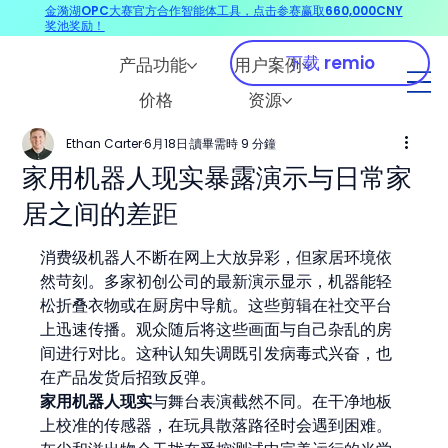
金漪湖OPC大赛官方合作智能体工具，点击参赛赢取660,000CNY
奖池奖励！
下载 remio
产品功能
用户案例
价格
资源
Ethan Carter
6月18日
讀畢需時 9 分鐘
家用机器人现实暴露演示与日常家
居之间的差距
消费级机器人不断在网上大放异彩，但家居环境依
然苛刻。多家初创公司的最新演示显示，机器能轻
松折叠衣物或在厨房中导航。这些剪辑在社交平台
上迅速传播。观众随后将这些画面与自己杂乱的房
间进行对比。这种认知失调既引发病毒式兴奋，也
在产品发货后招致反弹。
家用机器人现实
与舞台表演截然不同。在干净地板
上校准的传感器，在玩具散落路径时会遇到困难。