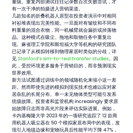
量级。重复内部测试往往记录数百次失败尝试，才
有一次干净的拍摄进入营销渠道。
几款知名的折叠机器人原型在投资者演示中对相同
衬衫堆表现出完美性能。一旦面对有皱纹和不同布
料重量的混合衣物，同一机械臂就会漏折或掉落物
品。这种模式在吸尘、拖地和取物任务中重复出
现。麻省理工学院和斯坦福大学等机构的研究团队
已记录了从模拟转移到物理家居时类似的分歧，详
见 
Stanford’s sim-to-real transfer studies
。因
此，受控环境更多服务于营销目的，而非预测现实
世界效用。
新方法试图通过训练中的领域随机化来缩小这一差
距。然而即使先进的模拟到现实技术也难以应对家
居杂乱的长尾分布。单一未见物体类型可能引发系
统级故障。投资者和监管机构 increasingly 要求原
始故障日志而非高光片段来评估实际进展。例如，
卡内基梅隆大学 2023 年的一项研究追踪了 12 款商
用机器人吸尘器在 50 个模拟家居布局中的表现，发
现引入地毯边缘和宠物玩具后性能平均下降 47%，