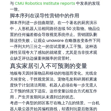
与 
CMU Robotics Institute reports
 中发表的发现
一致。
脚本序列在误导性营销中的作用
脚本序列进一步扭曲期望。在一个著名的厨房演示
中，人形机器人沿相同路径连续 50 次取物。物品位
置的任何偏差都会导致视觉系统停止。营销团队删
除这些失败，让观众 unaware 在略微改变条件下同
一序列大约三分之一的尝试需要人工干预。这种选
择性呈现夸大了感知的就绪度，尤其是当非技术观
众缺乏评估边缘案例频率的背景时。
真实家居引入不可预测的变量
地板每天因掉落物品和移动的地毯而变化。光线全
天候变化，干扰视觉算法。宠物毛发和碎屑积累速
度快于计划清洁周期。机器人必须在每一步无需人
工干预的情况下适应。这些变量以组合方式相互作
用，产生开发期间从未遇到过的状态。
考虑一个典型的郊区客厅在晚上7点的情景。一台机
器人吸尘器开始其编程路线，却遇到玩耍后散落的