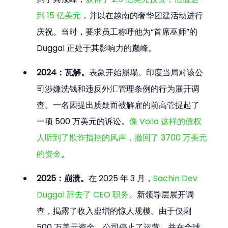
到 15 亿美元
，并以在越南的奢华团建活动进行
庆祝。当时，要求员工称呼他为“首席巫师”的 
Duggal 正处于其影响力的巅峰。
2024：瓦解。
表象开始崩塌。印度当局对该公
司涉嫌洗钱和违反外汇管理条例的行为展开调
查。一名因提出质疑而被解雇的前高管提起了
一项 500 万美元的诉讼。
像 Voila 这样的债权
人听到了欺诈指控的风声，撤回了 3700 万美元
的资金
。
2025：崩溃。
在 2025 年 3 月，
Sachin Dev 
Duggal 辞去了 CEO 职务
。新领导层展开调
查，揭露了收入虚增的惊人规模。由于仅剩 
500 万美元资金，公司停止了运营，并在全球