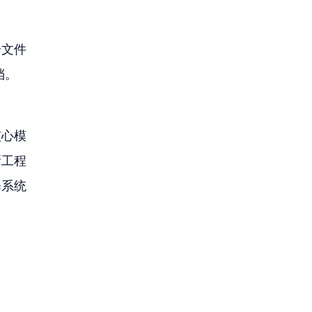
个文件
档。
核心模
新工程
释系统