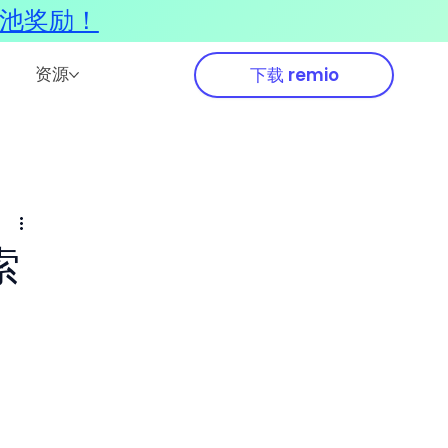
奖池奖励！
资源
下载 remio
索