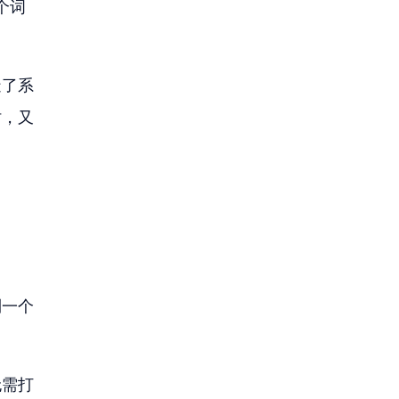
个词
造了系
时，又
。
到一个
无需打