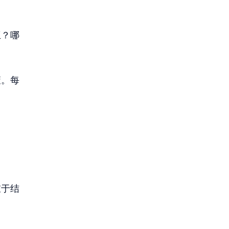
互？哪
策。每
重于结