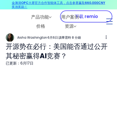
金漪湖OPC大赛官方合作智能体工具，点击参赛赢取660,000CNY
奖池奖励！
下载 remio
产品功能
用户案例
价格
资源
Aisha Washington
6月6日
讀畢需時 8 分鐘
开源势在必行：美国能否通过公开
其秘密赢得AI竞赛？
已更新：
6月17日