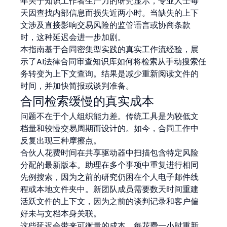
年关于知识工作者生产力的研究显示，专业人士每
天因查找内部信息而损失近两小时。当缺失的上下
文涉及直接影响交易风险的监管语言或协商条款
时，这种延迟会进一步加剧。
本指南基于合同密集型实践的真实工作流经验，展
示了AI法律合同审查知识库如何将检索从手动搜索任
务转变为上下文查询。结果是减少重新阅读文件的
时间，并加快简报或谈判准备。
合同检索缓慢的真实成本
问题不在于个人组织能力差。传统工具是为较低文
档量和较慢交易周期而设计的。如今，合同工作中
反复出现三种摩擦点。
合伙人花费时间在共享驱动器中扫描包含特定风险
分配的最新版本。助理在多个事项中重复进行相同
先例搜索，因为之前的研究仍困在个人电子邮件线
程或本地文件夹中。新团队成员需要数天时间重建
活跃文件的上下文，因为之前的谈判记录和客户偏
好未与文档本身关联。
这些延迟会带来可衡量的成本。每花费一小时重新