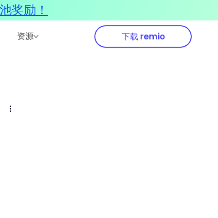
奖池奖励！
资源
下载 remio