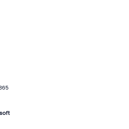
65 
soft 