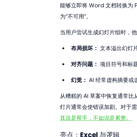
能够立即将 Word 文档转换为 
为“不可用”。
当用户尝试生成幻灯片组时，他
布局损坏：
 文本溢出幻灯
对齐问题：
 项目符号和标
幻觉：
 AI 经常虚构摘要
从糟糕的 AI 草案中恢复通常
灯片通常会使错误加剧。对于需
其说是帮手，不如说是累赘。
亮点：Excel 与逻辑