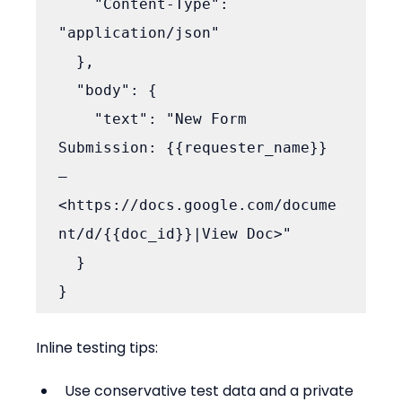
    "Content-Type": 
"application/json"

  },

  "body": {

    "text": "New Form 
Submission: {{requester_name}} 
— 
<https://docs.google.com/docume
nt/d/{{doc_id}}|View Doc>"

  }

Inline testing tips:
Use conservative test data and a private 