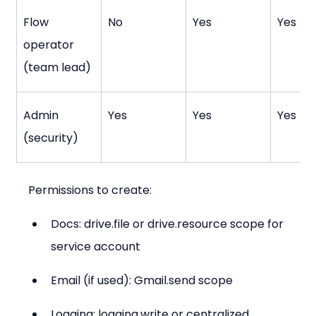
Flow 
No
Yes
Yes
operator 
(team lead)
Admin 
Yes
Yes
Yes
(security)
Permissions to create:
Docs: drive.file or drive.resource scope for 
service account
Email (if used): Gmail.send scope
Logging: logging.write or centralized 