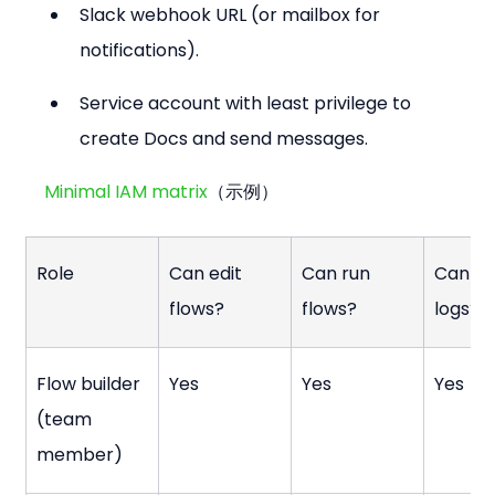
Slack webhook URL (or mailbox for 
notifications).
Service account with least privilege to 
create Docs and send messages.
Minimal IAM matrix
（示例）
Role
Can edit 
Can run 
Can vi
flows?
flows?
logs?
Flow builder 
Yes
Yes
Yes
(team 
member)