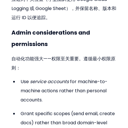
Logging 或 Google Sheet），并保留名称、版本和
运行 ID 以便追踪。
Admin considerations and 
permissions
自动化功能强大——权限至关重要。遵循最小权限原
则：
Use 
service accounts
 for machine-to-
machine actions rather than personal 
accounts.
Grant specific scopes (send email, create 
docs) rather than broad domain-level 