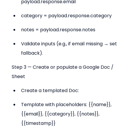
payload.response.email
category = payload.response.category
notes = payload.response.notes
Validate inputs (e.g., if email missing → set 
fallback).
Step 3 — Create or populate a Google Doc / 
Sheet
Create a templated Doc:
Template with placeholders: {{name}}, 
{{email}}, {{category}}, {{notes}}, 
{{timestamp}}