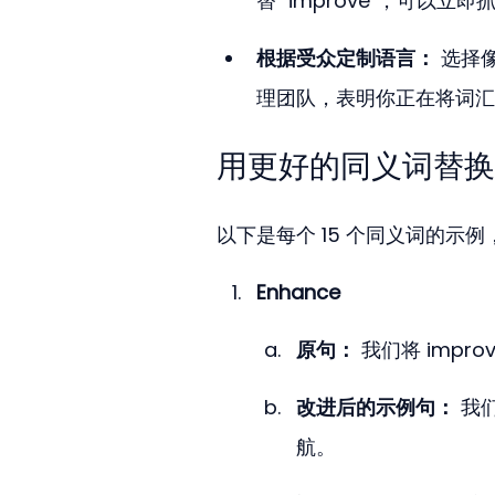
替 "improve"，可
根据受众定制语言：
 选择像
理团队，表明你正在将词汇
用更好的同义词替换 "
以下是每个 15 个同义词的示
Enhance
原句：
 我们将 impr
改进后的示例句：
 我
航。