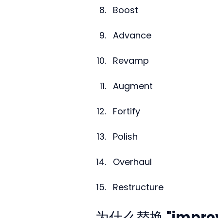
Boost
Advance
Revamp
Augment
Fortify
Polish
Overhaul
Restructure
为什么替换 "impr