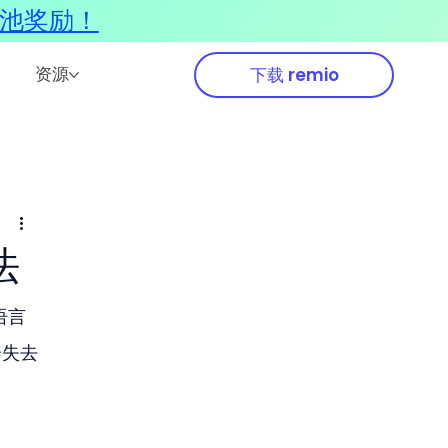
奖池奖励！
资源
下载 remio
法
语言
会失去