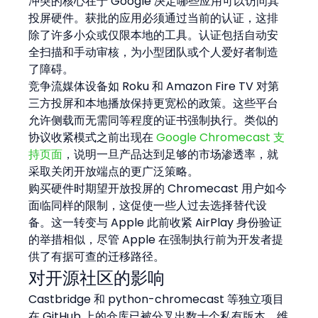
冲突的核心在于 Google 决定哪些应用可以访问其
投屏硬件。获批的应用必须通过当前的认证，这排
除了许多小众或仅限本地的工具。认证包括自动安
全扫描和手动审核，为小型团队或个人爱好者制造
了障碍。
竞争流媒体设备如 Roku 和 Amazon Fire TV 对第
三方投屏和本地播放保持更宽松的政策。这些平台
允许侧载而无需同等程度的证书强制执行。类似的
协议收紧模式之前出现在 
Google Chromecast 支
持页面
，说明一旦产品达到足够的市场渗透率，就
采取关闭开放端点的更广泛策略。
购买硬件时期望开放投屏的 Chromecast 用户如今
面临同样的限制，这促使一些人过去选择替代设
备。这一转变与 Apple 此前收紧 AirPlay 身份验证
的举措相似，尽管 Apple 在强制执行前为开发者提
供了有据可查的迁移路径。
对开源社区的影响
Castbridge 和 python-chromecast 等独立项目
在 GitHub 上的仓库已被分叉出数十个私有版本。维