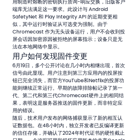
用制造时熔断的密钥执行质询-响应交换，旧版客户
端库无法满足这一要求。此设计与 Android 
SafetyNet 和 Play Integrity API 的近期变更相
似，其中运行时验证从可选变为强制。由于 
Chromecast 作为无头设备运行，用户不会收到投
屏会话因加密原因被拒绝的屏幕指示；设备只是无
法在本地网络中显示。
用户如何发现固件变更
6月19日，多个公开讨论在几小时内相继出现，首次
信号由此显现。用户注意到第三方应用内的投屏按
钮已完全消失，而官方YouTube和Netflix的投屏功
能则继续正常运行。早期的故障排除帖记录了第一
代、第二代和第三代Chromecast硬件上的相同结
果，表明这是服务器推送的固件更新，而非特定应
用的错误。
随后，技术用户发布的网络捕获显示了新的相互认
证数据包。在48小时内，独立开发者已反编译更新
的信任存储，并确认了2024年时代证书的硬性截止