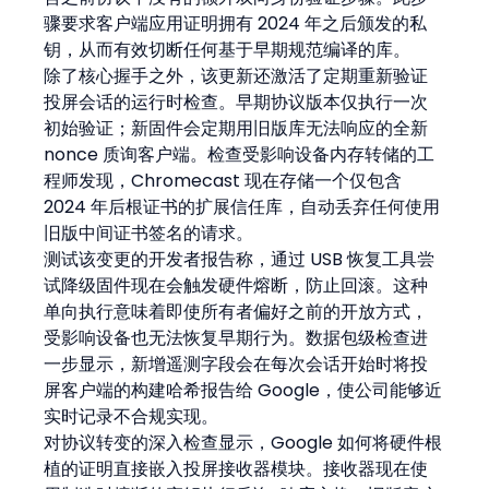
骤要求客户端应用证明拥有 2024 年之后颁发的私
钥，从而有效切断任何基于早期规范编译的库。
除了核心握手之外，该更新还激活了定期重新验证
投屏会话的运行时检查。早期协议版本仅执行一次
初始验证；新固件会定期用旧版库无法响应的全新 
nonce 质询客户端。检查受影响设备内存转储的工
程师发现，Chromecast 现在存储一个仅包含 
2024 年后根证书的扩展信任库，自动丢弃任何使用
旧版中间证书签名的请求。
测试该变更的开发者报告称，通过 USB 恢复工具尝
试降级固件现在会触发硬件熔断，防止回滚。这种
单向执行意味着即使所有者偏好之前的开放方式，
受影响设备也无法恢复早期行为。数据包级检查进
一步显示，新增遥测字段会在每次会话开始时将投
屏客户端的构建哈希报告给 Google，使公司能够近
实时记录不合规实现。
对协议转变的深入检查显示，Google 如何将硬件根
植的证明直接嵌入投屏接收器模块。接收器现在使