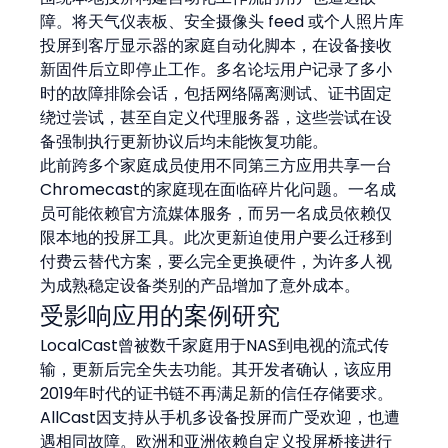
障。将天气仪表板、安全摄像头 feed 或个人照片库
投屏到客厅显示器的家庭自动化脚本，在设备接收
新固件后立即停止工作。多名论坛用户记录了多小
时的故障排除会话，包括网络隔离测试、证书固定
绕过尝试，甚至自定义代理服务器，这些尝试在设
备强制执行更新协议后均未能恢复功能。
此前跨多个家庭成员使用不同第三方应用共享一台
Chromecast的家庭现在面临碎片化问题。一名成
员可能依赖官方流媒体服务，而另一名成员依赖仅
限本地的投屏工具。此次更新迫使用户要么迁移到
付费云替代方案，要么完全更换硬件，为许多人视
为成熟稳定设备类别的产品增加了意外成本。
受影响应用的案例研究
LocalCast曾被数千家庭用于NAS到电视的流式传
输，更新后完全失去功能。其开发者确认，该应用
2019年时代的证书链不再满足新的信任存储要求。
AllCast因支持从手机多设备投屏而广受欢迎，也遭
遇相同故障。欧洲和亚洲依赖自定义投屏桥接进行