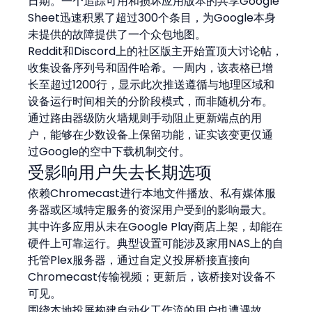
日期。一个追踪可用和损坏应用版本的共享Google 
Sheet迅速积累了超过300个条目，为Google本身
未提供的故障提供了一个众包地图。
Reddit和Discord上的社区版主开始置顶大讨论帖，
收集设备序列号和固件哈希。一周内，该表格已增
长至超过1200行，显示此次推送遵循与地理区域和
设备运行时间相关的分阶段模式，而非随机分布。
通过路由器级防火墙规则手动阻止更新端点的用
户，能够在少数设备上保留功能，证实该变更仅通
过Google的空中下载机制交付。
受影响用户失去长期选项
依赖Chromecast进行本地文件播放、私有媒体服
务器或区域特定服务的资深用户受到的影响最大。
其中许多应用从未在Google Play商店上架，却能在
硬件上可靠运行。典型设置可能涉及家用NAS上的自
托管Plex服务器，通过自定义投屏桥接直接向
Chromecast传输视频；更新后，该桥接对设备不
可见。
围绕本地投屏构建自动化工作流的用户也遭遇故