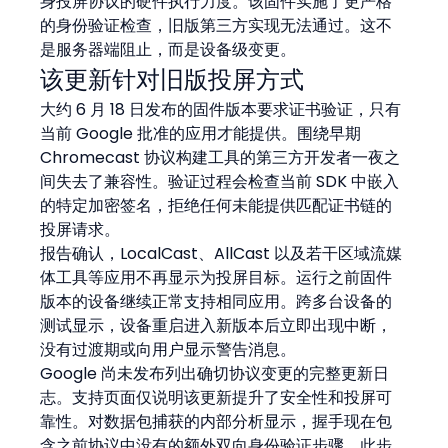
身投屏协议的硬件执行力度。该固件实施了更严格
的身份验证检查，旧版第三方实现无法通过。这不
是服务器端阻止，而是设备级变更。
该更新针对旧版投屏方式
大约 6 月 18 日发布的固件版本要求证书验证，只有
当前 Google 批准的应用才能提供。围绕早期 
Chromecast 协议构建工具的第三方开发者一夜之
间失去了兼容性。验证过程会检查当前 SDK 中嵌入
的特定加密签名，拒绝任何未能提供匹配证书链的
投屏请求。
报告确认，LocalCast、AllCast 以及若干区域流媒
体工具等应用不再显示为投屏目标。运行之前固件
版本的设备继续正常支持相同应用。跨多台设备的
测试显示，设备重启进入新版本后立即出现中断，
没有过渡期或向用户显示警告消息。
Google 尚未发布列出确切协议变更的完整更新日
志。支持页面仅说明该更新提升了安全性和投屏可
靠性。对数据包捕获的内部分析显示，握手现在包
含之前协议中没有的额外双向身份验证步骤。此步