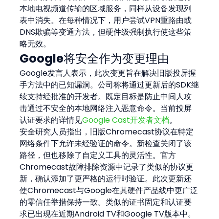
本地电视频道传输的区域服务，同样从设备发现列
表中消失。在每种情况下，用户尝试VPN重路由或
DNS欺骗等变通方法，但硬件级强制执行使这些策
略无效。
Google将安全作为变更理由
Google发言人表示，此次变更旨在解决旧版投屏握
手方法中的已知漏洞。公司称将通过更新后的SDK继
续支持经批准的开发者。既定目标是防止中间人攻
击通过不安全的本地网络注入恶意命令。当前投屏
认证要求的详情见
Google Cast开发者文档
。
安全研究人员指出，旧版Chromecast协议在特定
网络条件下允许未经验证的命令。新检查关闭了该
路径，但也移除了自定义工具的灵活性。官方
Chromecast故障排除资源中记录了类似的协议更
新，确认添加了更严格的运行时验证。此次更新还
使Chromecast与Google在其硬件产品线中更广泛
的零信任举措保持一致。类似的证书固定和认证要
求已出现在近期Android TV和Google TV版本中。