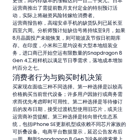
更强，高内存版本的涨幅达到一百二十美元。日本
运营商推出了需提前数月支付定金的特别预订活
动，实际上将融资风险转嫁给消费者。
运营商报告称，高端安卓手机的缺货队列已延长至
四至六周。分析师预计短缺信号将持续至9月，如果
8月晶圆投产未能恢复，则可能波及节假日初期库
存。在印度，小米和三星均设有大型本地组装业
务，进口商已开始空运有限数量的Snapdragon 8 
Gen 4工程样机以满足节日季需求，落地成本增加
约百分之七。
消费者行为与购买时机决策
买家现在面临三种不同选择。第一种选择是以较高
价格购买当前世代设备；许多用户因旅行或商务需
求而优先考虑即时可用性。第二种选择是等待修订
后的发布日期，接受过渡机型使用旧芯片，或关注
运营商补货提醒。第三种选择是转向替代生态系
统，包括iPhone SE更新机型或依赖不同芯片家族的
可折叠设备。电商平台数据显示，延迟公告发布后
一周，翻新Snapdragon 8 Gen 3设备的搜索量上