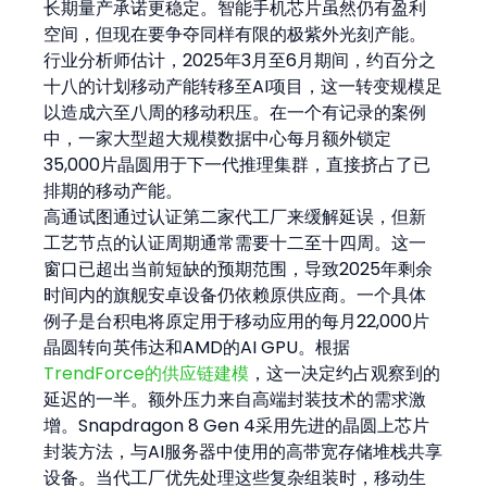
长期量产承诺更稳定。智能手机芯片虽然仍有盈利
空间，但现在要争夺同样有限的极紫外光刻产能。
行业分析师估计，2025年3月至6月期间，约百分之
十八的计划移动产能转移至AI项目，这一转变规模足
以造成六至八周的移动积压。在一个有记录的案例
中，一家大型超大规模数据中心每月额外锁定
35,000片晶圆用于下一代推理集群，直接挤占了已
排期的移动产能。
高通试图通过认证第二家代工厂来缓解延误，但新
工艺节点的认证周期通常需要十二至十四周。这一
窗口已超出当前短缺的预期范围，导致2025年剩余
时间内的旗舰安卓设备仍依赖原供应商。一个具体
例子是台积电将原定用于移动应用的每月22,000片
晶圆转向英伟达和AMD的AI GPU。根据
TrendForce的供应链建模
，这一决定约占观察到的
延迟的一半。额外压力来自高端封装技术的需求激
增。Snapdragon 8 Gen 4采用先进的晶圆上芯片
封装方法，与AI服务器中使用的高带宽存储堆栈共享
设备。当代工厂优先处理这些复杂组装时，移动生