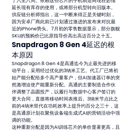
了六至八周。依赖这些芯片的手机制造商现在必须
延长现有库存的使用，或将部分机型转向旧版本。
供应链分析师指出，这一中断来得正是关键时刻，
因为安卓厂商此前已计划通过激进的发布来对抗最
近的iPhone势头。7月初的零售数据显示，部分旗舰
SKU的预购价已比原指导价高出高达百分之十五。
Snapdragon 8 Gen 4延迟的根
本原因
Snapdragon 8 Gen 4是高通迄今为止最先进的移
动平台，采用经过优化的3纳米工艺。代工厂已将初
始产能分配给多个高产量客户，但AI加速器订单的突
然激增迫使产能重新分配。高通的主要制造合作伙
伴调整了晶圆投产，以履行与数据中心客户签订的
更大合同，直接将移动时间表推后。3纳米节点比之
前的4纳米世代在功耗效率上提升约百分之三十，这
是高通原计划在聚焦设备端生成式AI的营销活动中强
调的功能。
这种重新分配是因为AI训练芯片的单价显著更高，且