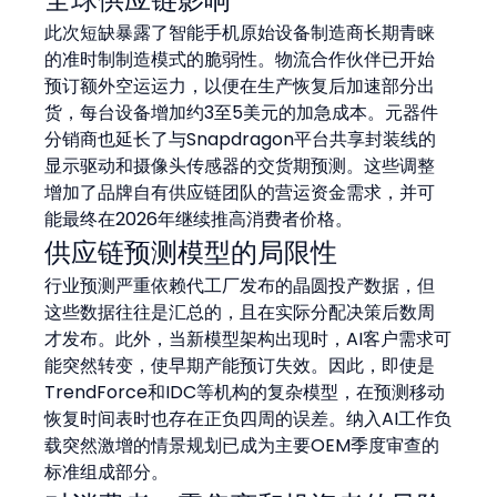
此次短缺暴露了智能手机原始设备制造商长期青睐
的准时制制造模式的脆弱性。物流合作伙伴已开始
预订额外空运运力，以便在生产恢复后加速部分出
货，每台设备增加约3至5美元的加急成本。元器件
分销商也延长了与Snapdragon平台共享封装线的
显示驱动和摄像头传感器的交货期预测。这些调整
增加了品牌自有供应链团队的营运资金需求，并可
能最终在2026年继续推高消费者价格。
供应链预测模型的局限性
行业预测严重依赖代工厂发布的晶圆投产数据，但
这些数据往往是汇总的，且在实际分配决策后数周
才发布。此外，当新模型架构出现时，AI客户需求可
能突然转变，使早期产能预订失效。因此，即使是
TrendForce和IDC等机构的复杂模型，在预测移动
恢复时间表时也存在正负四周的误差。纳入AI工作负
载突然激增的情景规划已成为主要OEM季度审查的
标准组成部分。