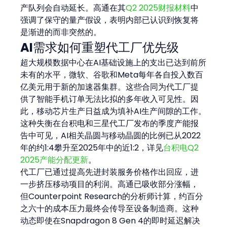
产队列会自动延长。高通在其
Q2 2025财报材料
中
强调了保守的量产假设，表明内部已认识到恢复将
是渐进的而非突然的。
AI需求如何重塑代工厂优先级
超大规模数据中心在AI基础设施上的支出已达到前所
未有的水平，微软、谷歌和Meta每年各自投入数百
亿美元用于新的加速器集群。这些合同为代工厂提
供了智能手机订单无法比拟的多年收入可见性。因
此，移动芯片生产日益成为填补AI生产间隙的工作。
这种失衡在台积电和三星代工厂发布的季度产能报
告中可见，AI相关晶圆与移动晶圆的比例已从2022
年的约1:4攀升至2025年中的近1:2，详见
台积电Q2 
2025产能分配更新
。
代工厂已通过提高先进封装服务价格作出回应，进
一步挤压移动项目的利润。高通已吸收部分涨幅，
但Counterpoint Research的分析师计算，约百分
之六十的成本压力最终会传导至设备制造商。这种
动态即使在Snapdragon 8 Gen 4的即时延迟解决