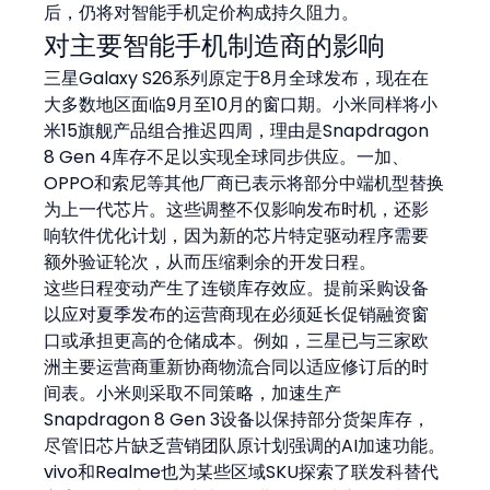
后，仍将对智能手机定价构成持久阻力。
对主要智能手机制造商的影响
三星Galaxy S26系列原定于8月全球发布，现在在
大多数地区面临9月至10月的窗口期。小米同样将小
米15旗舰产品组合推迟四周，理由是Snapdragon 
8 Gen 4库存不足以实现全球同步供应。一加、
OPPO和索尼等其他厂商已表示将部分中端机型替换
为上一代芯片。这些调整不仅影响发布时机，还影
响软件优化计划，因为新的芯片特定驱动程序需要
额外验证轮次，从而压缩剩余的开发日程。
这些日程变动产生了连锁库存效应。提前采购设备
以应对夏季发布的运营商现在必须延长促销融资窗
口或承担更高的仓储成本。例如，三星已与三家欧
洲主要运营商重新协商物流合同以适应修订后的时
间表。小米则采取不同策略，加速生产
Snapdragon 8 Gen 3设备以保持部分货架库存，
尽管旧芯片缺乏营销团队原计划强调的AI加速功能。
vivo和Realme也为某些区域SKU探索了联发科替代