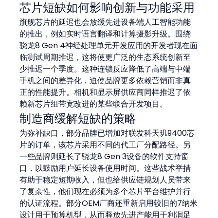
芯片短缺如何影响创新与功能采用
旗舰芯片的延迟也会放缓先进设备端人工智能功能
的推出，例如实时语言翻译和计算摄影升级。围绕
骁龙8 Gen 4神经处理单元开发应用的开发者现在面
临测试周期推迟，这将使更广泛的生态系统创新至
少推迟一个季度。这种连锁反应降低了高端与中端
手机之间的差异化，迫使品牌更多依赖营销而非真
正的性能提升。相机和显示屏供应商同样推迟了依
赖新芯片组带宽改进的某些联合开发项目。
制造商缓解短缺的策略
为弥补缺口，部分品牌已增加对联发科天玑9400芯
片的订单，该芯片采用不同的代工厂分配路径。另
一些品牌则延长了骁龙8 Gen 3设备的软件支持窗
口，以鼓励用户延长设备使用时间。这些战术举措
有助于稳定短期收入，但也给供应链规划人员带来
了复杂性，他们现在必须为多个芯片平台维护并行
的认证流程。部分OEM厂商还重新启用较旧的7纳米
设计用于预算机型，从而释放先进产能用于利润足