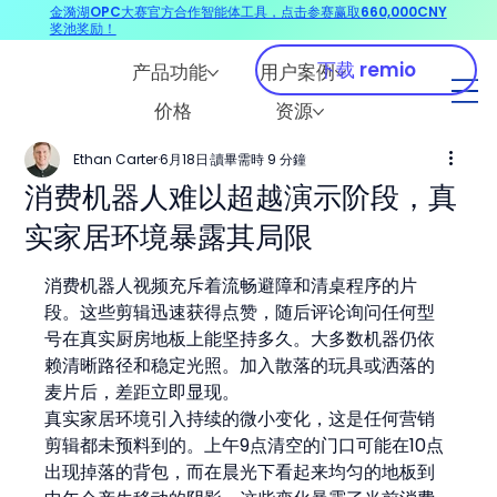
金漪湖OPC大赛官方合作智能体工具，点击参赛赢取660,000CNY
奖池奖励！
下载 remio
产品功能
用户案例
价格
资源
Ethan Carter
6月18日
讀畢需時 9 分鐘
消费机器人难以超越演示阶段，真
实家居环境暴露其局限
消费机器人视频充斥着流畅避障和清桌程序的片
段。这些剪辑迅速获得点赞，随后评论询问任何型
号在真实厨房地板上能坚持多久。大多数机器仍依
赖清晰路径和稳定光照。加入散落的玩具或洒落的
麦片后，差距立即显现。
真实家居环境引入持续的微小变化，这是任何营销
剪辑都未预料到的。上午9点清空的门口可能在10点
出现掉落的背包，而在晨光下看起来均匀的地板到