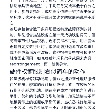
移动家具或新地垫），平均任务完成率低于百分之
四十。参与者指出，成功高度依赖于维持近乎恒定
的环境，这对有孩子或频繁访客的家庭来说并不现
实。
论坛存档包含数千条详细描述特定故障序列的讨
论。常见报告描述设备在第一天成功映射房间，但
随着季节性物品积累，逐渐变得不可靠。用户尝试
创建自定义禁行区时，常发现虚拟边界在多次重启
或固件更新后发生漂移。这些报告集中在可预测的
触发因素周围，如晚餐后的玩具散落或周末家具 
rearrangement，而非随机异常。
硬件权衡限制看似简单的动作
轻量级机械臂移动迅速，但缺乏扭矩来处理略微卡
住的抽屉。较重的设计移动更慢，并且在较长的运
行期间会耗尽电池。制造商在成本与性能之间进行
平衡。额外的传感器会增加价格，却无法解决不同
地板类型上的抓握或平衡问题。当机器很好地清洁
一个区域，然后忽略另一个在人眼看来相似的区域