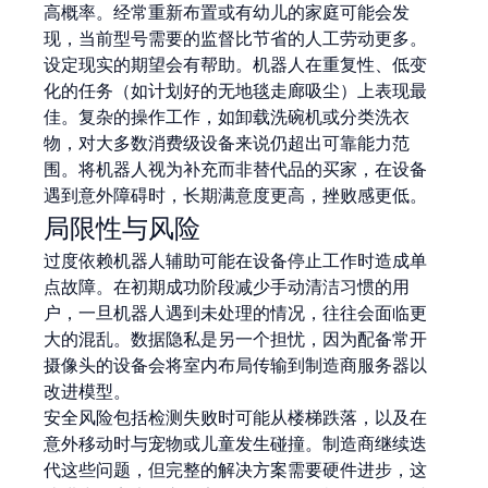
高概率。经常重新布置或有幼儿的家庭可能会发
现，当前型号需要的监督比节省的人工劳动更多。
设定现实的期望会有帮助。机器人在重复性、低变
化的任务（如计划好的无地毯走廊吸尘）上表现最
佳。复杂的操作工作，如卸载洗碗机或分类洗衣
物，对大多数消费级设备来说仍超出可靠能力范
围。将机器人视为补充而非替代品的买家，在设备
遇到意外障碍时，长期满意度更高，挫败感更低。
局限性与风险
过度依赖机器人辅助可能在设备停止工作时造成单
点故障。在初期成功阶段减少手动清洁习惯的用
户，一旦机器人遇到未处理的情况，往往会面临更
大的混乱。数据隐私是另一个担忧，因为配备常开
摄像头的设备会将室内布局传输到制造商服务器以
改进模型。
安全风险包括检测失败时可能从楼梯跌落，以及在
意外移动时与宠物或儿童发生碰撞。制造商继续迭
代这些问题，但完整的解决方案需要硬件进步，这