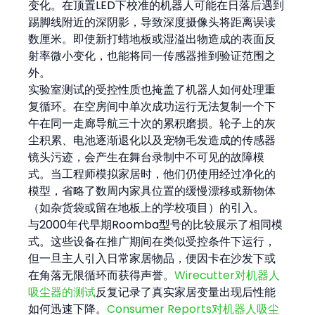
变化。在顶置LED下校准的机器人可能在日落后遇到
踢脚线附近的深阴影，导致深度摄像头将距离误读
数厘米。即使新打蜡地板或湿溢出物造成的表面反
射率微小变化，也能将同一传感器推到验证范围之
外。
实验室测试的受控性质也掩盖了机器人如何处理重
复循环。在空房间中单次成功运行无法复制一个下
午在同一走廊导航三十次的累积磨损。轮子上的灰
尘积累、电池逐渐退化以及宠物毛发造成的传感器
镜头污迹，会产生在舞台录制中不可见的故障模
式。当工程师模拟家居时，他们仍使用经过净化的
模型，省略了数周内家具位置的缓慢漂移或新物体
（如杂货袋或留在地板上的学校项目）的引入。
与2000年代早期Roomba型号的比较展示了相同模
式。这些设备在推广期间在类似受控条件下运行，
但一旦主人引入日常家居物品，便因卡在沙发下或
在角落无限循环而获得声誉。
Wirecutter对机器人
吸尘器的测试
反复记录了真实家居变量出现后性能
如何迅速下降。
Consumer Reports对机器人吸尘