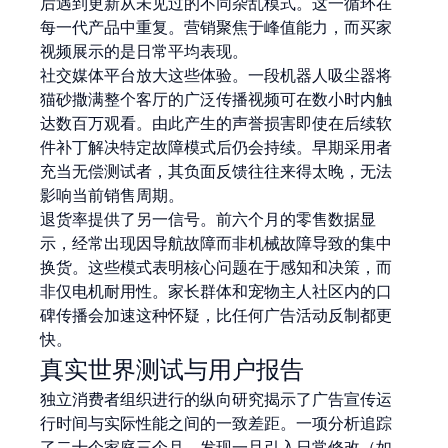
后遇到更新从未见过的不同杂乱模式。这一循环在
每一代产品中重复。营销聚焦于峰值能力，而买家
视频展示的是日常平均表现。
社交媒体平台放大这些体验。一段机器人吸尘器将
猫砂撒满整个客厅的广泛传播视频可在数小时内触
达数百万观看。由此产生的声誉损害即使在后续软
件补丁解决特定故障模式后仍会持续。早期采用者
充当无偿测试者，其负面反馈往往来得太晚，无法
影响当前销售周期。
退货率提供了另一信号。前六个月的零售数据显
示，经常出现因导航故障而非机械故障导致的集中
换货。这些模式表明核心问题在于感知和决策，而
非仅电机耐用性。家长群体和宠物主人社区内的口
碑传播会加速这种怀疑，比任何广告活动反制都更
快。
真实世界测试与用户报告
独立消费者组织进行的纵向研究揭示了广告宣传运
行时间与实际性能之间的一致差距。一项分析追踪
了二十个家庭三个月，发现一旦引入日常修改（如