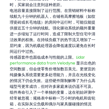
时，买家就会注意到这种差距。
电池容量直接限制了运行范围。在营销材料中标称
续航九十分钟的机器人，在铺有高摩擦地板（如纹
理瓷砖或长毛地毯）的房间中运行时，可能仅能提
供接近五十分钟的续航。强化驱动系统的额外重量
进一步缩短了运行时间，造成了限制大型住宅中清
洁效果的权衡。在持续负载下的热节流又增加了一
层约束，因为机载处理器会降低速度以避免在长时
间运行中过热。
传感器套件也面临成本与性能的上限。
Lidar 
performance data from Velodyne
 显示出色的
空间数据，但会使零售价增加数百美元。更便宜的
纯摄像头系统需要更多处理能力，并且在光线变化
的情况下仍会失效。这些硬件限制解释了为什么高
端型号更常成功，但对许多家庭来说仍遥不可及。
组件寿命引入了一个单独的变量，这在初始评测中
经常被忽视：规格表中标称一万小时的电机和齿轮
箱，在实际灰尘负载和偶尔与家具腿碰撞的情况