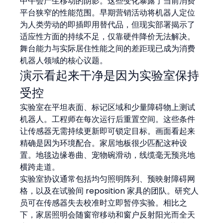
中午会产生移动的阴影。这些变化暴露了当前消费
平台狭窄的性能范围。早期营销活动将机器人定位
为人类劳动的即插即用替代品，但现实部署揭示了
适应性方面的持续不足，仅靠硬件降价无法解决。
舞台能力与实际居住性能之间的差距现已成为消费
机器人领域的核心议题。
演示看起来干净是因为实验室保持
受控
实验室在平坦表面、标记区域和少量障碍物上测试
机器人。工程师在每次运行后重置空间。这些条件
让传感器无需持续更新即可锁定目标。画面看起来
精确是因为环境配合。家居地板很少匹配这种设
置。地毯边缘卷曲、宠物碗滑动，线缆毫无预兆地
横跨走道。
实验室协议通常包括均匀照明阵列、预映射障碍网
格，以及在试验间 reposition 家具的团队。研究人
员可在传感器失去校准时立即暂停实验。相比之
下，家居照明会随窗帘移动和窗户反射阳光而全天