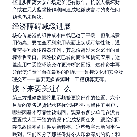
些进步距离大众市场定价还有数年。机器人损坏财
产或在无人监督操作期间造成轻微伤害时的责任问
题也仍未解决。
经济障碍减缓进展
核心传感器的组件成本曲线已趋于平缓，但集成费
用仍高。要在全系列家用表面上实现可靠性能，通
常需要冗余传感器阵列，其总价超过大众采用的目
标零售窗口。风险投资已转向商业和物流应用，这
些应用中受控环境允许更清晰的回报。这种资本再
分配使消费平台在最难的问题——鲁棒泛化和安全物
理交互——需要更多资源时，工程预算更薄。
接下来要关注什么
第三方维修数据将显示频繁更换部件的位置。六个
月后的零售退货记录将标记哪些型号留住了用户，
哪些因基本可靠性被退回。观察有多少单元在没有
重置或人工干预的情况下完成整周任务。跟踪实际
降低故障率的固件更新频率。这些数字比新闻事件
晚到。它们区分了那些保持令人印象深刻的机器和