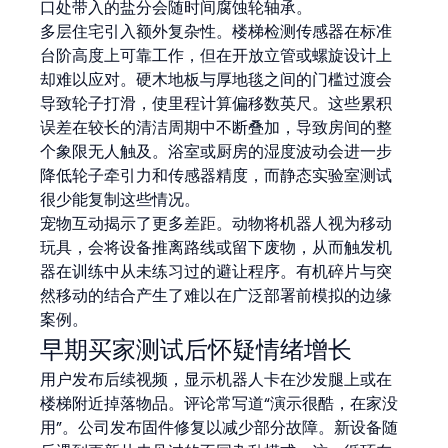
口处带入的盐分会随时间腐蚀轮轴承。
多层住宅引入额外复杂性。楼梯检测传感器在标准
台阶高度上可靠工作，但在开放立管或螺旋设计上
却难以应对。硬木地板与厚地毯之间的门槛过渡会
导致轮子打滑，使里程计算偏移数英尺。这些累积
误差在较长的清洁周期中不断叠加，导致房间的整
个象限无人触及。浴室或厨房的湿度波动会进一步
降低轮子牵引力和传感器精度，而静态实验室测试
很少能复制这些情况。
宠物互动揭示了更多差距。动物将机器人视为移动
玩具，会将设备推离路线或留下废物，从而触发机
器在训练中从未练习过的避让程序。有机碎片与突
然移动的结合产生了难以在广泛部署前模拟的边缘
案例。
早期买家测试后怀疑情绪增长
用户发布后续视频，显示机器人卡在沙发腿上或在
楼梯附近掉落物品。评论常写道“演示很酷，在家没
用”。公司发布固件修复以减少部分故障。新设备随