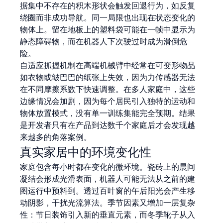
据集中不存在的积木形状会触发回退行为，如反复
绕圈而非成功导航。同一局限也出现在状态变化的
物体上。留在地板上的塑料袋可能在一帧中显示为
静态障碍物，而在机器人下次驶过时成为滑倒危
险。
自适应抓握机制在高端机械臂中经常在可变形物品
如衣物或皱巴巴的纸张上失效，因为力传感器无法
在不同摩擦系数下快速调整。在多人家庭中，这些
边缘情况会加剧，因为每个居民引入独特的运动和
物体放置模式，没有单一训练集能完全预期。结果
是开发者只有在产品到达数千个家庭后才会发现越
来越多的角落案例。
真实家居中的环境变化性
家庭包含每小时都在变化的微环境。瓷砖上的晨间
凝结会形成光滑表面，机器人可能无法从之前的建
图运行中预料到。透过百叶窗的午后阳光会产生移
动阴影，干扰光流算法。季节因素又增加一层复杂
性：节日装饰引入新的垂直元素，而冬季靴子从入