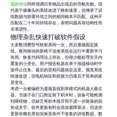
器的评估
同样强调日常物品出现后的导航失败。现
代基于摄像头的系统改进了映射速度，但继承了训
练数据与部署环境之间的相同根本不匹配。这种不
匹配在二十年间持续存在，表明问题具有结构性而
非渐进性。
物理杂乱快速打破软件假设
大多数消费型号映射房间一次，然后遵循固定路
线。夜间移动的新椅子迫使系统在运行中重新学习
布局。恢复代码理论上存在，但很少能处理全天内
重复的小变化。用户报告机器在单个地毯移动时中
途停止任务。最后的里程问题就在这里。视觉系统
快速改进，但电机响应和抓握力仍落后于简单的家
居变化。
考虑一台被编程为遵循直线割草模式的机器人吸尘
器。当孩子在门口附近留下积木时，设备可能检测
到障碍物，但缺乏将积木推开而不进一步散落的扭
矩或关节。软件更新有时会添加避障算法，但这些
更新依赖在类似实验室条件下收集的训练数据。数