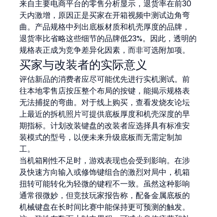
来自主要电商平台的零售分析显示，退货率在前30
天内激增，原因正是买家在开箱视频中测试边角弯
曲。产品规格中列出底板材质和机壳厚度的品牌，
退货率比省略这些细节的品牌低23%。因此，透明的
规格表正成为竞争差异化因素，而非可选附加项。
买家与改装者的实际意义
评估新品的消费者应尽可能优先进行实机测试。前
往本地零售店按压整个布局的按键，能揭示规格表
无法捕捉的弯曲。对于线上购买，查看发烧友论坛
上最近的拆机照片可提供底板厚度和机壳深度的早
期指标。计划改装键盘的改装者应选择具有标准安
装模式的型号，以便未来升级底板而无需定制加
工。
当机箱刚性不足时，游戏表现也会受到影响。在涉
及快速方向输入或修饰键组合的激烈对局中，机箱
扭转可能转化为轻微的键程不一致。虽然这种影响
通常很微妙，但竞技玩家报告称，配备金属底板的
机械键盘在长时间比赛中能保持更可预测的触发。