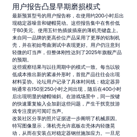
用户报告凸显早期磨损模式
最新预算型号的用户报告称，在使用约200小时后出
现稳定器噪音和键帽晃动。这些报告集中在售价低
于80美元、使用五针热插拔插座的薄机壳键盘上。
来自同一品牌的更高价位产品采用了更厚的铝制机
壳，并在初始弯曲测试中表现更好。用户仍注意到
轻微的叮当声，但整体刚性达到了2025年旗舰产品
的预期。
这些观察结果与以往周期中的模式一致。每当以较
低成本推出新的紧凑外形时，首批产品往往会出现
材料妥协。论坛用户记录了具体时间线：稳定器异
响通常在150至250小时之间出现，随后在400小时
后出现明显的键帽倾斜。在游戏场景中，同一按键
的快速重复输入会加剧这些问题，产生干扰竞技游
戏专注度的可闻叮当声。
改装社区分享的照片证据进一步阐明了机械原因。
特写图像显示，薄机壳允许底板在壳体内轻微晃
动，从而在安装点对稳定器钢丝施加应力。一旦尼