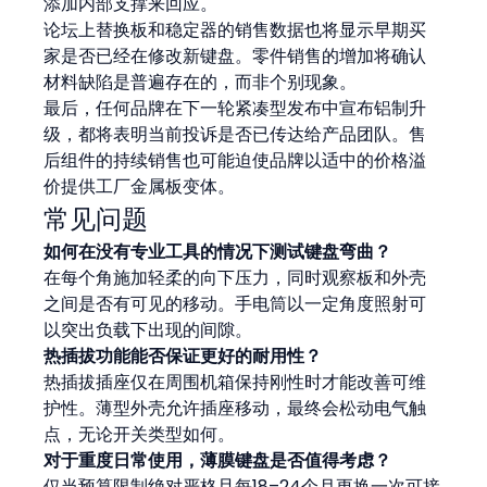
添加内部支撑来回应。
论坛上替换板和稳定器的销售数据也将显示早期买
家是否已经在修改新键盘。零件销售的增加将确认
材料缺陷是普遍存在的，而非个别现象。
最后，任何品牌在下一轮紧凑型发布中宣布铝制升
级，都将表明当前投诉是否已传达给产品团队。售
后组件的持续销售也可能迫使品牌以适中的价格溢
价提供工厂金属板变体。
常见问题
如何在没有专业工具的情况下测试键盘弯曲？
在每个角施加轻柔的向下压力，同时观察板和外壳
之间是否有可见的移动。手电筒以一定角度照射可
以突出负载下出现的间隙。
热插拔功能能否保证更好的耐用性？
热插拔插座仅在周围机箱保持刚性时才能改善可维
护性。薄型外壳允许插座移动，最终会松动电气触
点，无论开关类型如何。
对于重度日常使用，薄膜键盘是否值得考虑？
仅当预算限制绝对严格且每18–24个月更换一次可接