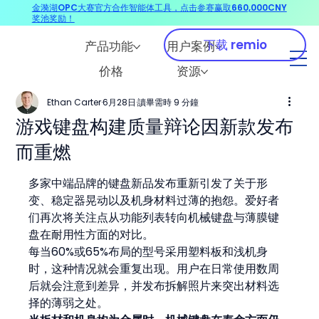
金漪湖OPC大赛官方合作智能体工具，点击参赛赢取660,000CNY
奖池奖励！
下载 remio
产品功能
用户案例
价格
资源
Ethan Carter
6月28日
讀畢需時 9 分鐘
游戏键盘构建质量辩论因新款发布
而重燃
多家中端品牌的键盘新品发布重新引发了关于形
变、稳定器晃动以及机身材料过薄的抱怨。爱好者
们再次将关注点从功能列表转向机械键盘与薄膜键
盘在耐用性方面的对比。
每当60%或65%布局的型号采用塑料板和浅机身
时，这种情况就会重复出现。用户在日常使用数周
后就会注意到差异，并发布拆解照片来突出材料选
择的薄弱之处。