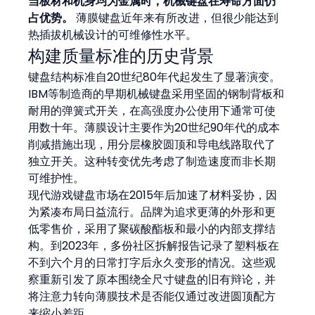
当板材和机身均为金属时，机械键盘在寿命方面仍
占优势。
 薄膜键盘近年来有所改进，但很少能达到
热插拔机械设计的可维修性水平。
构建质量标准的历史背景
键盘结构标准自20世纪80年代起发生了显著演变。
IBM等制造商的早期机械键盘采用坚固的钢制背板和
耐用的弹簧式开关，在高强度办公使用下通常可使
用数十年。薄膜设计主要作为20世纪90年代的成本
削减措施出现，用分层橡胶圆顶和导电线路取代了
独立开关。这种转变优先考虑了制造速度而非长期
可维护性。
现代游戏键盘市场在2015年后加速了材料妥协，因
为紧凑布局日益流行。品牌为追求更薄的外形和更
低零售价，采用了聚碳酸酯板和最小的内部支撑结
构。到2023年，多份社区拆解报告记录了塑料板在
不到六个月的日常打字后永久变形的情况。这些观
察重新引发了原本围绕全尺寸键盘的旧有辩论，并
将注意力转向薄膜技术是否能仅通过改进圆顶配方
来缩小差距。