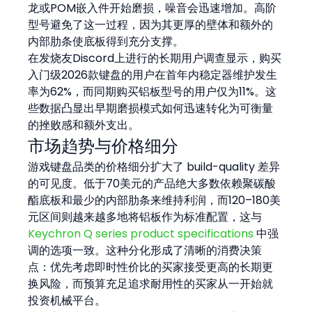
龙或POM嵌入件开始磨损，噪音会迅速增加。高阶
型号避免了这一过程，因为其更厚的壁体和额外的
内部肋条使底板得到充分支撑。
在发烧友Discord上进行的长期用户调查显示，购买
入门级2026款键盘的用户在首年内稳定器维护发生
率为62%，而同期购买铝板型号的用户仅为11%。这
些数据凸显出早期磨损模式如何迅速转化为可衡量
的挫败感和额外支出。
市场趋势与价格细分
游戏键盘品类的价格细分扩大了 build-quality 差异
的可见度。低于70美元的产品绝大多数依赖聚碳酸
酯底板和最少的内部肋条来维持利润，而120–180美
元区间则越来越多地将铝板作为标准配置，这与 
Keychron Q series product specifications
 中强
调的选项一致。这种分化形成了清晰的消费决策
点：优先考虑即时性价比的买家接受更高的长期更
换风险，而预算充足追求耐用性的买家从一开始就
投资机械平台。