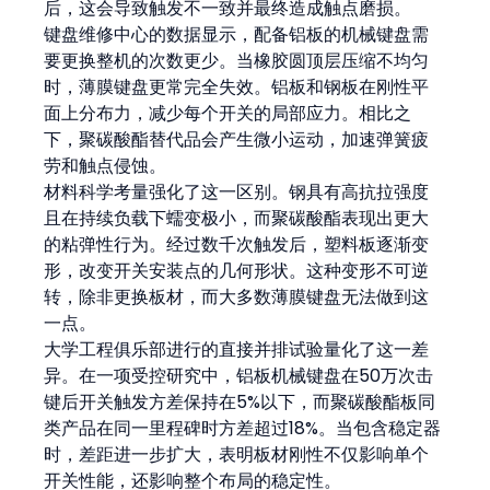
后，这会导致触发不一致并最终造成触点磨损。
键盘维修中心的数据显示，配备铝板的机械键盘需
要更换整机的次数更少。当橡胶圆顶层压缩不均匀
时，薄膜键盘更常完全失效。铝板和钢板在刚性平
面上分布力，减少每个开关的局部应力。相比之
下，聚碳酸酯替代品会产生微小运动，加速弹簧疲
劳和触点侵蚀。
材料科学考量强化了这一区别。钢具有高抗拉强度
且在持续负载下蠕变极小，而聚碳酸酯表现出更大
的粘弹性行为。经过数千次触发后，塑料板逐渐变
形，改变开关安装点的几何形状。这种变形不可逆
转，除非更换板材，而大多数薄膜键盘无法做到这
一点。
大学工程俱乐部进行的直接并排试验量化了这一差
异。在一项受控研究中，铝板机械键盘在50万次击
键后开关触发方差保持在5%以下，而聚碳酸酯板同
类产品在同一里程碑时方差超过18%。当包含稳定器
时，差距进一步扩大，表明板材刚性不仅影响单个
开关性能，还影响整个布局的稳定性。