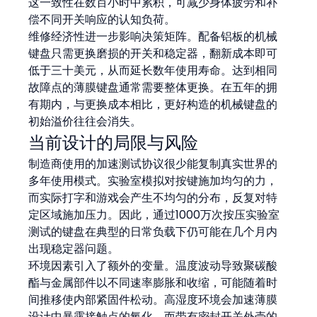
这一致性在数百小时中累积，可减少身体疲劳和补
偿不同开关响应的认知负荷。
维修经济性进一步影响决策矩阵。配备铝板的机械
键盘只需更换磨损的开关和稳定器，翻新成本即可
低于三十美元，从而延长数年使用寿命。达到相同
故障点的薄膜键盘通常需要整体更换。在五年的拥
有期内，与更换成本相比，更好构造的机械键盘的
初始溢价往往会消失。
当前设计的局限与风险
制造商使用的加速测试协议很少能复制真实世界的
多年使用模式。实验室模拟对按键施加均匀的力，
而实际打字和游戏会产生不均匀的分布，反复对特
定区域施加压力。因此，通过1000万次按压实验室
测试的键盘在典型的日常负载下仍可能在几个月内
出现稳定器问题。
环境因素引入了额外的变量。温度波动导致聚碳酸
酯与金属部件以不同速率膨胀和收缩，可能随着时
间推移使内部紧固件松动。高湿度环境会加速薄膜
设计中暴露接触点的氧化，而带有密封开关外壳的