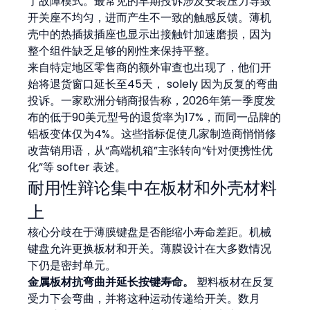
了故障模式。最常见的早期投诉涉及安装压力导致
开关座不均匀，进而产生不一致的触感反馈。薄机
壳中的热插拔插座也显示出接触针加速磨损，因为
整个组件缺乏足够的刚性来保持平整。
来自特定地区零售商的额外审查也出现了，他们开
始将退货窗口延长至45天， solely 因为反复的弯曲
投诉。一家欧洲分销商报告称，2026年第一季度发
布的低于90美元型号的退货率为17%，而同一品牌的
铝板变体仅为4%。这些指标促使几家制造商悄悄修
改营销用语，从“高端机箱”主张转向“针对便携性优
化”等 softer 表述。
耐用性辩论集中在板材和外壳材料
上
核心分歧在于薄膜键盘是否能缩小寿命差距。机械
键盘允许更换板材和开关。薄膜设计在大多数情况
下仍是密封单元。
金属板材抗弯曲并延长按键寿命。
 塑料板材在反复
受力下会弯曲，并将这种运动传递给开关。数月