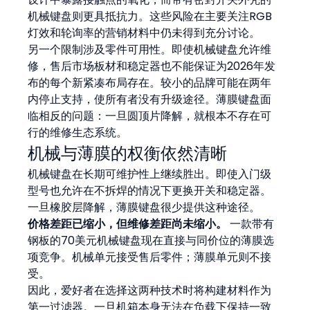
机械键盘则更具抵抗力。这些风险在主要关注RGB
灯效和轮询率的营销材料中仍未得到充分讨论。
另一个限制涉及零件可用性。即使机械键盘允许维
修，售后市场板材和稳定器也不能保证为2026年发
布的每个新紧凑布局存在。较小的品牌可能在两年
内停止支持，使所有者没有升级途径。薄膜键盘面
临相反的问题：一旦圆顶片降解，就根本不存在可
行的维修生态系统。
机械与薄膜的权衡依然清晰
机械键盘在长期可维护性上继续胜出。即使入门级
型号也允许在不拆焊的情况下更换开关和稳定器。
一旦橡胶层降解，薄膜键盘很少提供这种途径。
价格差距已缩小，但维修差距尚未缩小。
 一款带有
钢板的70美元机械键盘现在直接与同价位的薄膜选
项竞争。机械单元接受售后零件；薄膜单元则不接
受。
因此，爱好者在选择这两种技术时将构建材料作为
第一过滤器。一旦机箱本身无法在负载下保持一致