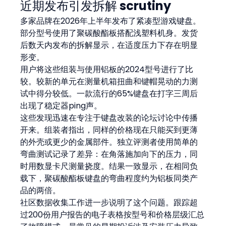
近期发布引发拆解 scrutiny
多家品牌在2026年上半年发布了紧凑型游戏键盘。
部分型号使用了聚碳酸酯板搭配浅塑料机身。发货
后数天内发布的拆解显示，在适度压力下存在明显
形变。
用户将这些组装与使用铝板的2024型号进行了比
较。较新的单元在测量机箱扭曲和键帽晃动的力测
试中得分较低。一款流行的65%键盘在打字三周后
出现了稳定器ping声。
这些发现迅速在专注于键盘改装的论坛讨论中传播
开来。组装者指出，同样的价格现在只能买到更薄
的外壳或更少的金属部件。独立评测者使用简单的
弯曲测试记录了差异：在角落施加向下的压力，同
时用数显卡尺测量挠度。结果一致显示，在相同负
载下，聚碳酸酯板键盘的弯曲程度约为铝板同类产
品的两倍。
社区数据收集工作进一步说明了这个问题。跟踪超
过200份用户报告的电子表格按型号和价格层级汇总