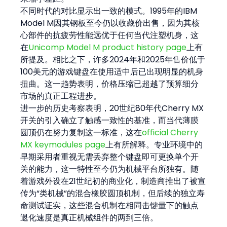
不同时代的对比显示出一致的模式。1995年的IBM 
Model M因其钢板至今仍以收藏价出售，因为其核
心部件的抗疲劳性能远优于任何当代注塑机身，这
在
Unicomp Model M product history page
上有
所提及。相比之下，许多2024年和2025年售价低于
100美元的游戏键盘在使用适中后已出现明显的机身
扭曲。这一趋势表明，价格压缩已超越了预算细分
市场的真正工程进步。
进一步的历史考察表明，20世纪80年代Cherry MX
开关的引入确立了触感一致性的基准，而当代薄膜
圆顶仍在努力复制这一标准，这在
official Cherry 
MX keymodules page
上有所解释。专业环境中的
早期采用者重视无需丢弃整个键盘即可更换单个开
关的能力，这一特性至今仍为机械平台所独有。随
着游戏外设在21世纪初的商业化，制造商推出了被宣
传为“类机械”的混合橡胶圆顶机制，但后续的独立寿
命测试证实，这些混合机制在相同击键量下的触点
退化速度是真正机械组件的两到三倍。