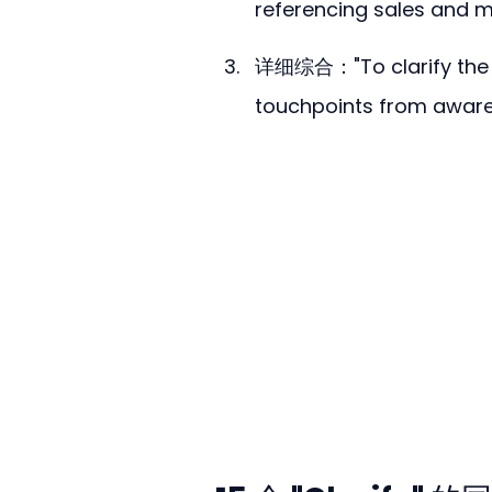
referencing sales and m
详细综合："To clarify the u
touchpoints from aware