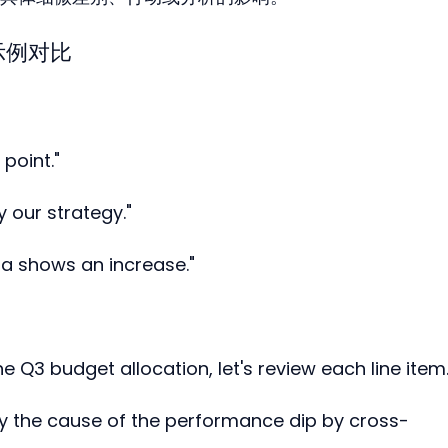
弱示例对比
point."
 our strategy."
a shows an increase."
3 budget allocation, let's review each line item.
the cause of the performance dip by cross-