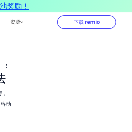
奖池奖励！
资源
下载 remio
法
劳，
内容动