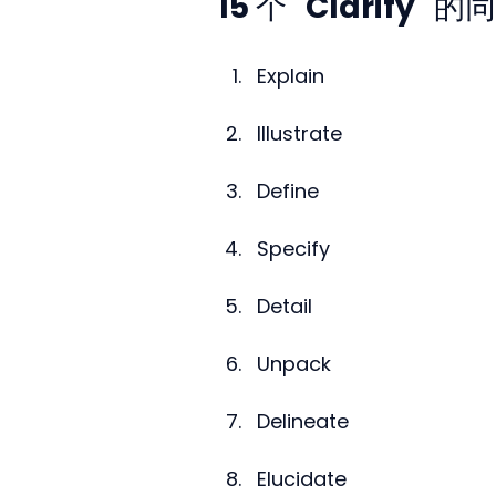
15 个 "Clarify" 
Explain
Illustrate
Define
Specify
Detail
Unpack
Delineate
Elucidate