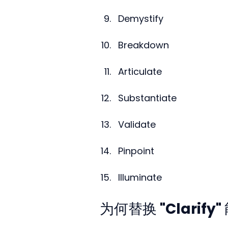
Demystify
Breakdown
Articulate
Substantiate
Validate
Pinpoint
Illuminate
为何替换 "Clarif