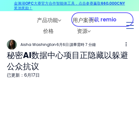
金漪湖OPC大赛官方合作智能体工具，点击参赛赢取660,000CNY
奖池奖励！
下载 remio
产品功能
用户案例
价格
资源
Aisha Washington
6月6日
讀畢需時 7 分鐘
秘密AI数据中心项目正隐藏以躲避
公众抗议
已更新：
6月17日