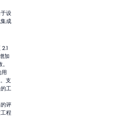
由于设
试集成
1 
增加
致。
的用
性。支
关的工
高的评
度工程