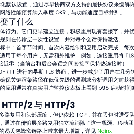
辑的优化默认设置，通过尽早协商双方支持的最快协议来缓解
网络性能预算纳入季度 OKR，与功能速度目标并列。
变了什么
体行为。它们更早建立连接，积极重用现有套接字，并
规则在传输层一次性设置，并对每个会话保持激活。
标中：首字节时间、首次内容绘制和应用启动完成。每
适用于每个用户，无需额外维护。例如，连接重用将 TLS
少到接近零（当前台和后台会话之间套接字保持热连接时）。
QUIC 0-RTT 进行的早期 TLS 协商，进一步减少了用户在几分
确保关键渲染路径在低优先级的遥测或分析调用之前获
应用通常在真实用户监控仪表板上看到 p95 启动时间
TP/2 与 HTTP/3
进了多路复用和头部压缩，但仍依赖 TCP，并在丢包时遭受
C 之上，通过在传输层多路复用独立流消除了这一瓶颈。移动
常见的易丢包蜂窝链路上带来最大增益，详见 
Nginx 