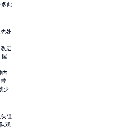
许多此
优先处
次改进
 握
钟内
得带
减少 
队头阻
团队观