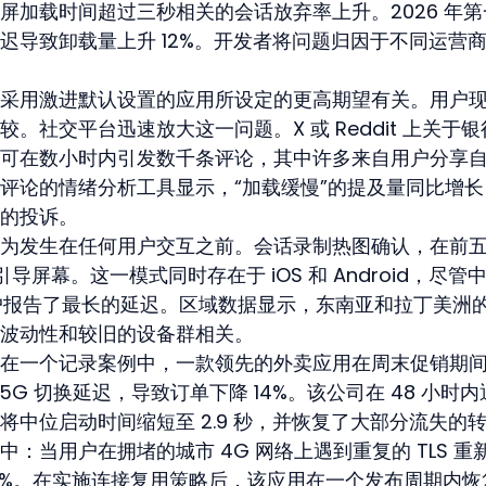
屏加载时间超过三秒相关的会话放弃率上升。2026 年第
迟导致卸载量上升 12%。开发者将问题归因于不同运营
采用激进默认设置的应用所设定的更高期望有关。用户
。社交平台迅速放大这一问题。X 或 Reddit 上关于银
可在数小时内引发数千条评论，其中许多来自用户分享
评论的情绪分析工具显示，“加载缓慢”的提及量同比增长
失的投诉。
为发生在任何用户交互之前。会话录制热图确认，在前
导屏幕。这一模式同时存在于 iOS 和 Android，尽管中
的用户报告了最长的延迟。区域数据显示，东南亚和拉丁美洲
波动性和较旧的设备群相关。
在一个记录案例中，一款领先的外卖应用在周末促销期
to-5G 切换延迟，导致订单下降 14%。该公司在 48 小时
TT，将中位启动时间缩短至 2.9 秒，并恢复了大部分流失的
：当用户在拥堵的城市 4G 网络上遇到重复的 TLS 重
9%。在实施连接复用策略后，该应用在一个发布周期内恢