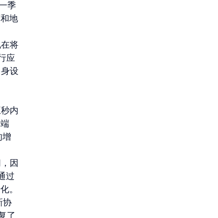
一季
商和地
现在将
行应
自身设
 
五秒内
端 
的增
间，因
内通过
转化。
新协
复了