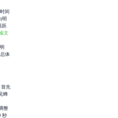
互时间
为明
活跃
传输文
为明
使总体
。首先
常见蜂
。调整
 秒