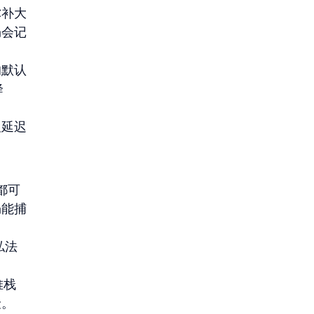
弥补大
仍会记
的默认
降
及延迟
都可
仍能捕
私法
。
堆栈
险。