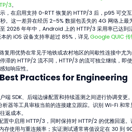
TTP/3
。
启用支持 0-RTT 恢复的 HTTP/3 后，p95 可交
 2.4 秒。这一差异在经历 2–5% 数据包丢失的 4G 网络上最
026 年年中，Android 上的 HTTP/3 采用率已达到
本的 iOS 设备支持率超过 85%，详见 
Google QUIC 
的多路复用优势在常见于地铁或农村地区的间歇性连接中尤
的 HTTP/2 流不同，HTTP/3 的流可独立继续，即
持感知响应性。
est Practices for Engineering 
户端 SDK、后端边缘配置和持续遥测之间进行协调变更
定的分析器等工具审核当前的连接建立跟踪。识别 Wi-Fi 和
往返成本。
置中启用 HTTP/3，同时保持对 HTTP/2 的优雅回退
以平衡内存使用与重连频率；实证测试通常将值设定在 30 到 90