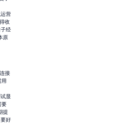
或运营
获得收
帖子经
本原
、连接
需用
测试显
需要
期提
次要好