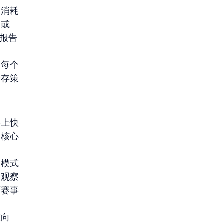
身消耗
或 
队报告
，每个
缓存策
络上快
为核心
种模式
间观察
育赛事
倾向