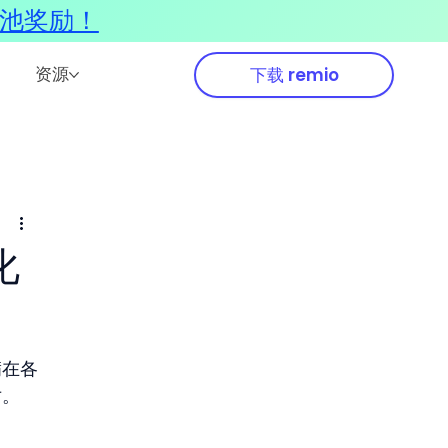
奖池奖励！
资源
下载 remio
化
满在各
对。