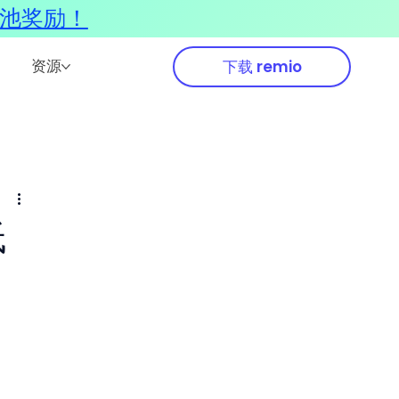
奖池奖励！
资源
下载 remio
低