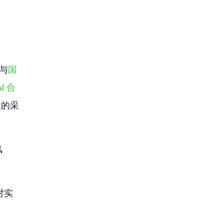
了与
国
AI 合
性的采
风
对实