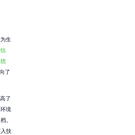
位为生
评估
统 
向了
提高了
云环境
文档。
深入技