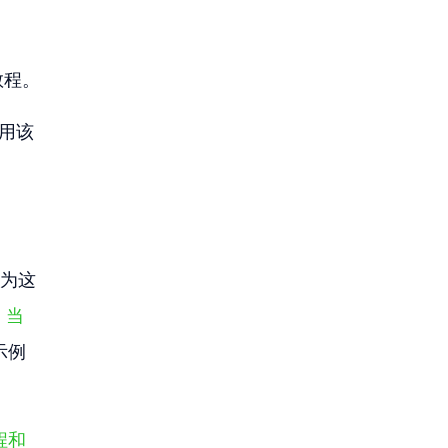
教程。
用该
因为这
，当
示例
程和