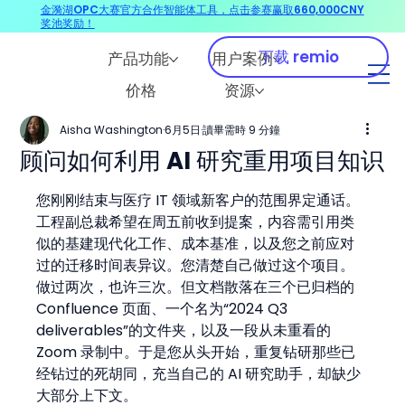
金漪湖OPC大赛官方合作智能体工具，点击参赛赢取660,000CNY
奖池奖励！
下载 remio
产品功能
用户案例
价格
资源
Aisha Washington
6月5日
讀畢需時 9 分鐘
顾问如何利用 AI 研究重用项目知识
您刚刚结束与医疗 IT 领域新客户的范围界定通话。
工程副总裁希望在周五前收到提案，内容需引用类
似的基建现代化工作、成本基准，以及您之前应对
过的迁移时间表异议。您清楚自己做过这个项目。
做过两次，也许三次。但文档散落在三个已归档的 
Confluence 页面、一个名为“2024 Q3 
deliverables”的文件夹，以及一段从未重看的 
Zoom 录制中。于是您从头开始，重复钻研那些已
经钻过的死胡同，充当自己的 AI 研究助手，却缺少
大部分上下文。