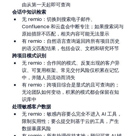
由从第一天起即可查询
会话中知识检索
无 remio：切换到搜索电子邮件、
Confluence 和云盘会中断专注；如果搜索词与
原始措辞不匹配，相关内容可能无法显示
有 remio：自然语言查询返回跨所有项目历史
的语义匹配结果，包括会议、文档和研究环节
跨项目模式识别
无 remio：合作间的模式、反复出现的客户异
议、可复用框架、常见交付风险仅积累在记忆
中，并随人员流动而消失
有 remio：跨项目综合是显式的且可查询的；
无论团队如何变动，积累的模式都会保留在知
识库中
处理敏感客户数据
无 remio：敏感内容要么完全不进入 AI 工具，
限制实用性；要么提交到基于云的工具，产生
数据暴露风险
有 remio：所有处理保持本地；顾问可将 AI 辅