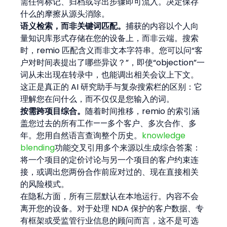
需任何标记、归档或导出步骤即可流入。决定保存
什么的摩擦从源头消除。
语义检索，而非关键词匹配。
捕获的内容以个人向
量知识库形式存储在您的设备上，而非云端。搜索
时，remio 匹配含义而非文本字符串。您可以问“客
户对时间表提出了哪些异议？”，即使“objection”一
词从未出现在转录中，也能调出相关会议上下文。
这正是真正的 AI 研究助手与复杂搜索栏的区别：它
理解您在问什么，而不仅仅是您输入的词。
按需跨项目综合。
随着时间推移，remio 的索引涵
盖您过去的所有工作——多个客户、多次合作、多
年。您用自然语言查询整个历史。
knowledge 
blending
功能交叉引用多个来源以生成综合答案：
将一个项目的定价讨论与另一个项目的客户约束连
接，或调出您两份合作前应对过的、现在直接相关
的风险模式。
在隐私方面，所有三层默认在本地运行。内容不会
离开您的设备。对于处理 NDA 保护的客户数据、专
有框架或受监管行业信息的顾问而言，这不是可选