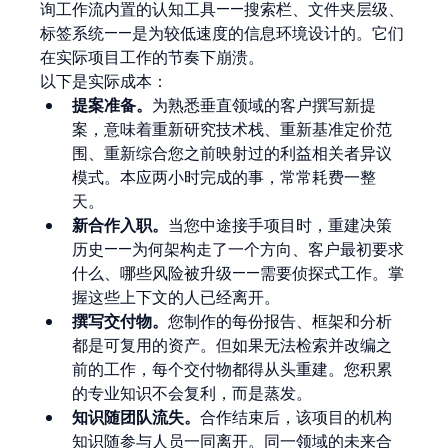
询工作流内置的认知工具——搜索栏、文件夹层级、
标签系统——是为较低速度的信息环境设计的。它们
在实际项目工作的节奏下崩溃。
以下是实际成本：
提案准备。
为熟悉垂直领域的客户撰写新提
案，意味着重新研究技术栈、重新基准定价范
围、重新综合您之前映射过的利益相关者异议
模式。本应两小时完成的事，常常耗费一整
天。
新合作入职。
当您中途接手项目时，重建决策
历史——为何架构走了一个方向、客户最初要求
什么、哪些风险被升级——需要侦探式工作。掌
握这些上下文的人已经离开。
撰写交付物。
您制作的每份报告、框架和分析
都是可复用的资产。但如果无法检索并改编之
前的工作，每个交付物都得从头重建。您积累
的专业知识不会复利，而是蒸发。
知识随团队流失。
合作结束后，该项目的机构
知识随参与人员一同离开。同一领域的未来合