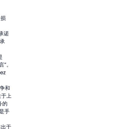
受损
一承诺
同承
 
言”。
z 
竞争和
关于上
务的
只是手
非出于