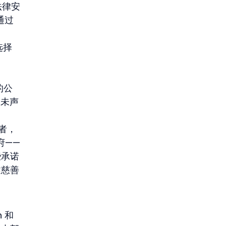
法律安
通过
选择
。
的公
从未声
者，
府——
些承诺
述慈善
 和 