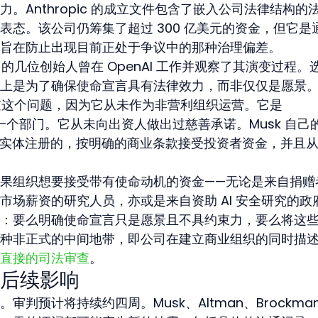
。Anthropic 的成立文件包含了嵌入公司法律结构的
表态。该公司仍筹集了超过 300 亿美元的资金，但它是
旨在防止出现目前正处于争议中的那种治理偏差。
c 的几位创始人曾在 OpenAI 工作并观察了其演变过程。
上是为了确保使命宣言具有法律效力，而非仅仅是愿景
从未面临过这个问题，因为它从未作为非营利组织运营。它是 
）的一个部门。它从未向出资人做出过慈善承诺。Musk 自己
商业实体注册的，按明确的商业条款接受投资者资金，并且
果组织想要接受带有使命动机的资金——无论是来自捐赠
市场薪资的研究人员，亦或是来自资助 AI 安全研究的政
：要么明确使命宣言只是愿景且不具约束力，要么将这
种非正式的中间地带，即公司在建立商业组织的同时描
直接的司法审查
。
后续影响
。审判预计将持续约四周。Musk、Altman、Brockman