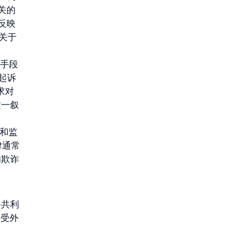
相关的
反映
关于 
律手段
起诉
求对
这一叙
策和监
律通常
的欺诈
公共利
接受外