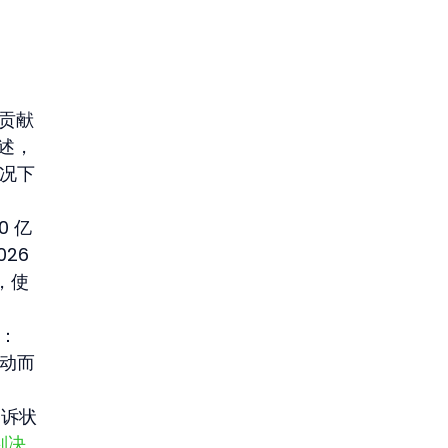
，贡献
描述，
情况下
0 亿
26 
，使
是：
劳动而
的诉状
判决