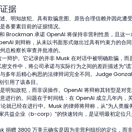
证据
述、明知故犯、具有欺骗意图、原告合理信赖并因此遭
是各要素目前的证据情况。
an 和 Brockman 承诺 OpenAI 将保持非营利性质，且这
enAI 则辩称，从未以书面形式做出过具有约束力的合
州总检察长审查并批准的。
了这一辩护。它记录的并非 Musk 在对话中被明确欺骗，而是
写的私密文件中，将公司承诺与实际行为之间的差距描述为“谎
年后精心构思的法律辩词完全不同。Judge Gonzale
特别引用了该条目。
是明知故犯，而非误操作。OpenAI 将辩称其转型是对
进行的。问题在于时间线：在 OpenAI 成立几年内，
）的讨论就已经在进行中。Musk 的律师将辩称，从“为人类服
家共益企业（b-corp）”的快速转向，是证明最初定位
sk 捐赠 3800 万美元确实是因为非营利组织的定位，而