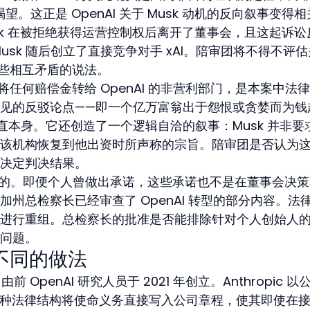
望。这正是 OpenAI 关于 Musk 动机的反向叙事变得
Musk 在被拒绝获得运营控制权后离开了董事会，且这起诉讼
sk 随后创立了直接竞争对手 xAI。陪审团将不得不评估
这些相互矛盾的说法。
决定将任何赔偿金转给 OpenAI 的非营利部门，是本案中法
见的反驳论点——即一个亿万富翁出于怨恨或贪婪而为钱
直本身。它还创造了一个逻辑自洽的叙事：Musk 并非要
该机构恢复到他出资时所声称的宗旨。陪审团是否认为
决定判决结果。
序性的。即便个人曾做出承诺，这些承诺也不是在董事会决
州总检察长已经审查了 OpenAI 转型的部分内容。法
进行重组。总检察长的批准是否能排除针对个人创始人
问题。
些不同的做法
由前 OpenAI 研究人员于 2021 年创立。Anthropic 以
这种法律结构将使命义务直接写入公司章程，使其即使在