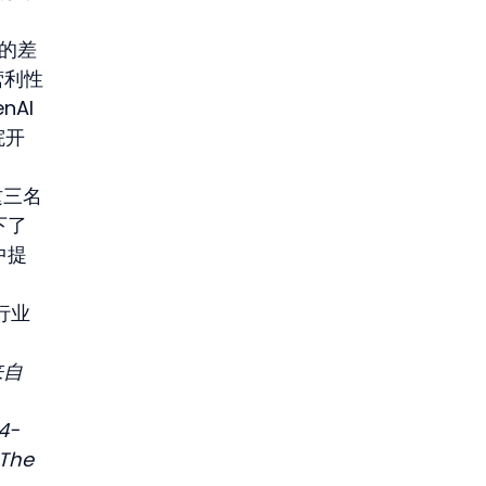
的差
营利性
AI 
院开
括这三名
下了
中提
行业
自 
4-
The 