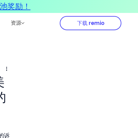
奖池奖励！
资源
下载 remio
美
的
元的诉