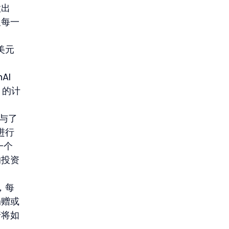
做出
及每一
美元
I 
 的计
参与了
中进行
一个
的投资
，每
捐赠或
诺将如