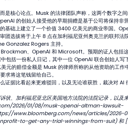
而是核心论点。Musk 的法律团队声称，这两个数字之间
penAI 的创始人接受他的早期捐赠是基于公司将保持非
础上建立了一个价值 3400 亿美元的商业帝国。Open
，陪审团选拔将于上午 8 点在加利福尼亚州奥克兰的联邦法
Gonzalez Rogers 主持。
 Brockman、OpenAI 和 Microsoft。预期的证人包
a。证据中包括一份私人日记，其中一位 OpenAI 联合创始人写
 亿美元的赔偿金额是 Musk 的律师所称的从他资助的工作
不再要求将这笔钱留给自己。
么证据比看起来更难驳回，以及无论谁获胜，裁决对 AI 
联邦诉状、加利福尼亚北区美国地方法院的法院记录，以及来
com/2026/01/08/musk-openai-altman-lawsuit-
ttps://www.bloomberg.com/news/articles/2026-0
rofit-to-get-any-trial-winnings-from-suit) 和 [