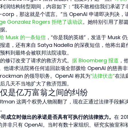
利润结构转型期间，内容如下：“我不敢相信我们承诺了
corp，那这就是个谎言。”当 OpenAI 申请即决判决，
ge Gonzalez Rogers 拒绝了该动议
。她特别引用了那
据。
发给 Musk 的一条短信
，“你是我的英雄”，发送于 Musk 
，还有来自 Satya Nadella 的深夜短信，他将出庭
预料到最终会被联邦法院读取。
对其诉状的修订改变了请求的救济方式。
据 Bloomberg 报道
，
元。他请求法院将任何追回款项全部拨给 OpenAI 的慈善
rockman 的领导职务。OpenAI 称其为
“法律伏击”
在法
后几天不当地扩大了救济范围。
仅是亿万富翁之间的纠纷
 Altman 这两个权势人物闹翻了，现在正通过法律手段解
。
 公司成立时做出的承诺是否具有可执行的法律效力。
在 201
命的并非只有 OpenAI。当时有数十家组织、研究实验室和