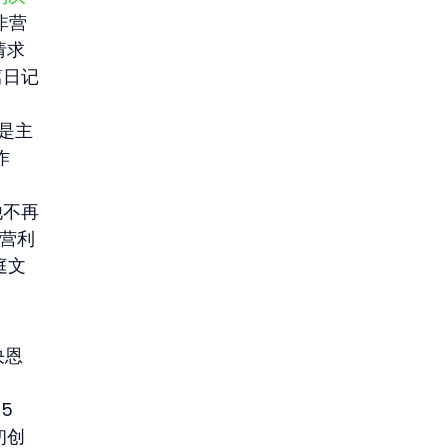
非营
请求
篇日记
仍是主
作
他不再
非营利
庭文
决恩
5 
初创