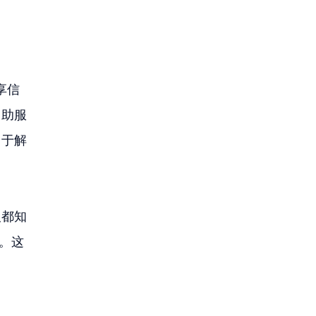
享信
自助服
用于解
人都知
。这