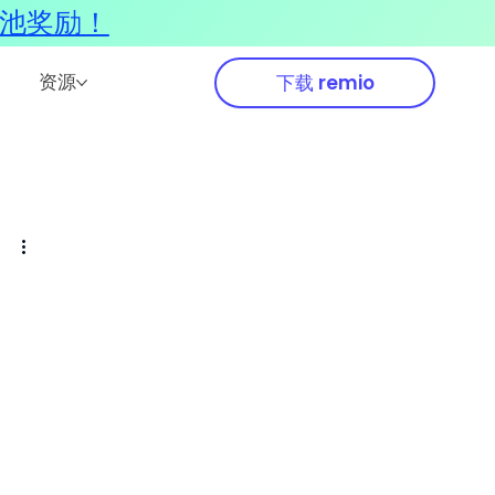
奖池奖励！
资源
下载 remio