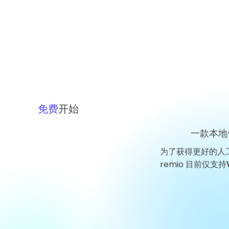
OLIGO Security 融资 6000
万美元，以扩展针对 AI 速度攻
击的运行时防护
免费
开始
一款本地
为了获得更好的人
remio 目前仅支持