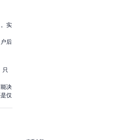
司。实
用户后
。只
可能决
还是仅