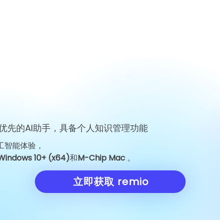
科技巨头的 AI 债务押注受到审
天主教气候团体
视
心设置保障措施
优先的AI助手，具备个人知识管理功能
工智能体验，
Windows 10+ (x64)
和
M-Chip Mac
。
立即获取 remio