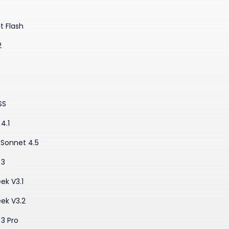
t Flash
2
SS
4.1
·Sonnet 4.5
 3
ek V3.1
ek V3.2
3 Pro