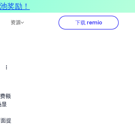
奖池奖励！
资源
下载 remio
免费额
场显
方面提