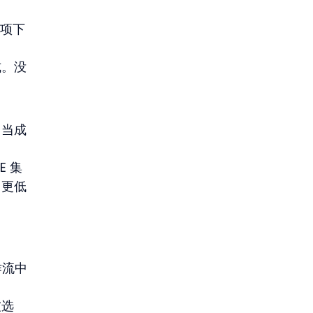
几项下
式。没
，当成
 集
出更低
作流中
被选