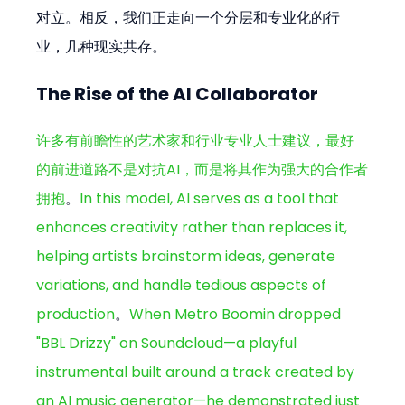
对立。相反，我们正走向一个分层和专业化的行
业，几种现实共存。
The Rise of the AI Collaborator
许多有前瞻性的艺术家和行业专业人士建议，最好
的前进道路不是对抗AI，而是将其作为强大的合作者
拥抱
。
In this model, AI serves as a tool that 
enhances creativity rather than replaces it, 
helping artists brainstorm ideas, generate 
variations, and handle tedious aspects of 
production
。
When Metro Boomin dropped 
"BBL Drizzy" on Soundcloud—a playful 
instrumental built around a track created by 
an AI music generator—he demonstrated just 