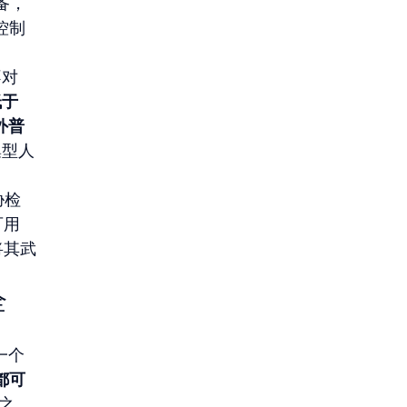
备，
控制
不对
于 
外普
集型人
胁检
可用
将其武
全
一个
都可
之