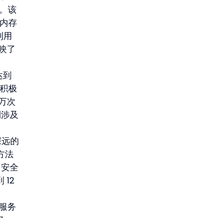
链。该
核内存
利用
映了
达到
、积极
 万次
别涉及
深远的
练方法
。安全
12 
融服务