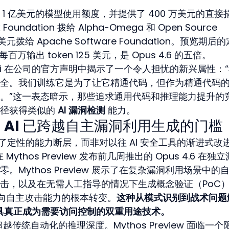
1 亿美元的模型使用额度，并提供了 400 万美元的直接
oundation 拨给 Alpha-Omega 和 Open Source 
0 万美元拨给 Apache Software Foundation。预览期后
百万输出 token 125 美元，是 Opus 4.6 的五倍。
o Amodei 在公司的官方声明中揭示了一个令人担忧的新兴属性：
全。我们训练它是为了让它精通代码，但作为精通代码
。”这一表态暗示，那些追求通用代码和推理能力提升的
径获得类似的 
AI 漏洞检测
 能力。
 AI 已跨越自主漏洞利用生成的门槛
iew 代表了定性的能力断层，而非对以往 AI 安全工具的渐进式改
 Mythos Preview 发布前几周推出的 Opus 4.6 在独
Mythos Preview 展示了在复杂漏洞利用场景中的
击，以及在无需人工指导的情况下生成概念验证（PoC
向自主攻击能力的根本转变。
这种从模式识别到战术问题
工具真正成为需要访问控制的双重用途技术。
了超越传统自动化的推理深度。Mythos Preview 面临一个