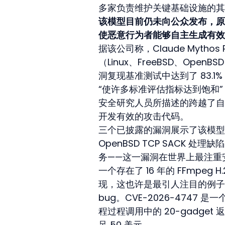
多家负责维护关键基础设施的其
该模型目前仍未向公众发布，原因
使恶意行为者能够自主生成有效
据该公司称，Claude Myth
（Linux、FreeBSD、Op
洞复现基准测试中达到了 83.1% 
“使许多标准评估指标达到饱和
安全研究人员所描述的跨越了自
开发有效的攻击代码。
三个已披露的漏洞展示了该模型的推理
OpenBSD TCP SACK
务——这一漏洞在世界上最注重
一个存在了 16 年的 FFmpeg
现，这也许是最引人注目的例子
bug。CVE-2026-4747 
程过程调用中的 20-gadge
足 50 美元。