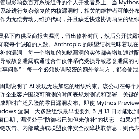
理影响数百万系统组件的个人开发者身上。当 Mythos
多个子系统进行复杂修复的内核漏洞时，相关的维护者可能分
作为无偿劳动力维护代码，并且缺乏快速协调响应的组
员私下向供应商报告漏洞，留出修补时间，然后公开披露
晓每个缺陷的人数。Anthropic 的联盟结构意味着现
补的漏洞。每一个增加的知晓漏洞的实体都会增加通过
导致故意泄露或通过合作伙伴系统受损导致恶意泄露的
共享问题”：每一个必须协调秘密的额外参与方，都会使泄
uesday 周期说明了 AI 发现无法加速的组织约束。该公司在每
许企业客户围绕可预测的时间表规划测试和部署。关键
时广泛风险的零日漏洞发布。即使 Mythos Preview 
indows 漏洞，大多数组织最早也要到 5 月 13 日才能收
窗口期，漏洞处于“防御者已知但未修补”的状态，如果对
链攻击、内部威胁或联盟伙伴安全故障获取信息，则代