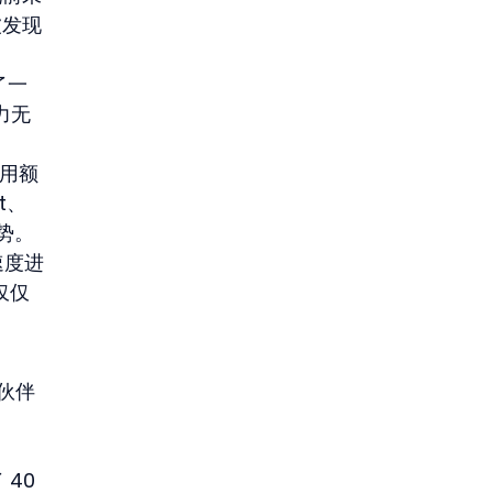
被发现
了一
力无
使用额
t、
优势。
速度进
仅仅
作伙伴
、
 40 