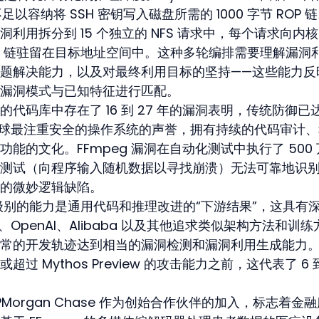
以容纳将 SSH 密钥写入磁盘所需的 1000 字节 ROP 
利用拆分到 15 个独立的 NFS 请求中，每个请求向内
ROP 链驻留在目标地址空间中。这种多轮编排需要理解漏洞
题解决能力，以及对最终利用目标的坚持——这些能力反
漏洞模式与已知特征进行匹配。
代码库中存在了 16 到 27 年的漏洞表明，传统防御已
着全球最注重安全的操作系统的声誉，拥有持续的代码审计
能的文化。FFmpeg 漏洞在自动化测试中执行了 500
测试（向程序输入随机数据以寻找崩溃）无法可靠地识
的微妙逻辑缺陷。
thos 级别的能力是通用代码和推理改进的“下游结果”，这具有
nd、OpenAI、Alibaba 以及其他追求类似架构方法和训
常的开发轨迹达到相当的漏洞检测和漏洞利用生成能力
Mythos Preview 的攻击能力之前，这代表了 6 到 
organ Chase 作为创始合作伙伴的加入，标志着金