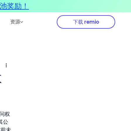
奖池奖励！
资源
下载 remio
数
访问权
其公
此前未