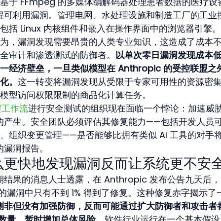
于 FFmpeg 的多媒体编解码器处理患者数据的医疗设
的远程可利用漏洞。管理电网、水处理设施和制造工厂的工业
括 Linux 内核组件和嵌入在操作界面中的浏览器引擎。
为，漏洞发现需要昂贵的人类专业知识，这造成了成本
全审计和渗透测试的防御者。
以单次零日漏洞发现成本低
这一经济壁垒，一旦类似模型在 Anthropic 的受控联盟之
化。
这一转变将漏洞发现从受限于专家可用性的资源密
模型访问权限限制的商品化计算任务。
程工作流
进行安全测试的组织现在面临一个悖论：加速威
胁的产生。安全团队必须评估其修复能力——包括开发人员
、组织变更管理——是否能够比拥有类似 AI 工具的对手
成的漏洞报告。
什么更快地发现漏洞反而让系统更不安
ng 早期结果的消息人士透露，在 Anthropic 发布公告九天后，
iew 发现的漏洞中只有不到 1% 得到了修复。这种修复赤字揭示了
洞检测非但没有加强防御，反而可能通过扩大防御者和攻击者
的数量，暂时增加总体风险。
软件行业运行在一个基本假设