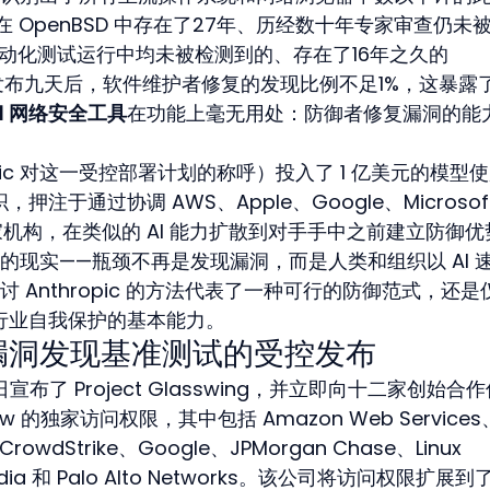
 OpenBSD 中存在了27年、历经数十年专家审查仍未
动化测试运行中均未被检测到的、存在了16年之久的 
告发布九天后，软件维护者修复的发现比例不足1%，这暴露
AI 网络安全工具
在功能上毫无用处：防御者修复漏洞的能
nthropic 对这一受控部署计划的称呼）投入了 1 亿美元的模型
押注于通过协调 AWS、Apple、Google、Microsof
40 多家机构，在类似的 AI 能力扩散到对手手中之前建立防御
的现实——瓶颈不再是发现漏洞，而是人类和组织以 AI 
 Anthropic 的方法代表了一种可行的防御范式，还是
件行业自我保护的基本能力。
破漏洞发现基准测试的受控发布
月 7 日宣布了 Project Glasswing，并立即向十二家创始合
eview 的独家访问权限，其中包括 Amazon Web Services
rowdStrike、Google、JPMorgan Chase、Linux 
vidia 和 Palo Alto Networks。该公司将访问权限扩展到了