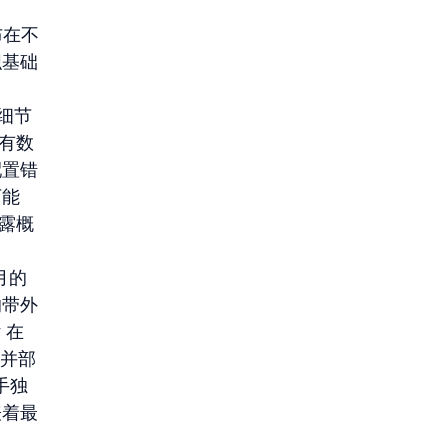
 
布在不
织基础
细节
在有数
配置错
可能
露概
个月的
的带外
在 
到并部
手独
表着最