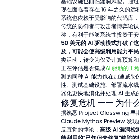
基础设施也面临漏洞风险。通过基
现在面临着存在 16 年之久
系统也依赖于受影响的代码库，包
传统的防御者与攻击者博弈论认
称，有利于能够系统性投资于安
50 美元的 AI 驱动模式打破了
及，可能会使高级利用能力平民
类活动，转变为仅受计算预算和
正在评估是否集成
AI 驱动的工
测的同种 AI 能力也在加速威
性、测试基础设施、部署流水线
器化更快地消化并处理 AI 生
修复危机 —— 为
据熟悉 Project Glasswi
Claude Mythos Prev
反直觉的悖论：
高级 AI 漏
能利用的“已知但未修复”缺陷