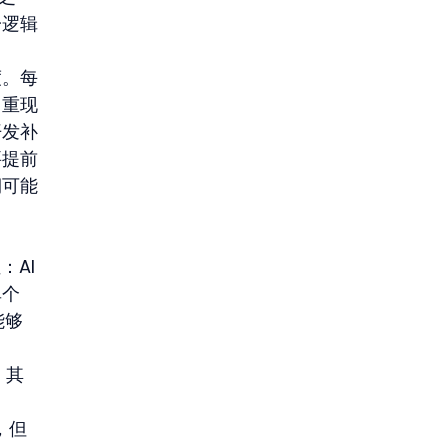
一逻辑
度。每
中重现
开发补
要提前
期可能
 
AI 
个 
能够
，其
者，但