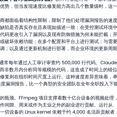
优势，但当发现速度比修复能力高出几个数量级时，这
商都面临着结构性限制，限制了他们处理漏洞报告的速
缺陷是否真实存在且表现如描述一致；在受控测试环境
代码更改引入了漏洞以及现有防御措施为何未能拦截；
或破坏依赖功能；在多个配置和平台上进行测试；与需
调；以及通过更新机制进行部署，而企业环境的更新周
通常每年通过人工审计审查约 500,000 行代码。Claude
在数小时而非数月内分析同等规模的代码，这造成了时间上的错位：
修复则在组织时间尺度上运行。这种速度差异意味着，单
置信度漏洞报告，比一个典型的安全团队在全年全职投入下
的瓶颈。FFmpeg 项目支撑着数十亿台设备的视频处理
作间隙、周末或作为主业之外的副业进行贡献。运行从 
一切设备的 Linux kernel 依赖于约 4,000 名活跃贡献