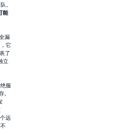
团队。
可能
安全漏
是，它
表了
独立
拒绝服
存。
发
 
多个远
本不