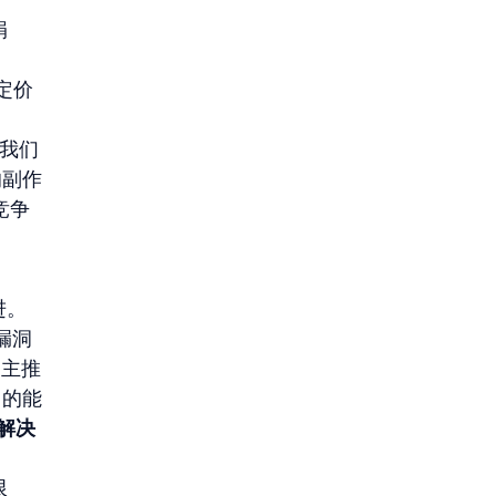
捐
的定价
“我们
的副作
竞争
进。
立漏洞
自主推
）的能
解决
限