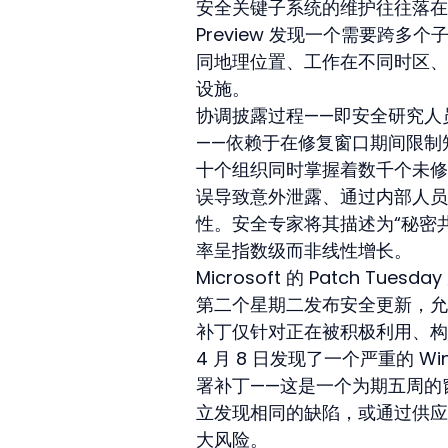
安全关键子系统的维护往往落在管
Preview 发现一个需要跨
同地理位置、工作在不同时区、
设施。
协调披露过程——即安全研究人
——依赖于在修复窗口期间限制知
十个组织同时掌握着数千个未修
误导致意外泄露、通过内部人员
性。安全专家将其描述为“秘密
率呈指数级而非线性增长。
Microsoft 的 Patch T
第二个星期二发布安全更新，允
补丁仅针对正在被积极利用、构成即
4 月 8 日发现了一个严重的 W
署补丁——这是一个为期五周的
立发现相同的缺陷，或通过供应
大风险。