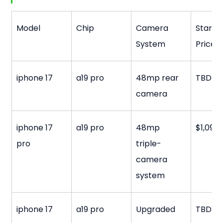
Model
Chip
Camera 
Startin
System
Price
iphone 17
a19 pro
48mp rear 
TBD
camera
iphone 17 
a19 pro
48mp 
$1,099
pro
triple-
camera 
system
iphone 17 
a19 pro
Upgraded 
TBD