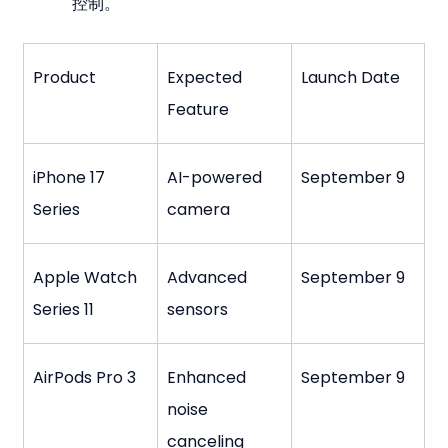
控制。
Product
Expected 
Launch Date
Feature
iPhone 17 
AI-powered 
September 9
Series
camera
Apple Watch 
Advanced 
September 9
Series 11
sensors
AirPods Pro 3
Enhanced 
September 9
noise 
canceling