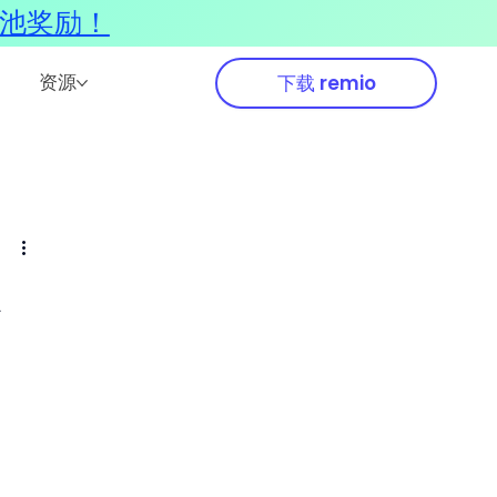
奖池奖励！
资源
下载 remio
家