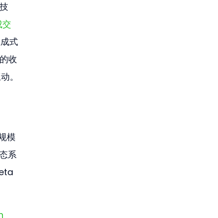
技
成交
生成式
e的收
互动。
规模
态系
ta
 