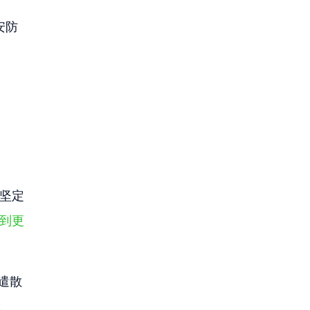
安防
时坚定
渡到更
得遣散
。